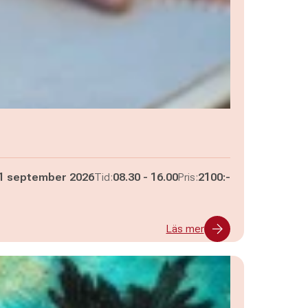
Pågår mellan
och
1 september 2026
Tid:
08.30
-
16.00
Pris:
2100:-
Läs mer