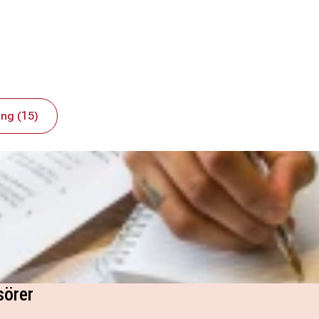
ng (15)
sörer