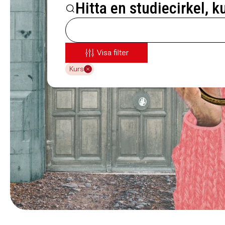
Hitta en studiecirkel, k
Visa filter
Kurs