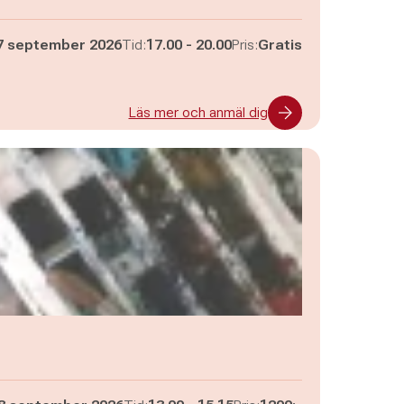
Pågår mellan
och
7 september 2026
Tid:
17.00
-
20.00
Pris:
Gratis
Läs mer och anmäl dig