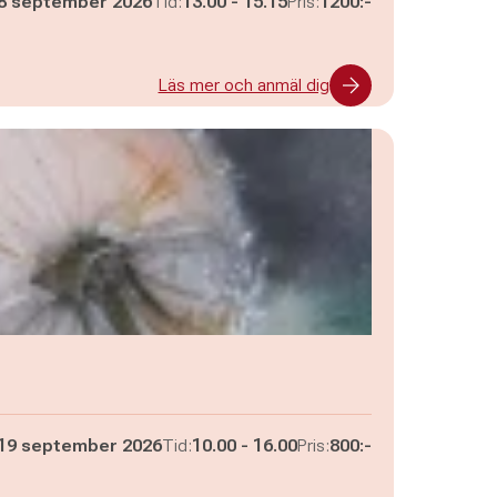
Pågår mellan
och
8 september 2026
Tid:
13.00
-
15.15
Pris:
1200:-
Läs mer och anmäl dig
Pågår mellan
och
19 september 2026
Tid:
10.00
-
16.00
Pris:
800:-