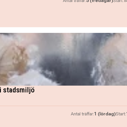
Antal träffar:
5 (fredagar)
Start:
1
i stadsmiljö
Antal träffar:
1 (lördag)
Start: