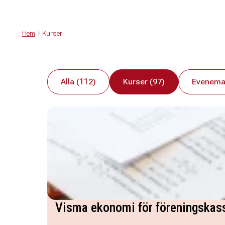
Hem
Kurser
Alla (112)
Kurser (97)
Evenema
Visma ekonomi för föreningskas