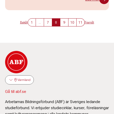
1
...
7
8
9
10
11
Bakåt
Framåt
Värmland
Gå till abf.se
Arbetarnas Bildningsförbund (ABF) är Sveriges ledande
studieförbund. Vi erbjuder studiecirklar, kurser, föreläsningar
samt kulturarrangemang i alla landets kommuner.