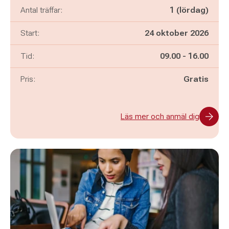
Antal träffar:
1 (lördag)
Start:
24 oktober 2026
Pågår mellan
och
Tid:
09.00
-
16.00
Pris:
Gratis
Läs mer och anmäl dig