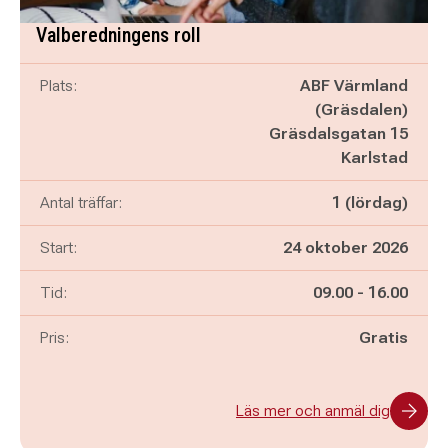
Valberedningens roll
Plats:
ABF Värmland
(Gräsdalen)
Gräsdalsgatan 15
Karlstad
Antal träffar:
1 (lördag)
Start:
24 oktober 2026
Pågår mellan
och
Tid:
09.00
-
16.00
Pris:
Gratis
Läs mer och anmäl dig