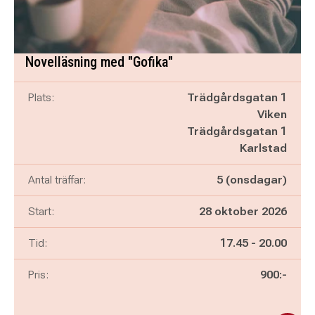
Novelläsning med "Gofika"
Plats:
Trädgårdsgatan 1
Viken
Trädgårdsgatan 1
Karlstad
Antal träffar:
5 (onsdagar)
Start:
28 oktober 2026
Pågår mellan
och
Tid:
17.45
-
20.00
Pris:
900:-