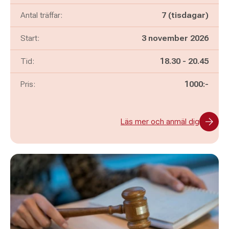
Antal träffar:
7 (tisdagar)
Start:
3 november 2026
Pågår mellan
och
Tid:
18.30
-
20.45
Pris:
1000:-
Läs mer och anmäl dig