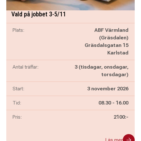
Vald på jobbet 3-5/11
Plats:
ABF Värmland
(Gräsdalen)
Gräsdalsgatan 15
Karlstad
Antal träffar:
3 (tisdagar, onsdagar,
torsdagar)
Start:
3 november 2026
Pågår mellan
och
Tid:
08.30
-
16.00
Pris:
2100:-
Läs mer