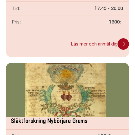
Pågår mellan
och
Tid:
17.45
-
20.00
Pris:
1300:-
Läs mer och anmäl dig
Släktforskning Nybörjare Grums