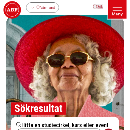
Sök
Värmland
Meny
Sökresultat
Hitta en studiecirkel, kurs eller event