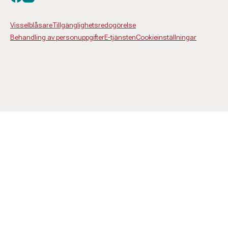
Visselblåsare
Tillgänglighetsredogörelse
Behandling av personuppgifter
E-tjänsten
Cookieinställningar