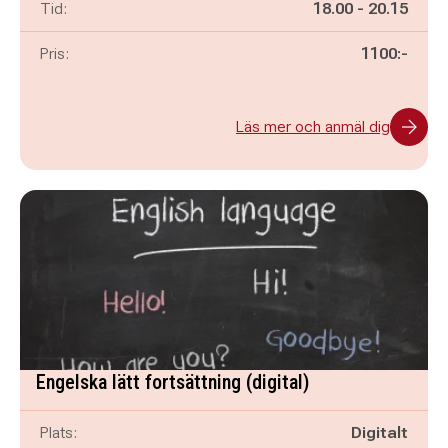
Pågår mellan
och
Tid:
18.00
-
20.15
Pris:
1100:-
Läs mer och anmäl dig
Engelska lätt fortsättning (digital)
Plats:
Digitalt