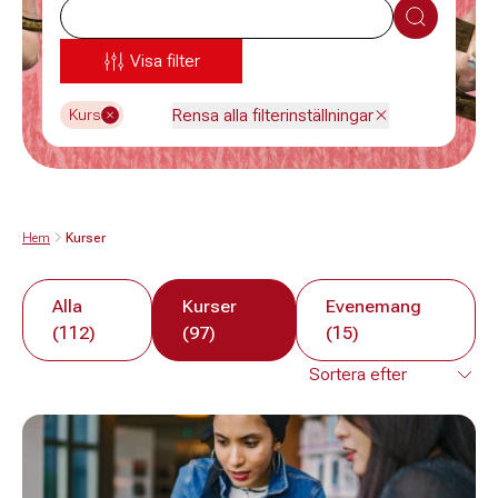
Sök
Visa filter
Rensa alla filterinställningar
Kurs
Hem
Kurser
Alla
Kurser
Evenemang
(112)
(97)
(15)