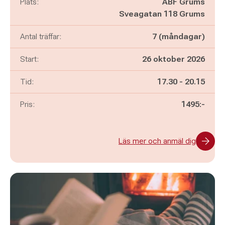
Plats:
ABF Grums
Sveagatan 118 Grums
Antal träffar:
7 (måndagar)
Start:
26 oktober 2026
Pågår mellan
och
Tid:
17.30
-
20.15
Pris:
1495:-
Läs mer och anmäl dig