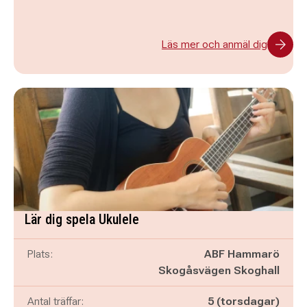
Läs mer och anmäl dig
Lär dig spela Ukulele
Plats:
ABF Hammarö
Skogåsvägen Skoghall
Antal träffar:
5 (torsdagar)