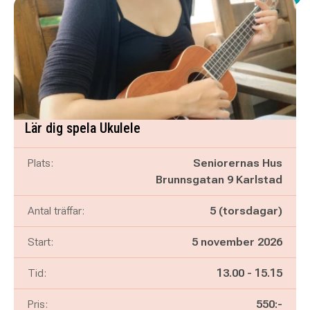
Lär dig spela Ukulele
Plats:
Seniorernas Hus
Brunnsgatan 9 Karlstad
Antal träffar:
5 (torsdagar)
Start:
5 november 2026
Pågår mellan
och
Tid:
13.00
-
15.15
Pris:
550:-