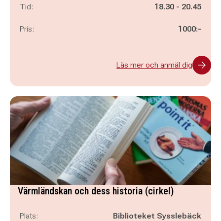
Pågår mellan
och
Tid:
18.30
-
20.45
Pris:
1000:-
Läs mer och anmäl dig
Värmländskan och dess historia (cirkel)
Plats:
Biblioteket Sysslebäck