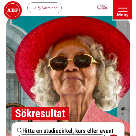
Sök
Värmland
Meny
Sökresultat
Hitta en studiecirkel, kurs eller event