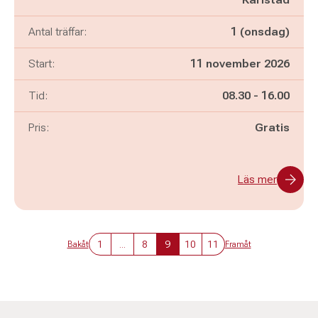
Antal träffar:
1 (onsdag)
Start:
11 november 2026
Pågår mellan
och
Tid:
08.30
-
16.00
Pris:
Gratis
Läs mer
1
...
8
9
10
11
Bakåt
Framåt