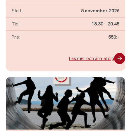
Start:
5 november 2026
Pågår mellan
och
Tid:
18.30
-
20.45
Pris:
550:-
Läs mer och anmäl dig