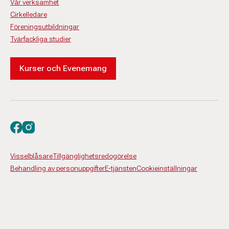
Vår verksamhet
Cirkelledare
Föreningsutbildningar
Tvärfackliga studier
Kurser och Evenemang
Besök oss på facebook
Besök oss på instagram
Visselblåsare
Tillgänglighetsredogörelse
Behandling av personuppgifter
E-tjänsten
Cookieinställningar