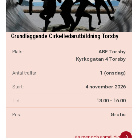
Grundläggande Cirkelledarutbildning Torsby
Plats:
ABF Torsby
Kyrkogatan 4 Torsby
Antal träffar:
1 (onsdag)
Start:
4 november 2026
Pågår mellan
och
Tid:
13.00
-
16.00
Pris:
Gratis
Läs mer och anmäl dig