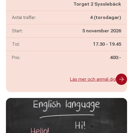
Torget 2 Sysslebäck
Antal träffar:
4 (torsdagar)
Start:
5 november 2026
Pågår mellan
och
Tid:
17.30
-
19.45
Pris:
400:-
Läs mer och anmäl dig