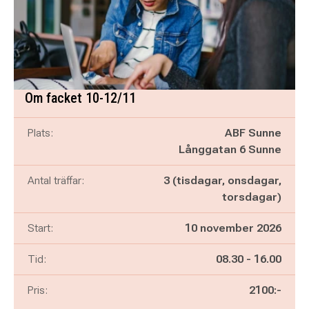
Om facket 10-12/11
Plats:
ABF Sunne
Långgatan 6 Sunne
Antal träffar:
3 (tisdagar, onsdagar,
torsdagar)
Start:
10 november 2026
Pågår mellan
och
Tid:
08.30
-
16.00
Pris:
2100:-