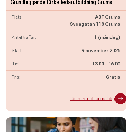
Grundläggande Cirkelledarutbildning Grums
Plats:
ABF Grums
Sveagatan 118 Grums
Antal träffar:
1 (måndag)
Start:
9 november 2026
Pågår mellan
och
Tid:
13.00
-
16.00
Pris:
Gratis
Läs mer och anmäl dig