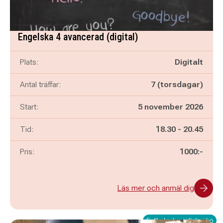
Engelska 4 avancerad (digital)
Plats:
Digitalt
Antal träffar:
7 (torsdagar)
Start:
5 november 2026
Pågår mellan
och
Tid:
18.30
-
20.45
Pris:
1000:-
Läs mer och anmäl dig
Fullbokad - ställ dig i kö