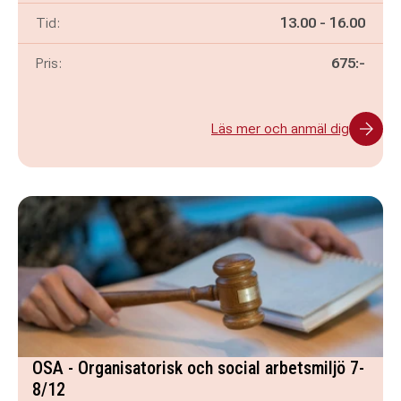
Pågår mellan
och
Tid:
13.00
-
16.00
Pris:
675:-
Läs mer och anmäl dig
OSA - Organisatorisk och social arbetsmiljö 7-
8/12