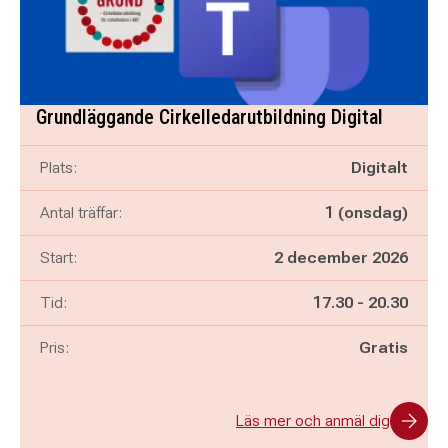
Grundläggande Cirkelledarutbildning Digital
Plats:
Digitalt
Antal träffar:
1 (onsdag)
Start:
2 december 2026
Pågår mellan
och
Tid:
17.30
-
20.30
Pris:
Gratis
Läs mer och anmäl dig