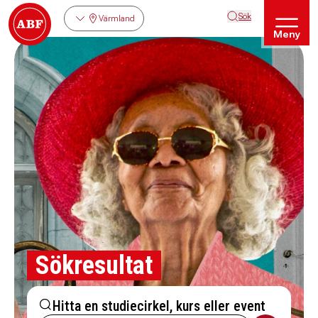
Sök
Värmland
Meny
Sökresultat
Hitta en studiecirkel, kurs eller event