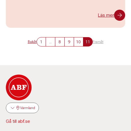
Läs mer
1
...
8
9
10
11
Bakåt
Framåt
Värmland
Gå till abf.se