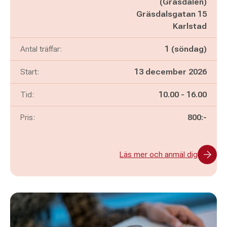
(Gräsdalen)
Gräsdalsgatan 15
Karlstad
Antal träffar:
1 (söndag)
Start:
13 december 2026
Pågår mellan
och
Tid:
10.00
-
16.00
Pris:
800:-
Läs mer och anmäl dig