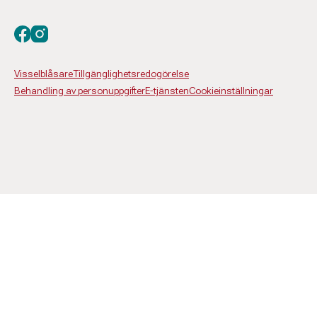
Besök oss på facebook
Besök oss på instagram
Visselblåsare
Tillgänglighetsredogörelse
Behandling av personuppgifter
E-tjänsten
Cookieinställningar