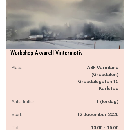
Workshop Akvarell Vintermotiv
Plats:
ABF Värmland
(Gräsdalen)
Gräsdalsgatan 15
Karlstad
Antal träffar:
1 (lördag)
Start:
12 december 2026
Pågår mellan
och
Tid:
10.00
-
16.00