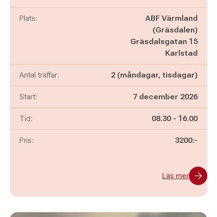
Plats:
ABF Värmland
(Gräsdalen)
Gräsdalsgatan 15
Karlstad
Antal träffar:
2 (måndagar, tisdagar)
Start:
7 december 2026
Pågår mellan
och
Tid:
08.30
-
16.00
Pris:
3200:-
Läs mer