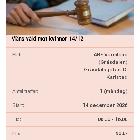
Mäns våld mot kvinnor 14/12
Plats:
ABF Värmland
(Gräsdalen)
Gräsdalsgatan 15
Karlstad
Antal träffar:
1 (måndag)
Start:
14 december 2026
Pågår mellan
och
Tid:
08.30
-
16.00
Pris:
900:-