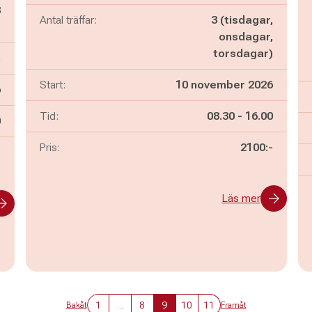
8
Antal träffar:
3 (tisdagar,
s
onsdagar,
torsdagar)
)
Start:
10 november 2026
6
Pågår mellan
och
Tid:
08.30
-
16.00
n
0
Pris:
2100:-
s
Läs mer
1
...
8
9
10
11
Bakåt
Framåt