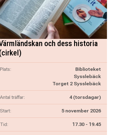
Värmländskan och dess historia
(cirkel)
Plats:
Biblioteket
Sysslebäck
Torget 2 Sysslebäck
Antal träffar:
4 (torsdagar)
Start:
5 november 2026
Pågår mellan
och
Tid:
17.30
-
19.45