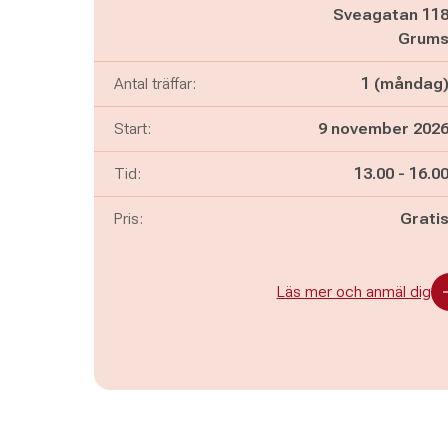
Sveagatan 11
Grum
Antal träffar:
1 (måndag
Start:
9 november 202
Pågår mella
och
Tid:
13.00
-
16.0
Pris:
Grati
Läs mer och anmäl dig