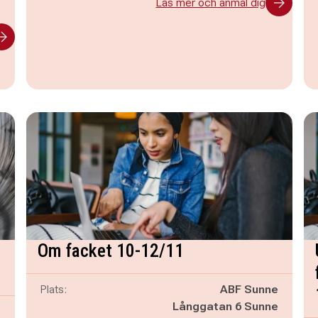
Läs mer och anmäl dig
Om facket 10-12/11
Plats:
ABF Sunne
Långgatan 6 Sunne
s