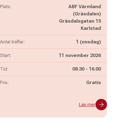
Plats:
ABF Värmland
(Gräsdalen)
Gräsdalsgatan 15
Karlstad
Antal träffar:
1 (onsdag)
Start:
11 november 2026
Pågår mellan
och
Tid:
08.30
-
16.00
Pris:
Gratis
Läs mer