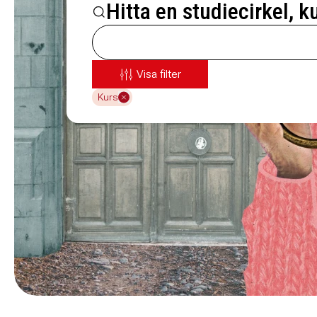
Hitta en studiecirkel, k
Visa filter
Kurs