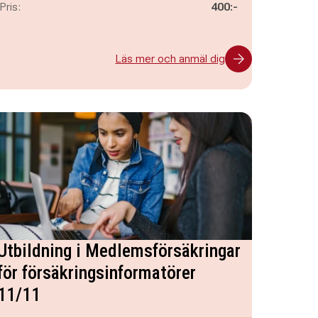
Pris:
400:-
Läs mer och anmäl dig
Utbildning i Medlemsförsäkringar
för försäkringsinformatörer
11/11