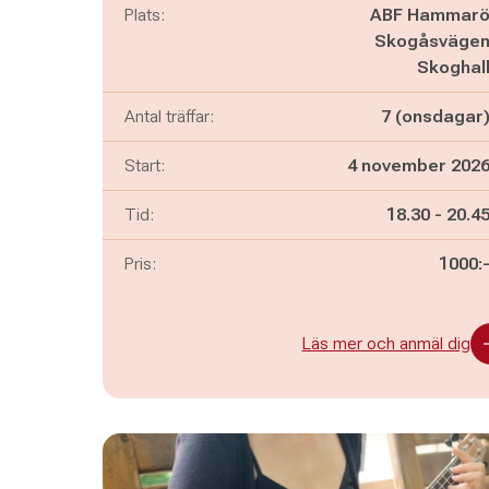
Plats:
ABF Hammar
Skogåsväge
Skoghal
Antal träffar:
7 (onsdagar
Start:
4 november 202
Pågår mella
och
Tid:
18.30
-
20.4
Pris:
1000:
Läs mer och anmäl dig