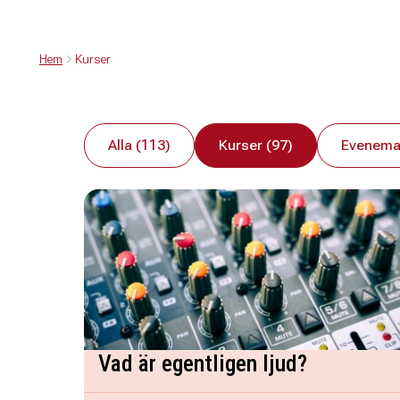
Hem
Kurser
Alla (113)
Kurser (97)
Evenema
Vad är egentligen ljud?