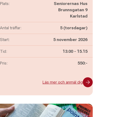
Plats:
Seniorernas Hus
Brunnsgatan 9
Karlstad
Antal träffar:
5 (torsdagar)
Start:
5 november 2026
Pågår mellan
och
Tid:
13.00
-
15.15
Pris:
550:-
Läs mer och anmäl dig