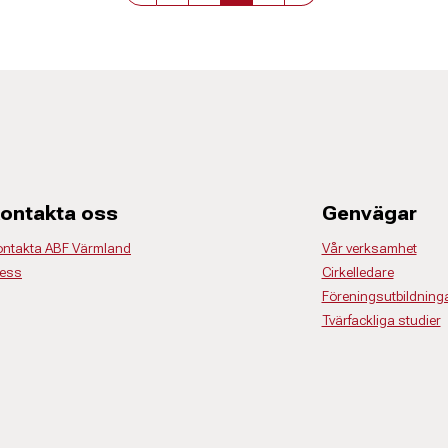
ontakta oss
Genvägar
ontakta ABF Värmland
Vår verksamhet
ress
Cirkelledare
Föreningsutbildning
Tvärfackliga studier