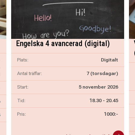
Engelska 4 avancerad (digital)
ö
Plats:
Digitalt
n
Antal träffar:
7 (torsdagar)
l
Start:
5 november 2026
)
Pågår mellan
och
Tid:
18.30
-
20.45
6
Pris:
1000:-
n
5
-