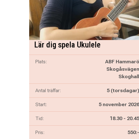
Lär dig spela Ukulele
Plats:
ABF Hammar
Skogåsväge
Skoghal
Antal träffar:
5 (torsdagar
Start:
5 november 202
Pågår mella
och
Tid:
18.30
-
20.4
Pris:
550: