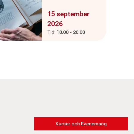
Evenemanget är :
15 september
2026
Pågår mellan
och
Tid:
18.00
-
20.00
Kurser och Evenemang