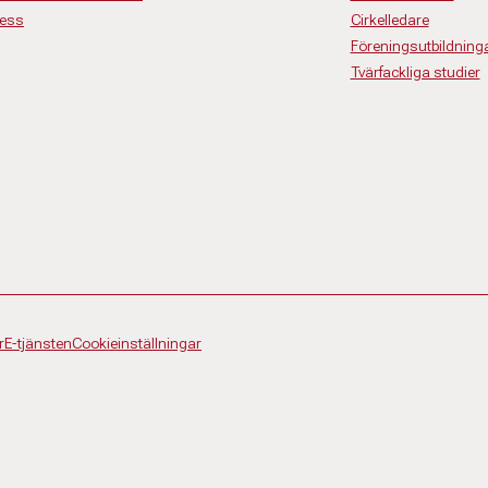
ress
Cirkelledare
Föreningsutbildning
Tvärfackliga studier
r
E-tjänsten
Cookieinställningar