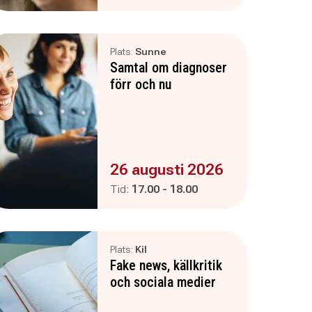
Plats:
Sunne
Samtal om diagnoser
förr och nu
Evenemanget är :
26 augusti 2026
Pågår mellan
och
Tid:
17.00
-
18.00
Plats:
Kil
Fake news, källkritik
och sociala medier