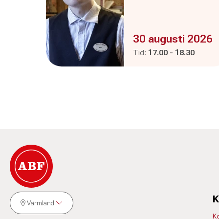
Evenemanget är :
30 augusti 2026
Pågår mellan
och
Tid:
17.00
-
18.30
K
Värmland
K