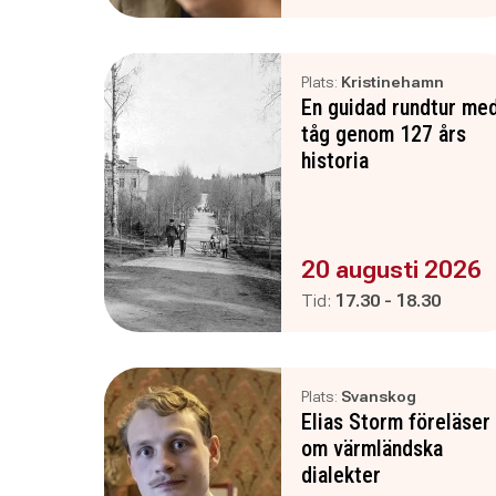
Plats:
Kristinehamn
En guidad rundtur me
tåg genom 127 års
historia
Evenemanget är :
20 augusti 2026
Pågår mellan
och
Tid:
17.30
-
18.30
Plats:
Svanskog
Elias Storm föreläser
om värmländska
dialekter