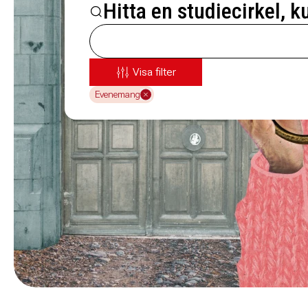
Hitta en studiecirkel, k
Visa filter
Evenemang