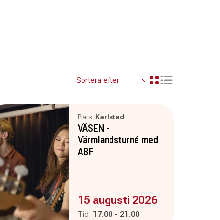
Visa resultaten so
Visa resultaten i ett r
Plats:
Karlstad
VÄSEN -
Värmlandsturné med
ABF
Evenemanget är :
15 augusti 2026
Pågår mellan
och
Tid:
17.00
-
21.00