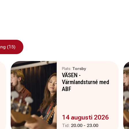
ng (15)
Plats:
Torsby
VÄSEN -
Värmlandsturné med
ABF
Evenemanget är :
14 augusti 2026
Pågår mellan
och
Tid:
20.00
-
23.00