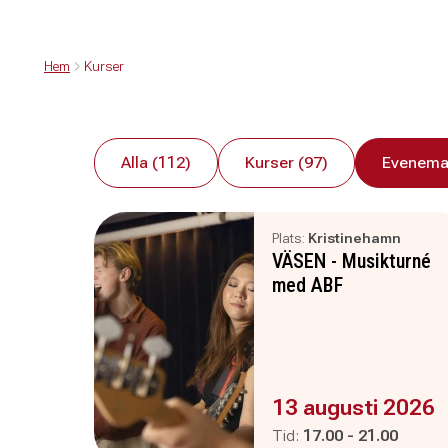
Hem
Kurser
Alla (112)
Kurser (97)
Evenema
Plats:
Kristinehamn
VÄSEN - Musikturné
med ABF
Evenemanget är :
13 augusti 2026
Pågår mellan
och
Tid:
17.00
-
21.00