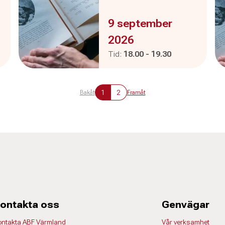
Evenemanget är :
9 september
2026
Pågår mellan
och
Tid:
18.00
-
19.30
1
2
Bakåt
Framåt
ontakta oss
Genvägar
ontakta ABF Värmland
Vår verksamhet