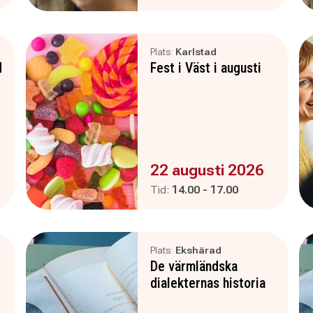
Plats:
Karlstad
d
Fest i Väst i augusti
Evenemanget är :
22 augusti 2026
Pågår mellan
och
Tid:
14.00
-
17.00
Plats:
Ekshärad
De värmländska
dialekternas historia