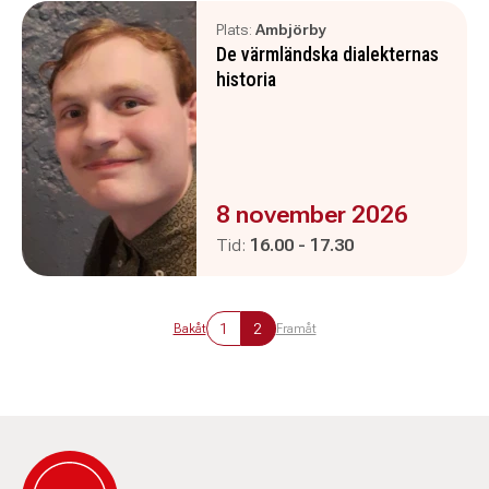
Plats:
Ambjörby
De värmländska dialekternas
historia
Evenemanget är :
8 november 2026
Pågår mellan
och
Tid:
16.00
-
17.30
1
2
Bakåt
Framåt