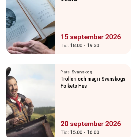
Evenemanget är :
15 september 2026
Pågår mellan
och
Tid:
18.00
-
19.30
Plats:
Svanskog
Trolleri och magi i Svanskogs
Folkets Hus
Evenemanget är :
20 september 2026
Pågår mellan
och
Tid:
15.00
-
16.00