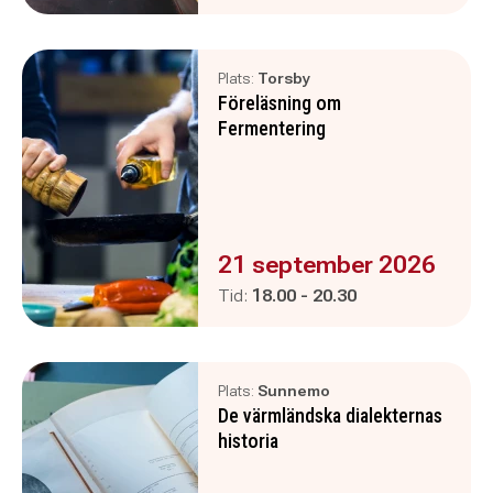
Plats:
Torsby
Föreläsning om
Fermentering
Evenemanget är :
21 september 2026
Pågår mellan
och
Tid:
18.00
-
20.30
Plats:
Sunnemo
De värmländska dialekternas
historia