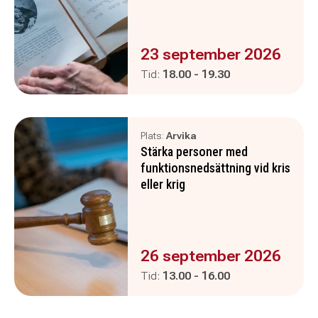
Evenemanget är :
23 september 2026
Pågår mellan
och
Tid:
18.00
-
19.30
Plats:
Arvika
Stärka personer med
funktionsnedsättning vid kris
eller krig
Evenemanget är :
26 september 2026
Pågår mellan
och
Tid:
13.00
-
16.00