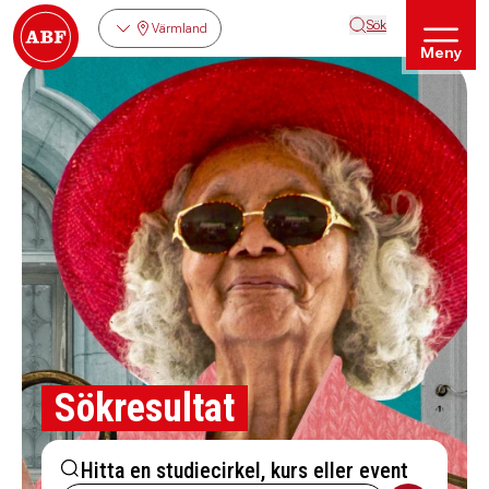
Sök
Värmland
Meny
Sökresultat
Hitta en studiecirkel, kurs eller event