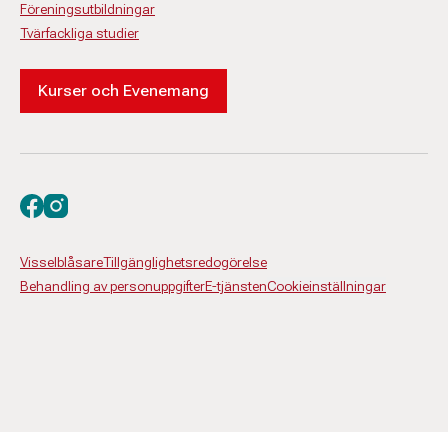
Föreningsutbildningar
Tvärfackliga studier
Kurser och Evenemang
Besök oss på facebook
Besök oss på instagram
Visselblåsare
Tillgänglighetsredogörelse
Behandling av personuppgifter
E-tjänsten
Cookieinställningar