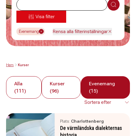
Sök
Visa filter
Rensa alla filterinställningar
Evenemang
Hem
Kurser
Alla
Kurser
Evenemang
(111)
(96)
(15)
Plats:
Charlottenberg
De värmländska dialekternas
historia