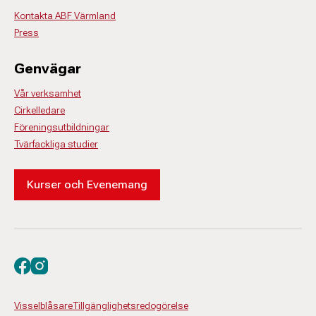
Kontakta ABF Värmland
Press
Genvägar
Vår verksamhet
Cirkelledare
Föreningsutbildningar
Tvärfackliga studier
Kurser och Evenemang
Besök oss på facebook
Besök oss på instagram
Visselblåsare
Tillgänglighetsredogörelse