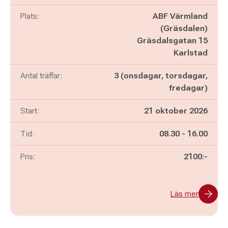
Plats:
ABF Värmland
(Gräsdalen)
Gräsdalsgatan 15
Karlstad
Antal träffar:
3 (onsdagar, torsdagar,
fredagar)
Start:
21 oktober 2026
Pågår mellan
och
Tid:
08.30
-
16.00
Pris:
2100:-
Läs mer