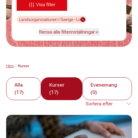
Visa filter
Landsorganisationen I Sverige - Lo
Rensa alla filterinställningar
Hem
Kurser
Alla
Kurser
Evenemang
(17)
(17)
(0)