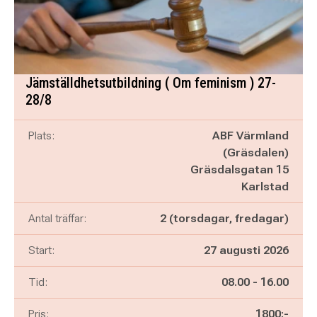
Jämställdhetsutbildning ( Om feminism ) 27-
28/8
Plats:
ABF Värmland
(Gräsdalen)
Gräsdalsgatan 15
Karlstad
Antal träffar:
2 (torsdagar, fredagar)
Start:
27 augusti 2026
Pågår mellan
och
Tid:
08.00
-
16.00
Pris:
1800:-