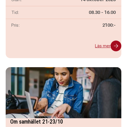
Pågår mellan
och
Tid:
08.30
-
16.00
Pris:
2100:-
Läs mer
Om samhället 21-23/10