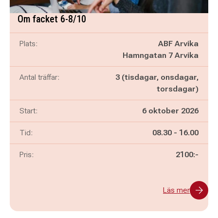
Om facket 6-8/10
Plats:
ABF Arvika
Hamngatan 7 Arvika
Antal träffar:
3 (tisdagar, onsdagar,
torsdagar)
Start:
6 oktober 2026
Pågår mellan
och
Tid:
08.30
-
16.00
Pris:
2100:-
Läs mer