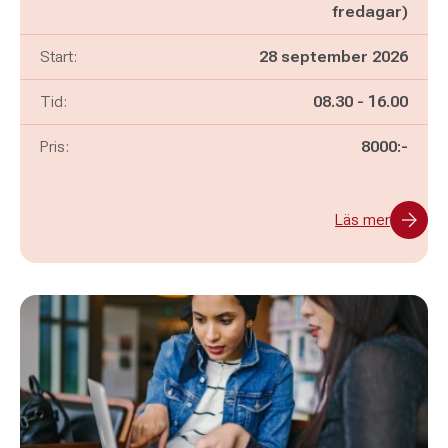
fredagar)
Start:
28 september 2026
Pågår mellan
och
Tid:
08.30
-
16.00
Pris:
8000:-
Läs mer