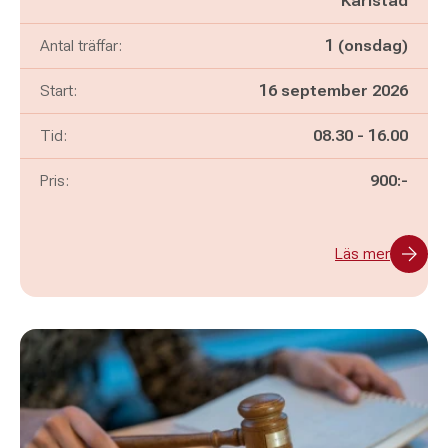
Karlstad
Antal träffar:
1 (onsdag)
Start:
16 september 2026
Pågår mellan
och
Tid:
08.30
-
16.00
Pris:
900:-
Läs mer