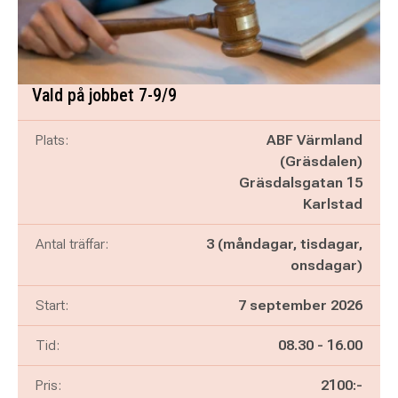
Vald på jobbet 7-9/9
Plats:
ABF Värmland
(Gräsdalen)
Gräsdalsgatan 15
Karlstad
Antal träffar:
3 (måndagar, tisdagar,
onsdagar)
Start:
7 september 2026
Pågår mellan
och
Tid:
08.30
-
16.00
Pris:
2100:-