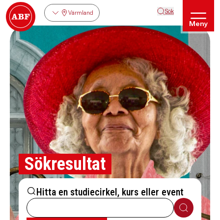
Sök
Värmland
Meny
Sökresultat
Hitta en studiecirkel, kurs eller event
Sök