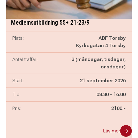
Medlemsutbildning 55+ 21-23/9
Plats:
ABF Torsby
Kyrkogatan 4 Torsby
Antal träffar:
3 (måndagar, tisdagar,
onsdagar)
Start:
21 september 2026
Pågår mellan
och
Tid:
08.30
-
16.00
Pris:
2100:-
Läs mer