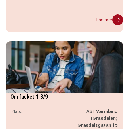
Läs mer
Om facket 1-3/9
Plats:
ABF Värmland
(Gräsdalen)
Gräsdalsgatan 15