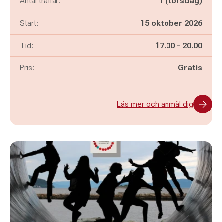
Antal träffar:
1 (torsdag)
Start:
15 oktober 2026
Pågår mellan
och
Tid:
17.00
-
20.00
Pris:
Gratis
Läs mer och anmäl dig