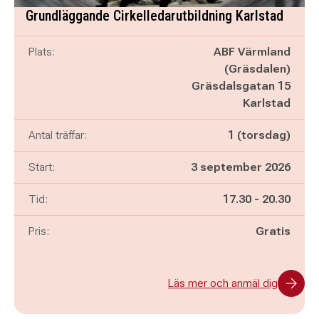
Grundläggande Cirkelledarutbildning Karlstad
Plats:
ABF Värmland
(Gräsdalen)
Gräsdalsgatan 15
Karlstad
Antal träffar:
1 (torsdag)
Start:
3 september 2026
Pågår mellan
och
Tid:
17.30
-
20.30
Pris:
Gratis
Läs mer och anmäl dig