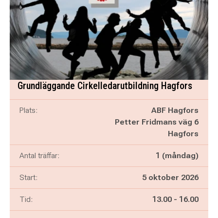
Grundläggande Cirkelledarutbildning Hagfors
Plats:
ABF Hagfors
Petter Fridmans väg 6
Hagfors
Antal träffar:
1 (måndag)
Start:
5 oktober 2026
Pågår mellan
och
Tid:
13.00
-
16.00