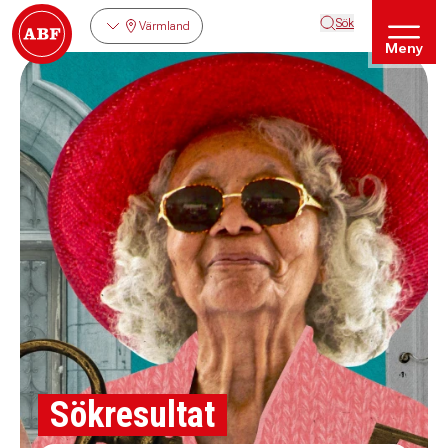
Sök
Värmland
Meny
Sökresultat