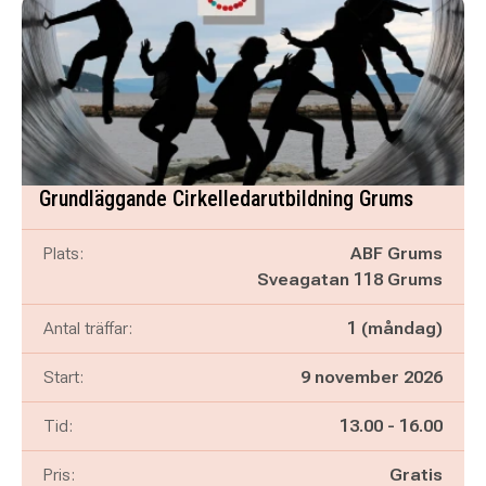
Grundläggande Cirkelledarutbildning Grums
Plats:
ABF Grums
Sveagatan 118 Grums
Antal träffar:
1 (måndag)
Start:
9 november 2026
Pågår mellan
och
Tid:
13.00
-
16.00
Pris:
Gratis