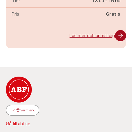
Pågår mellan
och
Tid:
13.00
-
16.00
Pris:
Gratis
Läs mer och anmäl dig
Värmland
Gå till abf.se