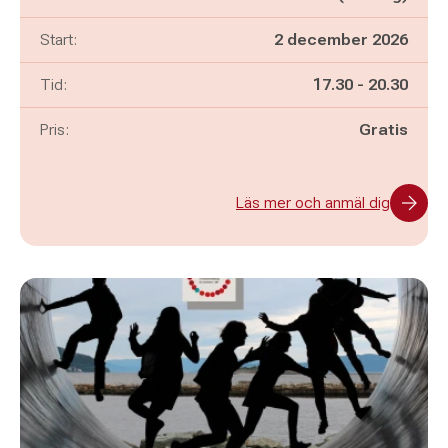
Start:
2 december 2026
Pågår mellan
och
Tid:
17.30
-
20.30
Pris:
Gratis
Läs mer och anmäl dig