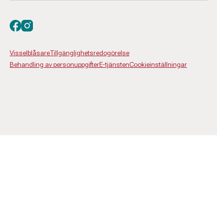
Besök oss på facebook
Besök oss på instagram
Visselblåsare
Tillgänglighetsredogörelse
Behandling av personuppgifter
E-tjänsten
Cookieinställningar