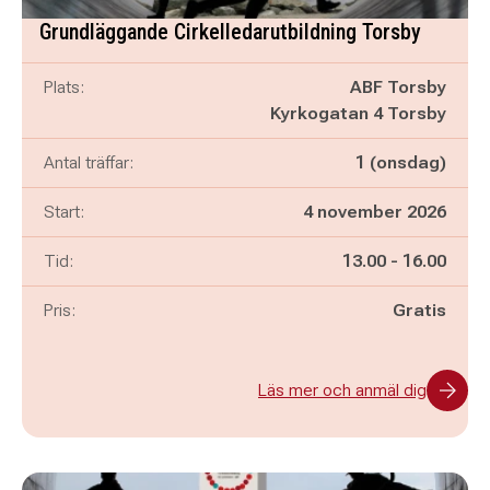
Grundläggande Cirkelledarutbildning Torsby
Plats:
ABF Torsby
Kyrkogatan 4 Torsby
Antal träffar:
1 (onsdag)
Start:
4 november 2026
Pågår mellan
och
Tid:
13.00
-
16.00
Pris:
Gratis
Läs mer och anmäl dig