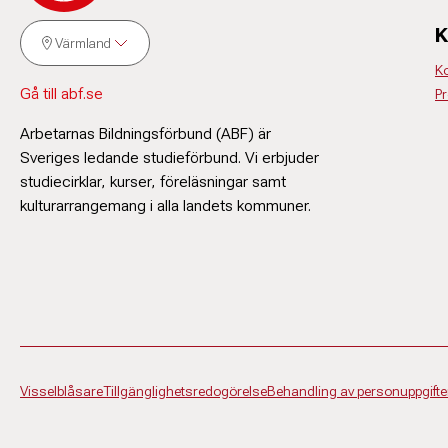
K
Värmland
K
Gå till abf.se
P
Arbetarnas Bildningsförbund (ABF) är
Sveriges ledande studieförbund. Vi erbjuder
studiecirklar, kurser, föreläsningar samt
kulturarrangemang i alla landets kommuner.
Visselblåsare
Tillgänglighetsredogörelse
Behandling av personuppgifte