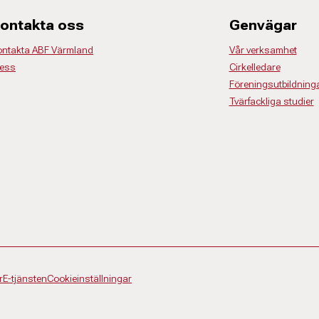
ontakta oss
Genvägar
ontakta ABF Värmland
Vår verksamhet
ress
Cirkelledare
Föreningsutbildning
Tvärfackliga studier
r
E-tjänsten
Cookieinställningar