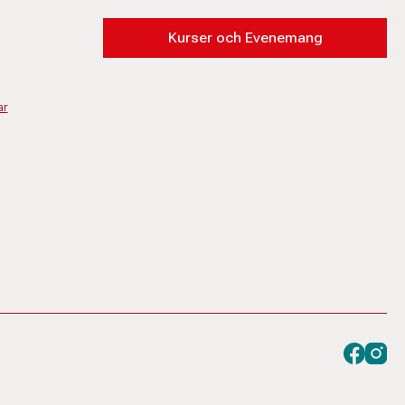
Kurser och Evenemang
ar
Besök oss
Besök 