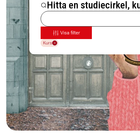
Hitta en studiecirkel, k
Visa filter
Kurs