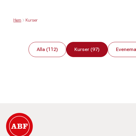
Hem
Kurser
Alla (112)
Kurser (97)
Evenema