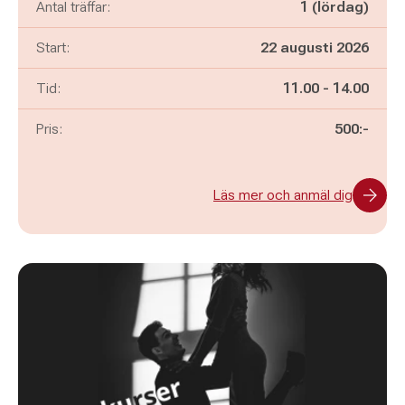
Antal träffar:
1 (lördag)
Start:
22 augusti 2026
Pågår mellan
och
Tid:
11.00
-
14.00
Pris:
500:-
Läs mer och anmäl dig