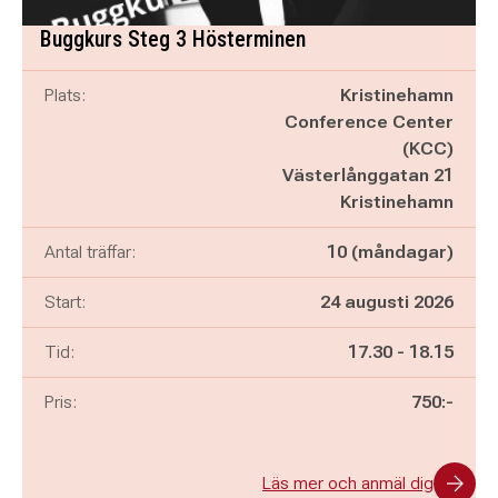
Buggkurs Steg 3 Hösterminen
Plats:
Kristinehamn
Conference Center
(KCC)
Västerlånggatan 21
Kristinehamn
Antal träffar:
10 (måndagar)
Start:
24 augusti 2026
Pågår mellan
och
Tid:
17.30
-
18.15
Pris:
750:-
Läs mer och anmäl dig