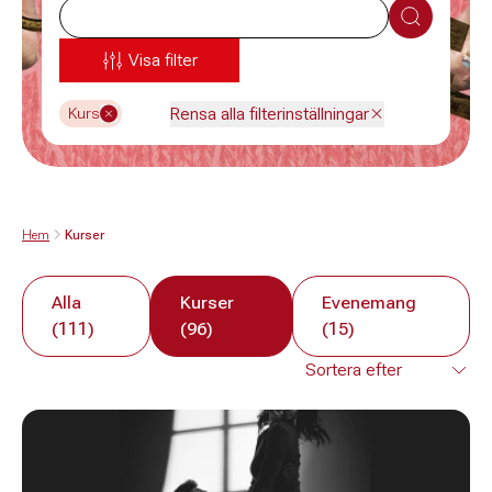
Sök
Visa filter
Rensa alla filterinställningar
Kurs
Hem
Kurser
Alla
Kurser
Evenemang
(111)
(96)
(15)