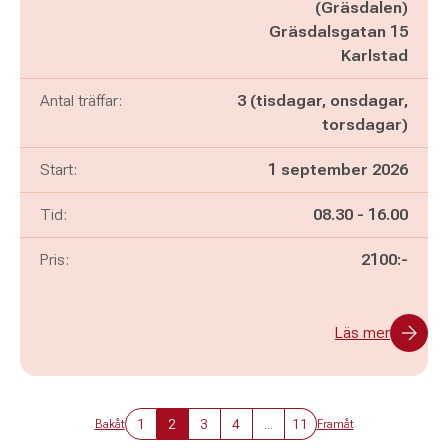
(Gräsdalen)
Gräsdalsgatan 15
Karlstad
Antal träffar:
3 (tisdagar, onsdagar,
torsdagar)
Start:
1 september 2026
Pågår mellan
och
Tid:
08.30
-
16.00
Pris:
2100:-
Läs mer
1
2
3
4
...
11
Bakåt
Framåt