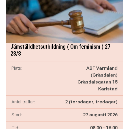
Jämställdhetsutbildning ( Om feminism ) 27-
28/8
Plats:
ABF Värmland
(Gräsdalen)
Gräsdalsgatan 15
Karlstad
Antal träffar:
2 (torsdagar, fredagar)
Start:
27 augusti 2026
Pågår mellan
och
Tid:
08.00
-
16.00