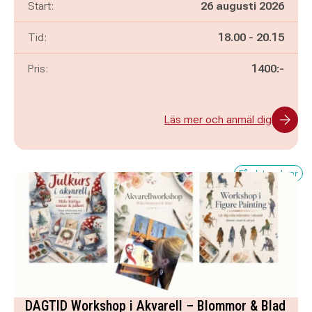
Start:
26 augusti 2026
Pågår mellan
och
Tid:
18.00
-
20.15
Pris:
1400:-
Läs mer och anmäl dig
Få platser kvar
DAGTID Workshop i Akvarell – Blommor & Blad