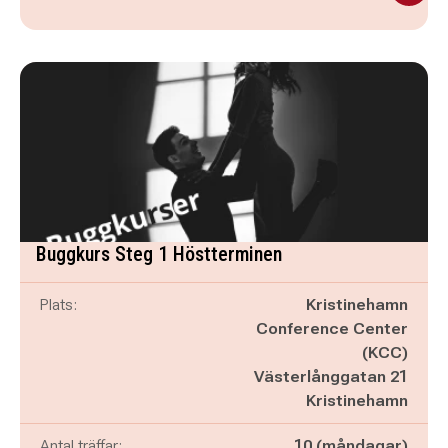
Buggkurs Steg 1 Höstterminen
Plats:
Kristinehamn
Conference Center
(KCC)
Västerlånggatan 21
Kristinehamn
Antal träffar:
10 (måndagar)