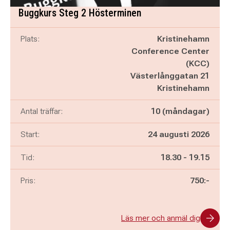
Buggkurs Steg 2 Hösterminen
Plats:
Kristinehamn
Conference Center
(KCC)
Västerlånggatan 21
Kristinehamn
Antal träffar:
10 (måndagar)
Start:
24 augusti 2026
Pågår mellan
och
Tid:
18.30
-
19.15
Pris:
750:-
Läs mer och anmäl dig