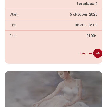
torsdagar)
Start:
6 oktober 2026
Pågår mellan
och
Tid:
08.30
-
16.00
Pris:
2100:-
Läs mer