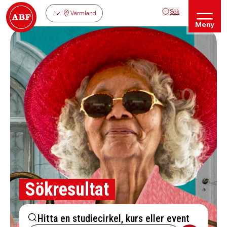
Sök
Värmland
Meny
Sökresultat
Hitta en studiecirkel, kurs eller event