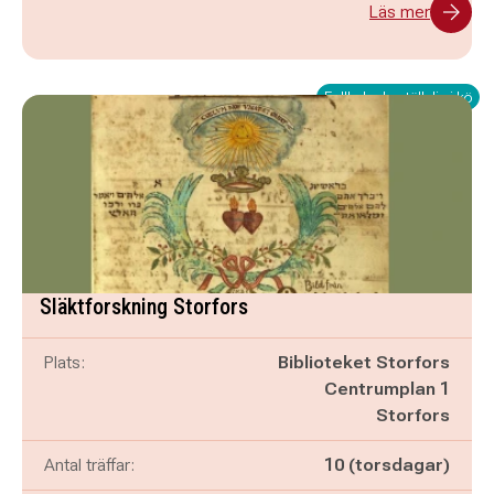
Läs mer
Fullbokad - ställ dig i kö
Släktforskning Storfors
Plats:
Biblioteket Storfors
Centrumplan 1
Storfors
Antal träffar:
10 (torsdagar)