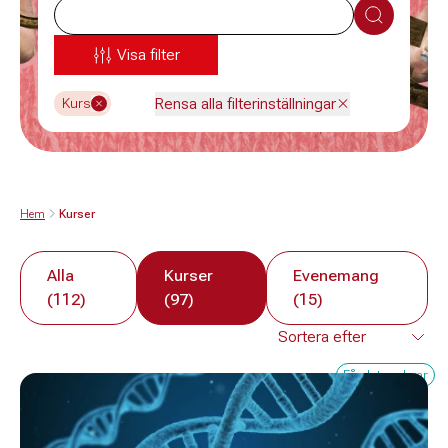
Sök
Visa filter
Rensa alla filterinställningar
Kurs
Hem
Kurser
Alla
Kurser
Evenemang
(112)
(97)
(15)
Få platser kvar