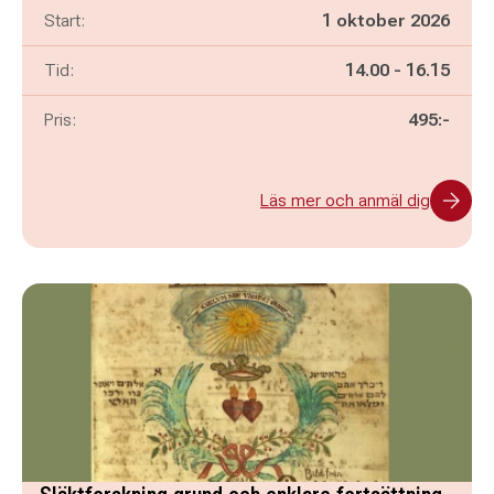
Start:
1 oktober 2026
Pågår mellan
och
Tid:
14.00
-
16.15
Pris:
495:-
Läs mer och anmäl dig