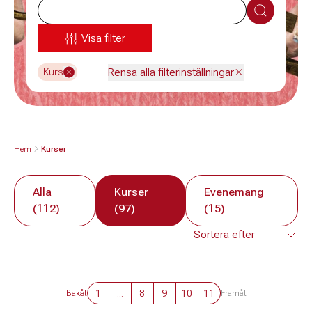
Sök
Visa filter
Rensa alla filterinställningar
Kurs
Hem
Kurser
Alla
Kurser
Evenemang
(112)
(97)
(15)
1
...
8
9
10
11
Bakåt
Framåt