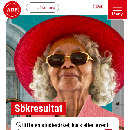
Sök
Värmland
Meny
Sökresultat
Hitta en studiecirkel, kurs eller event