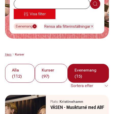
Sök
Visa filter
Rensa alla filterinställningar
Evenemang
Hem
Kurser
Alla
Kurser
Evenemang
(112)
(97)
(15)
Plats:
Kristinehamn
VÄSEN - Musikturné med ABF