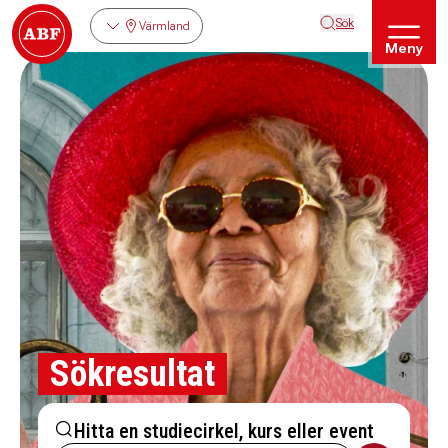
Sök
Värmland
Meny
Sökresultat
Hitta en studiecirkel, kurs eller event