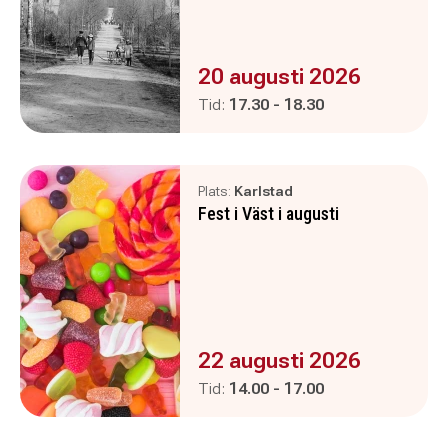
Evenemanget är :
20 augusti 2026
Pågår mellan
och
Tid:
17.30
-
18.30
Plats:
Karlstad
Fest i Väst i augusti
Evenemanget är :
22 augusti 2026
Pågår mellan
och
Tid:
14.00
-
17.00