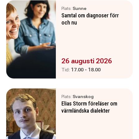
Plats:
Sunne
Samtal om diagnoser förr
och nu
Evenemanget är :
26 augusti 2026
Pågår mellan
och
Tid:
17.00
-
18.00
Plats:
Svanskog
Elias Storm föreläser om
värmländska dialekter