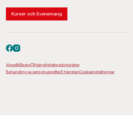
Kurser och Evenemang
Besök oss på facebook
Besök oss på instagram
Visselblåsare
Tillgänglighetsredogörelse
Behandling av personuppgifter
E-tjänsten
Cookieinställningar