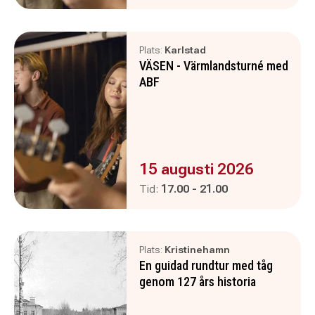
Plats:
Karlstad
VÄSEN - Värmlandsturné med
ABF
Evenemanget är :
15 augusti 2026
Pågår mellan
och
Tid:
17.00
-
21.00
Plats:
Kristinehamn
En guidad rundtur med tåg
genom 127 års historia