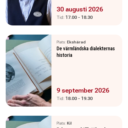
Evenemanget är :
30 augusti 2026
Pågår mellan
och
Tid:
17.00
-
18.30
Plats:
Ekshärad
De värmländska dialekternas
historia
Evenemanget är :
9 september 2026
Pågår mellan
och
Tid:
18.00
-
19.30
Plats:
Kil