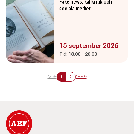
Fake news, källkritik och
sociala medier
Evenemanget är :
15 september 2026
Pågår mellan
och
Tid:
18.00
-
20.00
1
2
Bakåt
Framåt