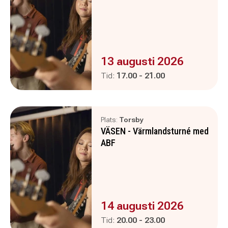
Evenemanget är :
13 augusti 2026
Pågår mellan
och
Tid:
17.00
-
21.00
Plats:
Torsby
VÄSEN - Värmlandsturné med
ABF
Evenemanget är :
14 augusti 2026
Pågår mellan
och
Tid:
20.00
-
23.00