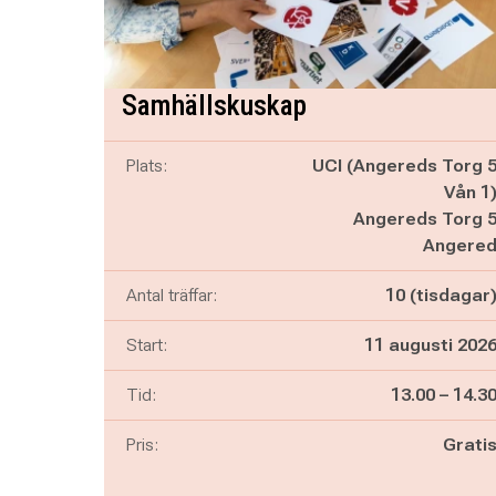
Samhällskuskap
Plats:
UCI (Angereds Torg 
Vån 1
Angereds Torg 
Angere
Antal träffar:
10 (tisdagar
Start:
11 augusti 202
Pågår mella
och
Tid:
13.00
–
14.3
Pris:
Grati