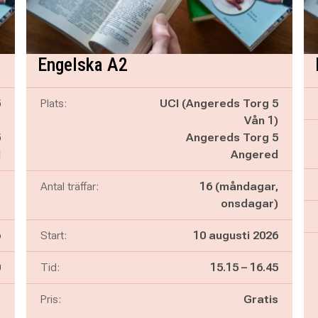
Engelska A2
5
Plats:
UCI (Angereds Torg 5
)
Vån 1)
5
Angereds Torg 5
d
Angered
,
Antal träffar:
16 (måndagar,
)
onsdagar)
6
Start:
10 augusti 2026
n
Pågår mellan
och
0
Tid:
15.15
–
16.45
s
Pris:
Gratis