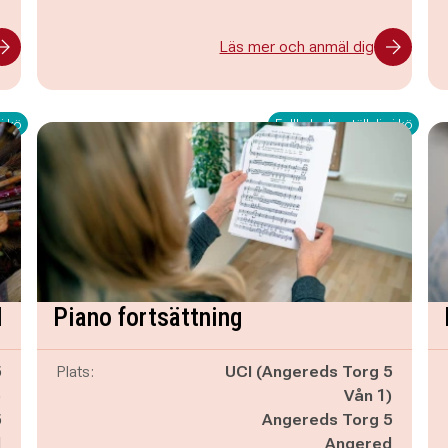
Läs mer och anmäl dig
i kö
Fullbokad – ställ dig i kö
l
Piano fortsättning
5
Plats:
UCI (Angereds Torg 5
)
Vån 1)
5
Angereds Torg 5
d
Angered