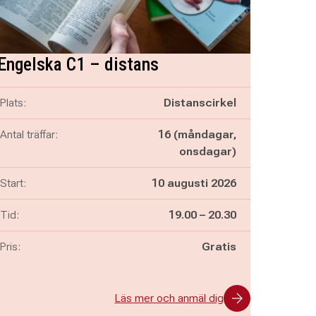
Engelska C1 – distans
Plats:
Distanscirkel
Antal träffar:
16 (måndagar,
onsdagar)
Start:
10 augusti 2026
Pågår mellan
och
Tid:
19.00
–
20.30
Pris:
Gratis
Läs mer och anmäl dig