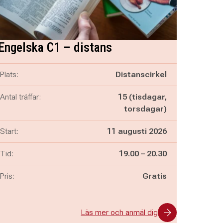
Engelska C1 – distans
Plats:
Distanscirkel
Antal träffar:
15 (tisdagar,
torsdagar)
Start:
11 augusti 2026
Pågår mellan
och
Tid:
19.00
–
20.30
Pris:
Gratis
Läs mer och anmäl dig