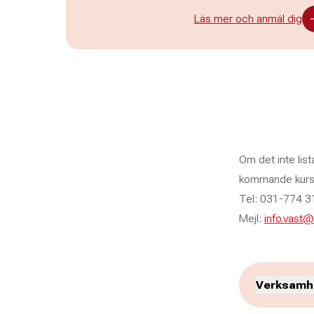
Läs mer och anmäl dig
Om det inte list
kommande kurser
Tel: 031-774 3
Mejl:
info.vast@
Verksamhe