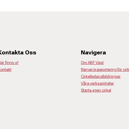
ow Dasht
d
tvecklare
9 90
ashtnavard@abf.se
Kontakta Oss
Navigera
är finns vi!
Om ABF Väst
ontakt
Närvarorapportering för cir
Cirkelledarutbildningar
Våra verksamheter
Starta egen cirkel