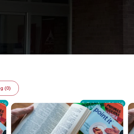
g (0)
i kö
Fullbokad – ställ dig i kö