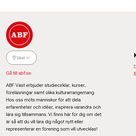
Khosr
Navar
Verksamhetsu
076-029 8
khosrow.d
Väst
H
Gå till abf.se
K
ABF Väst erbjuder studiecirklar, kurser,
föreläsningar samt olika kulturarrangemang.
Hos oss möts människor för att dela
erfarenheter och idéer, inspirera varandra och
lära sig tillsammans. Vi finns här för dig om det
är så att du vill lära dig något nytt eller
representerar en förening som vill utvecklas!