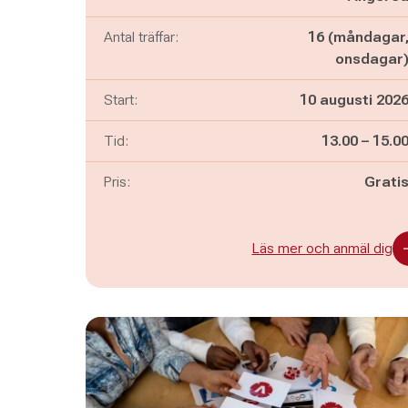
Antal träffar:
16 (måndagar
onsdagar
Start:
10 augusti 202
Pågår mella
och
Tid:
13.00
–
15.0
Pris:
Grati
Läs mer och anmäl dig