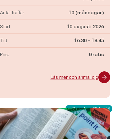
Antal träffar:
10 (måndagar)
Start:
10 augusti 2026
Pågår mellan
och
Tid:
16.30
–
18.45
Pris:
Gratis
Läs mer och anmäl dig
Fullbokad – ställ dig i kö