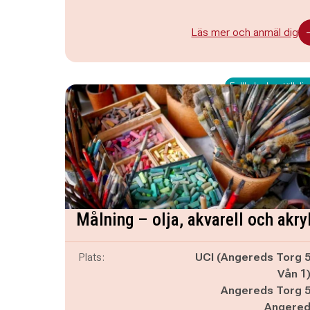
Läs mer och anmäl dig
Fullbokad – ställ dig 
Målning – olja, akvarell och akry
Plats:
UCI (Angereds Torg 
Vån 1
Angereds Torg 
Angere