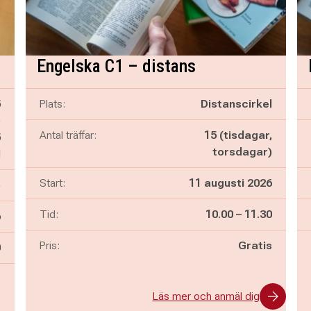
Engelska C1 – distans
5
Plats:
Distanscirkel
)
Antal träffar:
15 (tisdagar,
5
torsdagar)
d
Start:
11 augusti 2026
)
Pågår mellan
och
Tid:
10.00
–
11.30
6
Pris:
Gratis
n
0
s
Läs mer och anmäl dig