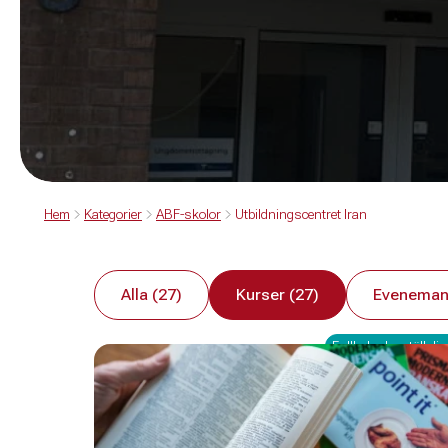
Hem
Kategorier
ABF-skolor
Utbildningscentret Iran
Alla (27)
Kurser (27)
Eveneman
Fullbokad – ställ dig 