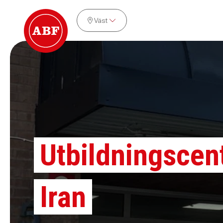
Väst
Utbildningscen
Iran