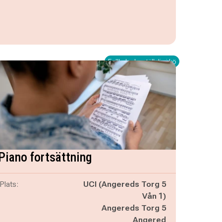
Fullbokad – ställ dig i kö
Piano fortsättning
Plats:
UCI (Angereds Torg 5
Vån 1)
Angereds Torg 5
Angered