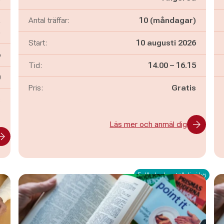
,
Antal träffar:
10 (måndagar)
)
Start:
10 augusti 2026
6
Pågår mellan
och
Tid:
14.00
–
16.15
n
0
Pris:
Gratis
s
Läs mer och anmäl dig
Fullbokad – ställ dig i kö