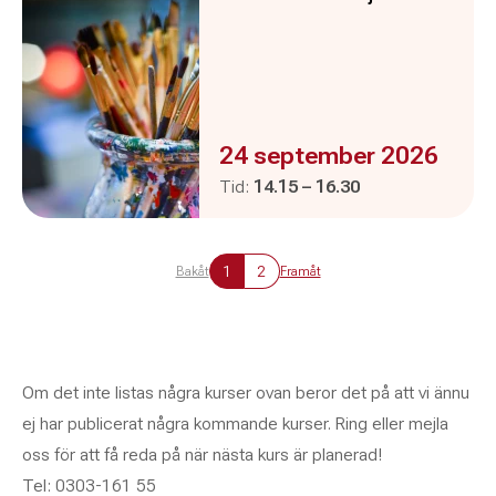
Evenemanget är :
24 september 2026
Pågår mellan
och
Tid:
14.15
–
16.30
1
2
Bakåt
Framåt
Om det inte listas några kurser ovan beror det på att vi ännu
ej har publicerat några kommande kurser. Ring eller mejla
oss för att få reda på när nästa kurs är planerad!
Tel: 0303-161 55