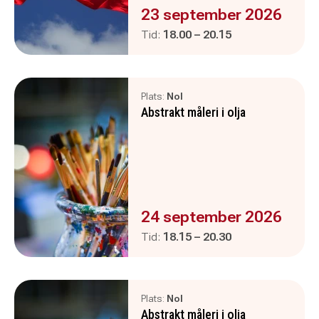
Evenemanget är :
23 september 2026
Pågår mellan
och
Tid:
18.00
–
20.15
Plats:
Nol
Abstrakt måleri i olja
Evenemanget är :
24 september 2026
Pågår mellan
och
Tid:
18.15
–
20.30
Plats:
Nol
Abstrakt måleri i olja