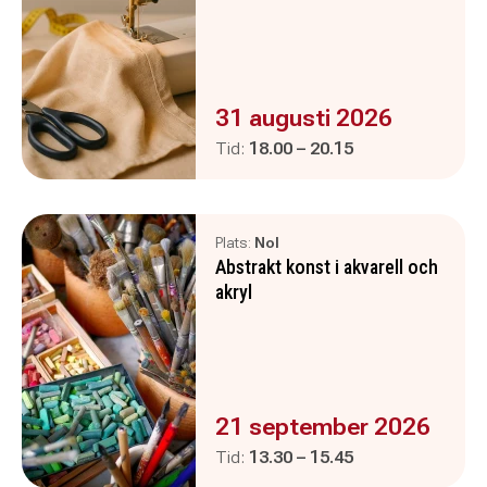
Evenemanget är :
31 augusti 2026
Pågår mellan
och
Tid:
18.00
–
20.15
Plats:
Nol
Abstrakt konst i akvarell och
akryl
Evenemanget är :
21 september 2026
Pågår mellan
och
Tid:
13.30
–
15.45