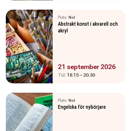
Plats:
Nol
Abstrakt konst i akvarell och
akryl
Evenemanget är :
21 september 2026
Pågår mellan
och
Tid:
18.15
–
20.30
Plats:
Nol
Engelska för nybörjare