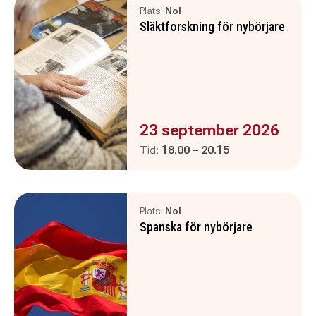
Plats:
Nol
Släktforskning för nybörjare
Evenemanget är :
23 september 2026
Pågår mellan
och
Tid:
18.00
–
20.15
Plats:
Nol
Spanska för nybörjare