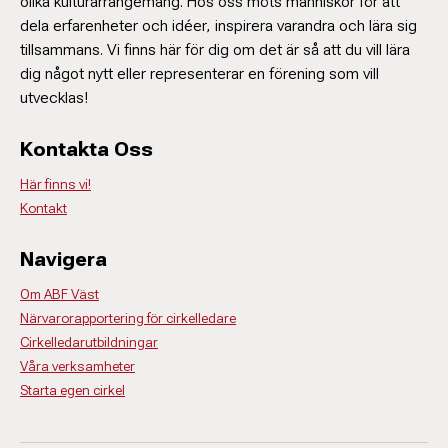
olika kulturarrangemang. Hos oss möts människor för att
dela erfarenheter och idéer, inspirera varandra och lära sig
tillsammans. Vi finns här för dig om det är så att du vill lära
Annika Brekh
dig något nytt eller representerar en förening som vill
Verksamhetsutvecklare
utvecklas!
073-505-74 70
annika.brekh@abf.se
Kontakta Oss
Här finns vi!
Kontakt
Navigera
Om ABF Väst
Närvarorapportering för cirkelledare
Cirkelledarutbildningar
Våra verksamheter
Starta egen cirkel