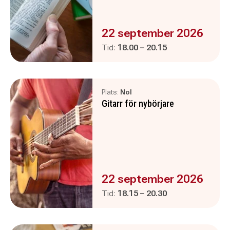
Evenemanget är :
22 september 2026
Pågår mellan
och
Tid:
18.00
–
20.15
Plats:
Nol
Gitarr för nybörjare
Evenemanget är :
22 september 2026
Pågår mellan
och
Tid:
18.15
–
20.30