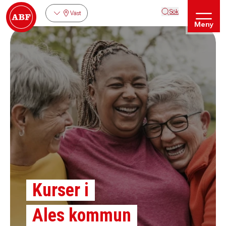
Sök
Väst
Meny
Kurser i
Ales kommun