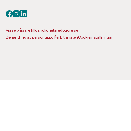
Besök oss på facebook
Besök oss på instagram
Besök oss på linkedin
Visselblåsare
Tillgänglighetsredogörelse
Behandling av personuppgifter
E-tjänsten
Cookieinställningar