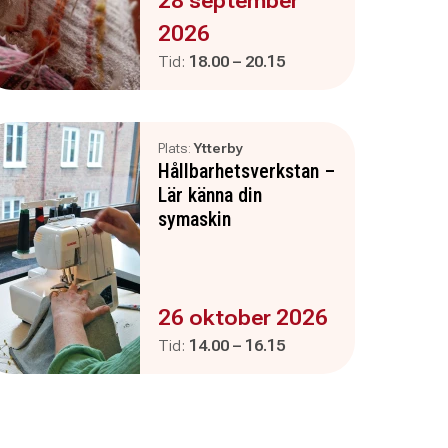
28 september
2026
Pågår mellan
och
Tid:
18.00
–
20.15
Plats:
Ytterby
Hållbarhetsverkstan –
Lär känna din
symaskin
Evenemanget är :
26 oktober 2026
Pågår mellan
och
Tid:
14.00
–
16.15