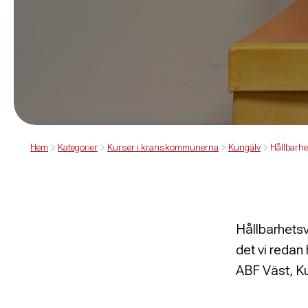
Hem
Kategorier
Kurser i kranskommunerna
Kungälv
Hållbarh
Hållbarhetsve
det vi redan 
ABF Väst, K