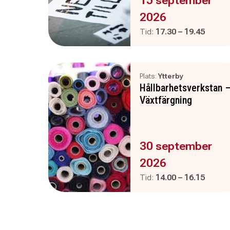
15 september
2026
Pågår mellan
och
Tid:
17.30
–
19.45
Plats:
Ytterby
Hållbarhetsverkstan 
Växtfärgning
Evenemanget är :
30 september
2026
Pågår mellan
och
Tid:
14.00
–
16.15