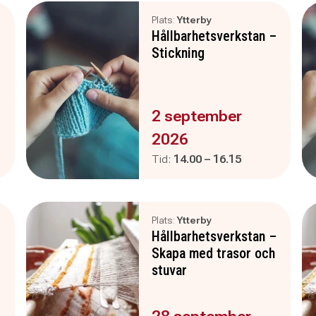
Plats:
Ytterby
–
Hållbarhetsverkstan –
Stickning
Evenemanget är :
2 september
2026
Pågår mellan
och
Tid:
14.00
–
16.15
Plats:
Ytterby
–
Hållbarhetsverkstan –
Skapa med trasor och
stuvar
Evenemanget är :