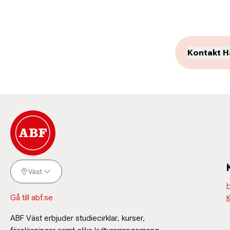
Kontakt H
Väst
H
Mimmi
Gå till abf.se
K
ABF Väst erbjuder studiecirklar, kurser,
Verksamhetsu
073-239 0