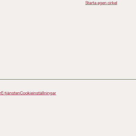
Starta egen cirkel
ng@abf.se
r
E-tjänsten
Cookieinställningar