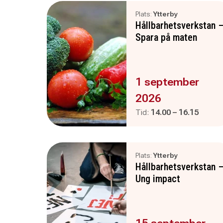
Plats:
Ytterby
Hållbarhetsverkstan 
Spara på maten
Evenemanget är :
1 september
2026
Pågår mellan
och
Tid:
14.00
–
16.15
Plats:
Ytterby
Hållbarhetsverkstan 
Ung impact
Evenemanget är :