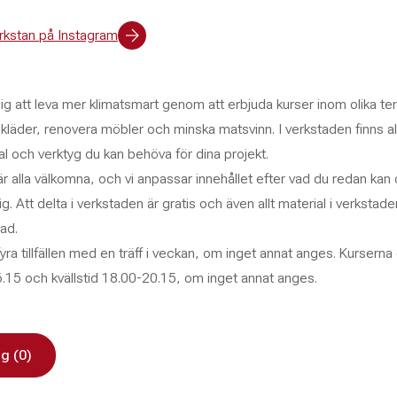
rkstan på Instagram
a dig att leva mer klimatsmart genom att erbjuda kurser inom olika t
 kläder, renovera möbler och minska matsvinn. I verkstaden finns al
al och verktyg du kan behöva för dina projekt.
är alla välkomna, och vi anpassar innehållet efter vad du redan kan
dig. Att delta i verkstaden är gratis och även allt material i verkstade
ad.
yra tillfällen med en träff i veckan, om inget annat anges. Kurserna
.15 och kvällstid 18.00-20.15, om inget annat anges.
g (0)