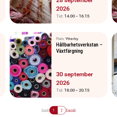
28 september
2026
Pågår mellan
och
Tid:
14.00
–
16.15
Plats:
Ytterby
–
Hållbarhetsverkstan –
Växtfärgning
Evenemanget är :
30 september
2026
Pågår mellan
och
Tid:
18.00
–
20.15
1
2
Bakåt
Framåt