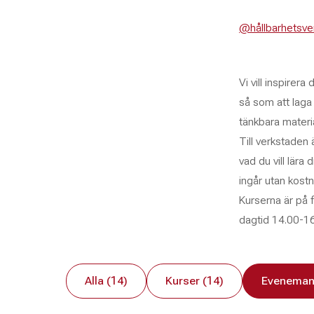
@hållbarhetsve
Vi vill inspirer
så som att laga
tänkbara materi
Till verkstaden 
vad du vill lära 
ingår utan kostn
Kurserna är på f
dagtid 14.00-16
Alla (14)
Kurser (14)
Eveneman