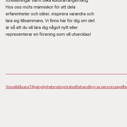
föreläsningar samt olika kulturarrangemang.
mimmi.ta
Hos oss möts människor för att dela
erfarenheter och idéer, inspirera varandra och
lära sig tillsammans. Vi finns här för dig om det
är så att du vill lära dig något nytt eller
representerar en förening som vill utvecklas!
Visselblåsare
Tillgänglighetsredogörelse
Behandling av personuppgifte