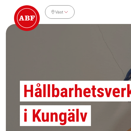
Väst
Hållbarhetsver
i Kungälv