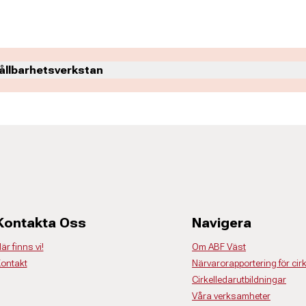
ållbarhetsverkstan
Kontakta Oss
Navigera
är finns vi!
Om ABF Väst
 Täng
ontakt
Närvarorapportering för cir
Cirkelledarutbildningar
tvecklare
Våra verksamheter
0 70