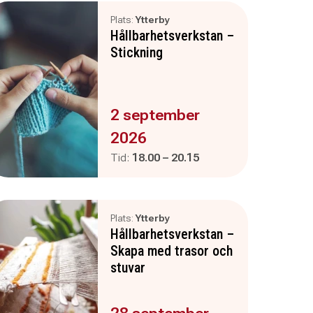
Plats:
Ytterby
Hållbarhetsverkstan –
Stickning
Evenemanget är :
2 september
2026
Pågår mellan
och
Tid:
18.00
–
20.15
Plats:
Ytterby
Hållbarhetsverkstan –
Skapa med trasor och
stuvar
Evenemanget är :