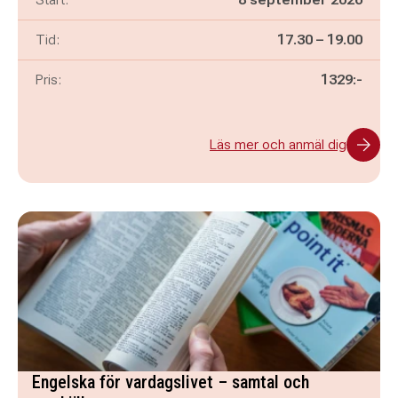
Pågår mellan
och
Tid:
17.30
–
19.00
Pris:
1329:-
Läs mer och anmäl dig
Engelska för vardagslivet – samtal och