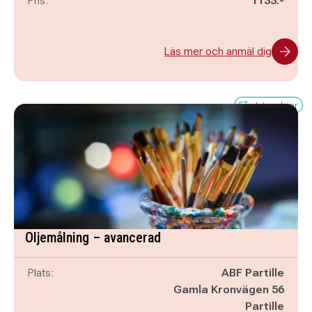
Pris:
1133:-
Läs mer och anmäl dig
Få platser kvar
Oljemålning – avancerad
Plats:
ABF Partille
Gamla Kronvägen 56
Partille