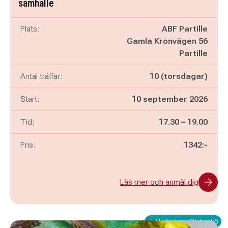
samhälle
Plats:
ABF Partille
Gamla Kronvägen 56
Partille
Antal träffar:
10 (torsdagar)
Start:
10 september 2026
Pågår mellan
och
Tid:
17.30
–
19.00
Pris:
1342:-
Läs mer och anmäl dig
Fullbokad – ställ dig i kö