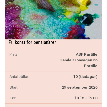
Fri konst för pensionärer
Plats:
ABF Partille
Gamla Kronvägen 56
Partille
Antal träffar:
10 (tisdagar)
Start:
29 september 2026
Pågår mellan
och
Tid:
10.15
–
12.00