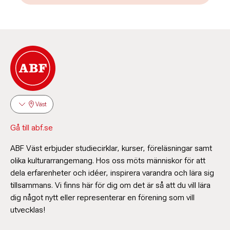
Väst
Gå till abf.se
ABF Väst erbjuder studiecirklar, kurser, föreläsningar samt
olika kulturarrangemang. Hos oss möts människor för att
dela erfarenheter och idéer, inspirera varandra och lära sig
tillsammans. Vi finns här för dig om det är så att du vill lära
Sholeh Maki
dig något nytt eller representerar en förening som vill
Verksamhetsutvecklare
utvecklas!
073-020 40 14
sholeh.maki@abf.se