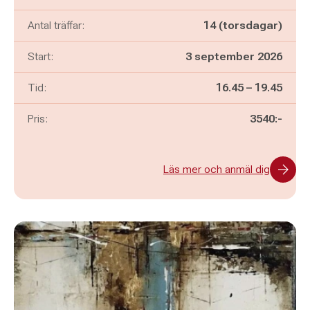
Antal träffar:
14 (torsdagar)
Start:
3 september 2026
Pågår mellan
och
Tid:
16.45
–
19.45
Pris:
3540:-
Läs mer och anmäl dig