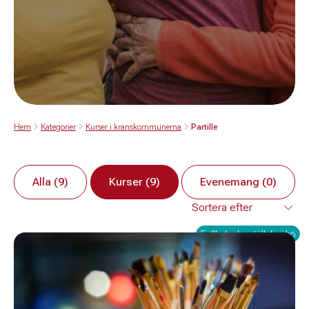
Hem
Kategorier
Kurser i kranskommunerna
Partille
Alla (9)
Kurser (9)
Evenemang (0)
Fullbokad – ställ dig i kö