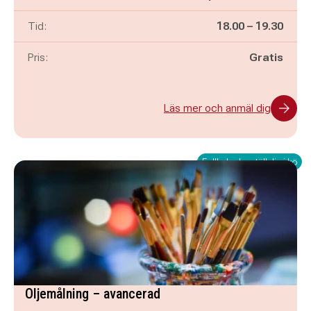
Pågår mellan
och
Tid:
18.00
–
19.30
Pris:
Gratis
Läs mer och anmäl dig
Fullbokad – ställ dig i kö
Oljemålning – avancerad