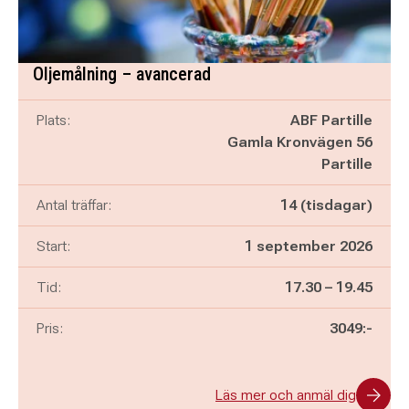
Oljemålning – avancerad
Plats:
ABF Partille
Gamla Kronvägen 56
Partille
Antal träffar:
14 (tisdagar)
Start:
1 september 2026
Pågår mellan
och
Tid:
17.30
–
19.45
Pris:
3049:-
Läs mer och anmäl dig