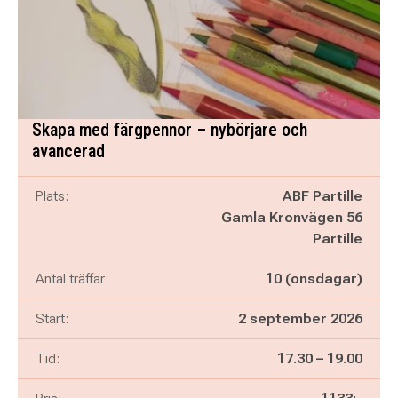
Skapa med färgpennor – nybörjare och
avancerad
Plats:
ABF Partille
Gamla Kronvägen 56
Partille
Antal träffar:
10 (onsdagar)
Start:
2 september 2026
Pågår mellan
och
Tid:
17.30
–
19.00