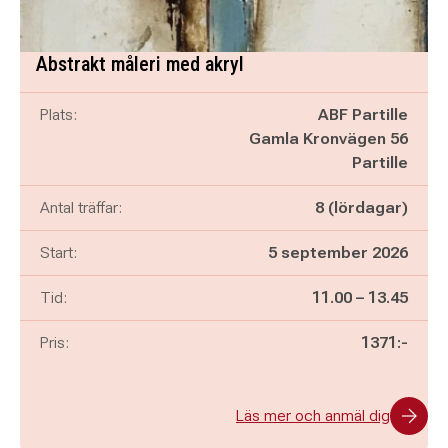
Abstrakt måleri med akryl
Plats:
ABF Partille
Gamla Kronvägen 56
Partille
Antal träffar:
8 (lördagar)
Start:
5 september 2026
Pågår mellan
och
Tid:
11.00
–
13.45
Pris:
1371:-
Läs mer och anmäl dig