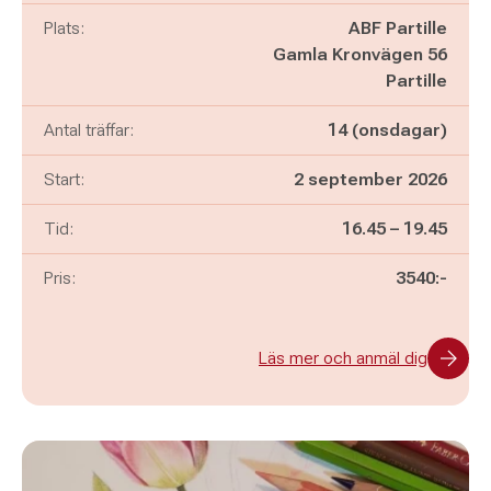
Plats:
ABF Partille
Gamla Kronvägen 56
Partille
Antal träffar:
14 (onsdagar)
Start:
2 september 2026
Pågår mellan
och
Tid:
16.45
–
19.45
Pris:
3540:-
Läs mer och anmäl dig