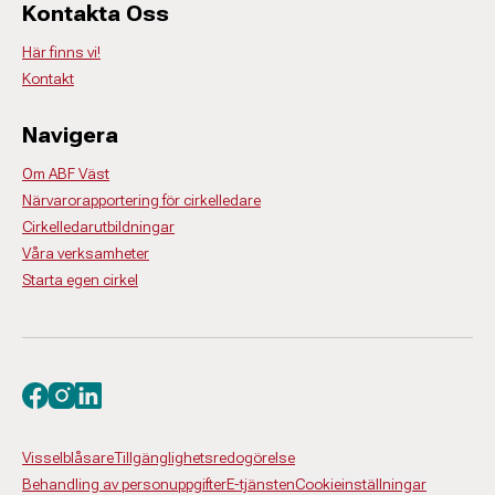
Kontakta Oss
Här finns vi!
Kontakt
Navigera
Om ABF Väst
Närvarorapportering för cirkelledare
Cirkelledarutbildningar
Våra verksamheter
Starta egen cirkel
Besök oss på facebook
Besök oss på instagram
Besök oss på linkedin
Visselblåsare
Tillgänglighetsredogörelse
Behandling av personuppgifter
E-tjänsten
Cookieinställningar