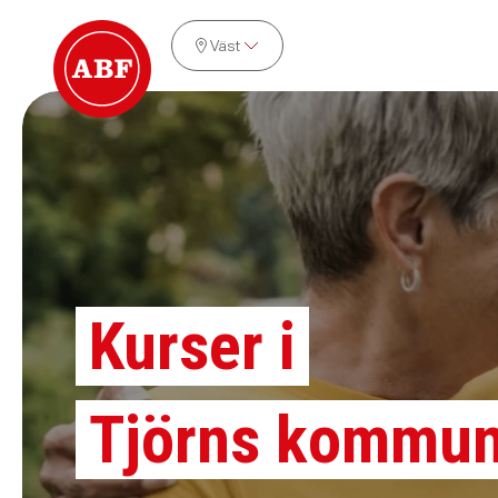
Väst
Kurser i
Tjörns kommu