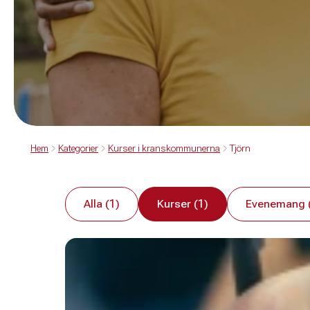
Hem
Kategorier
Kurser i kranskommunerna
Tjörn
Alla (1)
Kurser (1)
Evenemang 