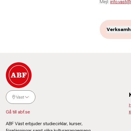
Mejl:
info.vast@
Verksamhe
Väst
H
Jörge
Gå till abf.se
K
Sandg
ABF Väst erbjuder studiecirklar, kurser,
föreläsningar samt olika kulturarrangemang.