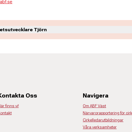
abf.se
tsutvecklare Tjörn
Kontakta Oss
Navigera
är finns vi!
Om ABF Väst
n
ontakt
Närvarorapportering för cir
Cirkelledarutbildningar
ren
Våra verksamheter