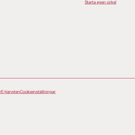
Starta egen cirkel
tvecklare
8 33
ndgren@abf.se
r
E-tjänsten
Cookieinställningar