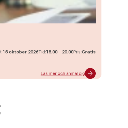
Pågår mellan
och
t:
15 oktober 2026
Tid:
18.00
–
20.00
Pris:
Gratis
Läs mer och anmäl dig
a
!