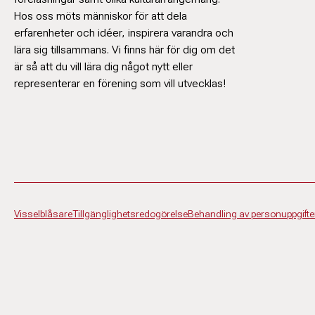
Verksamhetsu
Hos oss möts människor för att dela
070-242 3
erfarenheter och idéer, inspirera varandra och
jorgen.sa
lära sig tillsammans. Vi finns här för dig om det
är så att du vill lära dig något nytt eller
representerar en förening som vill utvecklas!
Visselblåsare
Tillgänglighetsredogörelse
Behandling av personuppgifte