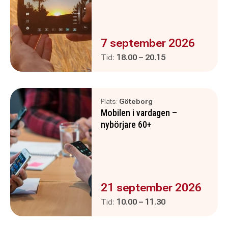
Evenemanget är :
7 september 2026
Pågår mellan
och
Tid:
18.00
–
20.15
Plats:
Göteborg
Mobilen i vardagen –
nybörjare 60+
Evenemanget är :
21 september 2026
Pågår mellan
och
Tid:
10.00
–
11.30