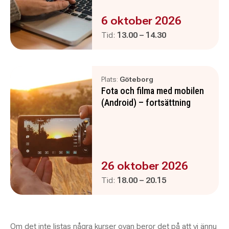
Evenemanget är :
6 oktober 2026
Pågår mellan
och
Tid:
13.00
–
14.30
Plats:
Göteborg
Fota och filma med mobilen
(Android) – fortsättning
Evenemanget är :
26 oktober 2026
Pågår mellan
och
Tid:
18.00
–
20.15
Om det inte listas några kurser ovan beror det på att vi ännu