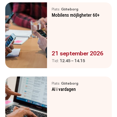
Plats:
Göteborg
Mobilens möjligheter 60+
Evenemanget är :
21 september 2026
Pågår mellan
och
Tid:
12.45
–
14.15
Plats:
Göteborg
AI i vardagen