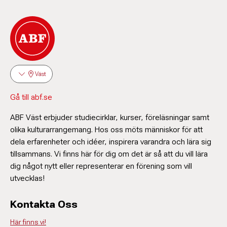
Väst
Gå till abf.se
Åsa Greaker
Enhetsledare
ABF Väst erbjuder studiecirklar, kurser, föreläsningar samt
031-774 31 27
olika kulturarrangemang. Hos oss möts människor för att
asa.greaker@abf.se
dela erfarenheter och idéer, inspirera varandra och lära sig
tillsammans. Vi finns här för dig om det är så att du vill lära
Ewa Berntzon
dig något nytt eller representerar en förening som vill
Kursledare ipad/iphone
utvecklas!
Kontakta Oss
Här finns vi!