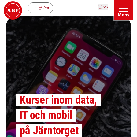
Sök
Väst
Meny
Kurser inom data,
IT och mobil
på Järntorget