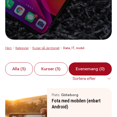
Hem
Kategorier
Kurser på Järntorget
Data, IT, mobil
Alla (5)
Kurser (5)
Evenemang (0)
Plats:
Göteborg
Fota med mobilen (enbart
Android)