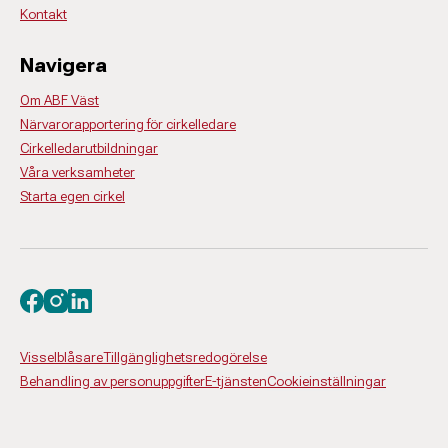
Kontakt
Navigera
Om ABF Väst
Närvarorapportering för cirkelledare
Cirkelledarutbildningar
Våra verksamheter
Starta egen cirkel
Viola Pettersson
Verksamhetssamordnare
031-774 31 22
Yarko Rhea Salazar
viola.pettersson@abf.se
Besök oss på facebook
Besök oss på instagram
Besök oss på linkedin
Kursledare filma/fota med mobilen
Visselblåsare
Tillgänglighetsredogörelse
Behandling av personuppgifter
E-tjänsten
Cookieinställningar