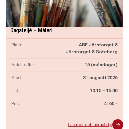
Dagateljé – Måleri
Plats:
ABF Järntorget 8
Järntorget 8 Göteborg
Antal träffar:
15 (måndagar)
Start:
31 augusti 2026
Pågår mellan
och
Tid:
10.15
–
15.00
Pris:
4160:-
Läs mer och anmäl dig