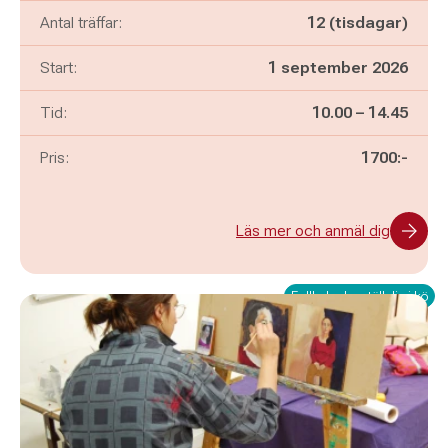
Antal träffar:
12 (tisdagar)
Start:
1 september 2026
Pågår mellan
och
Tid:
10.00
–
14.45
Pris:
1700:-
Läs mer och anmäl dig
Fullbokad – ställ dig i kö