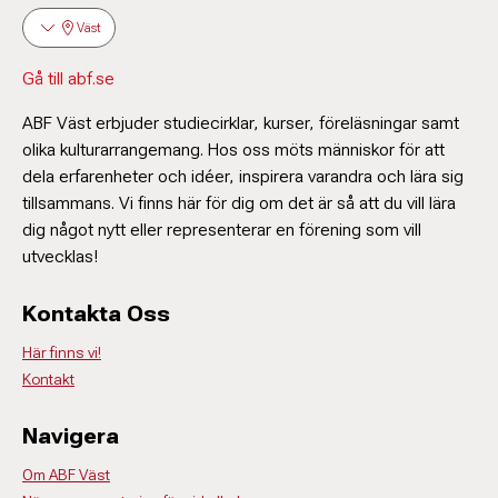
Väst
Gå till abf.se
Åsa Greaker
Enhetsledare
ABF Väst erbjuder studiecirklar, kurser, föreläsningar samt
031-774 31 27
olika kulturarrangemang. Hos oss möts människor för att
asa.greaker@abf.se
dela erfarenheter och idéer, inspirera varandra och lära sig
tillsammans. Vi finns här för dig om det är så att du vill lära
Alexandra Walsh
dig något nytt eller representerar en förening som vill
Kursledare konst
utvecklas!
Kontakta Oss
Här finns vi!
Kontakt
Navigera
Om ABF Väst