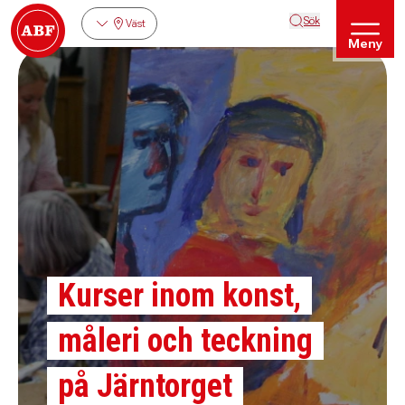
Sök
Väst
Meny
Kurser inom konst,
måleri och teckning
på Järntorget