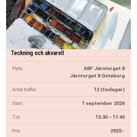
Teckning och akvarell
Plats:
ABF Järntorget 8
Järntorget 8 Göteborg
Antal träffar:
12 (tisdagar)
Start:
1 september 2026
Pågår mellan
och
Tid:
15.30
–
17.45
Pris:
2925:-