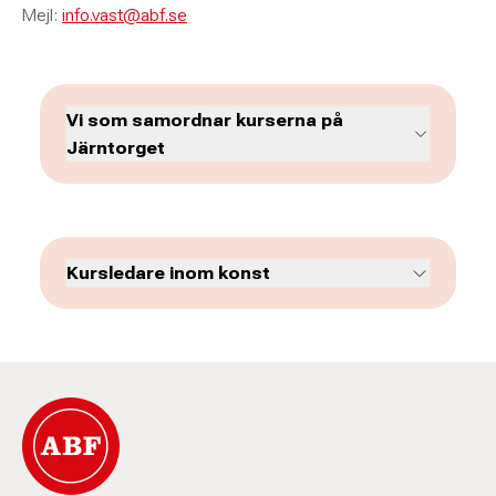
Mejl:
info.vast@abf.se
Vi som samordnar kurserna på
Järntorget
Kursledare inom konst