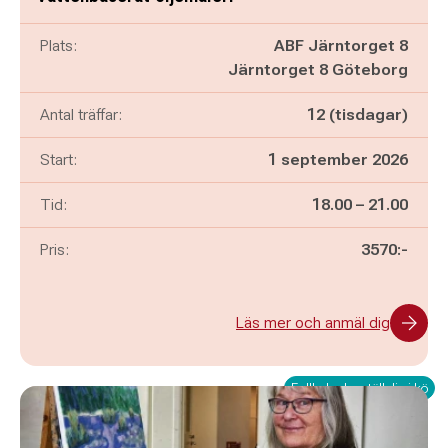
Plats:
ABF Järntorget 8
Järntorget 8 Göteborg
Antal träffar:
12 (tisdagar)
Start:
1 september 2026
Pågår mellan
och
Tid:
18.00
–
21.00
Pris:
3570:-
Läs mer och anmäl dig
Fullbokad – ställ dig i kö