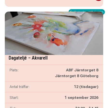
Fullbokad – ställ dig i kö
Dagateljé – Akvarell
Plats:
ABF Järntorget 8
Järntorget 8 Göteborg
Antal träffar:
12 (tisdagar)
Start:
1 september 2026