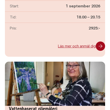
Start:
1 september 2026
Pågår mellan
och
Tid:
18.00
–
20.15
Pris:
2925:-
Läs mer och anmäl dig
Vattenbaserat oljemåleri