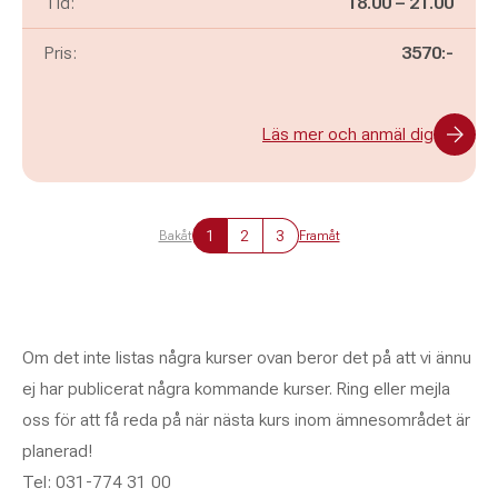
Pågår mellan
och
Tid:
18.00
–
21.00
Pris:
3570:-
Läs mer och anmäl dig
1
2
3
Bakåt
Framåt
Om det inte listas några kurser ovan beror det på att vi ännu
ej har publicerat några kommande kurser. Ring eller mejla
oss för att få reda på när nästa kurs inom ämnesområdet är
planerad!
Tel: 031-774 31 00