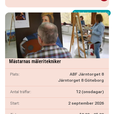
Fullbokad – ställ dig i kö
Mästarnas måleritekniker
Plats:
ABF Järntorget 8
Järntorget 8 Göteborg
Antal träffar:
12 (onsdagar)
Start:
2 september 2026