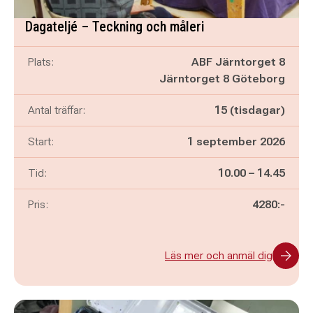
Dagateljé – Teckning och måleri
Plats:
ABF Järntorget 8
Järntorget 8 Göteborg
Antal träffar:
15 (tisdagar)
Start:
1 september 2026
Pågår mellan
och
Tid:
10.00
–
14.45
Pris:
4280:-
Läs mer och anmäl dig