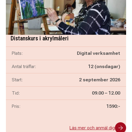
Distanskurs i akrylmåleri
Plats:
Digital verksamhet
Antal träffar:
12 (onsdagar)
Start:
2 september 2026
Pågår mellan
och
Tid:
09.00
–
12.00
Pris:
1590:-
Läs mer och anmäl dig