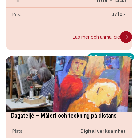
Pågår mellan
och
Tid:
10.00
–
14.45
Pris:
3710:-
Läs mer och anmäl dig
Fullbokad – ställ dig i kö
Dagateljé – Måleri och teckning på distans
Plats:
Digital verksamhet