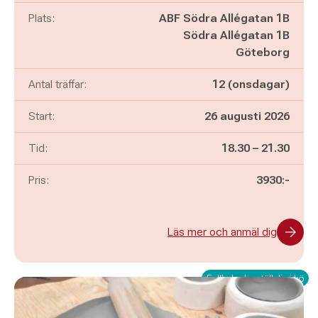
Plats:
ABF Södra Allégatan 1B
Södra Allégatan 1B
Göteborg
Antal träffar:
12 (onsdagar)
Start:
26 augusti 2026
Pågår mellan
och
Tid:
18.30
–
21.30
Pris:
3930:-
Läs mer och anmäl dig
Fullbokad – ställ dig i kö