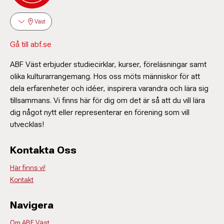
Kursledare textilt hantverk
Väst
Gå till abf.se
Amel Karlsson
Kursledare keramik
ABF Väst erbjuder studiecirklar, kurser, föreläsningar samt
olika kulturarrangemang. Hos oss möts människor för att
dela erfarenheter och idéer, inspirera varandra och lära sig
tillsammans. Vi finns här för dig om det är så att du vill lära
Alexandra Walsh
dig något nytt eller representerar en förening som vill
Kursledare konst
utvecklas!
Kontakta Oss
Viola Pettersson
Här finns vi!
Kontakt
Verksamhetssamordnare
031-774 31 22
Samira Khoshbakht Bahremany
viola.pettersson@abf.se
Navigera
Kursledare hantverk/konst
Om ABF Väst