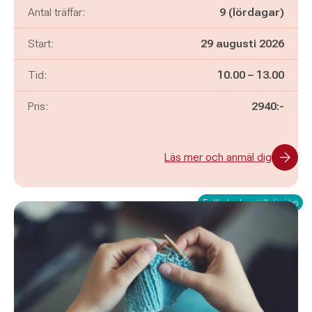
Antal träffar:
9 (lördagar)
Start:
29 augusti 2026
Pågår mellan
och
Tid:
10.00
–
13.00
Pris:
2940:-
Läs mer och anmäl dig
Fullbokad – ställ dig i kö