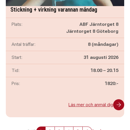
Stickning + virkning varannan måndag
Plats:
ABF Järntorget 8
Järntorget 8 Göteborg
Antal träffar:
8 (måndagar)
Start:
31 augusti 2026
Pågår mellan
och
Tid:
18.00
–
20.15
Pris:
1820:-
Läs mer och anmäl dig