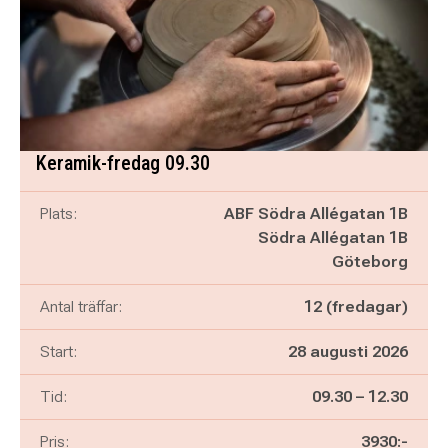
Keramik-fredag 09.30
Plats:
ABF Södra Allégatan 1B
Södra Allégatan 1B
Göteborg
Antal träffar:
12 (fredagar)
Start:
28 augusti 2026
Pågår mellan
och
Tid:
09.30
–
12.30
Pris:
3930:-