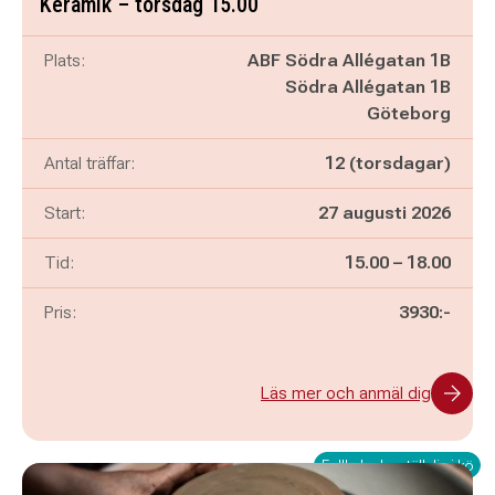
Keramik – torsdag 15.00
Plats:
ABF Södra Allégatan 1B
Södra Allégatan 1B
Göteborg
Antal träffar:
12 (torsdagar)
Start:
27 augusti 2026
Pågår mellan
och
Tid:
15.00
–
18.00
Pris:
3930:-
Läs mer och anmäl dig
Fullbokad – ställ dig i kö