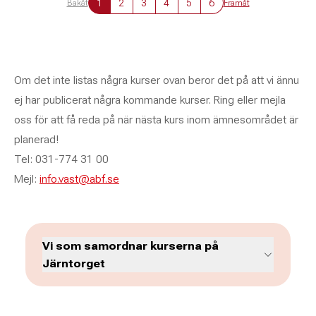
1
2
3
4
5
6
Bakåt
Framåt
Om det inte listas några kurser ovan beror det på att vi ännu
ej har publicerat några kommande kurser. Ring eller mejla
oss för att få reda på när nästa kurs inom ämnesområdet är
planerad!
Tel: 031-774 31 00
Mejl:
info.vast@abf.se
Vi som samordnar kurserna på
Järntorget