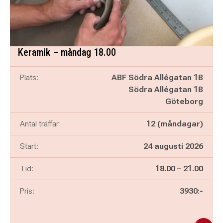
Keramik – måndag 18.00
Plats:
ABF Södra Allégatan 1B
Södra Allégatan 1B
Göteborg
Antal träffar:
12 (måndagar)
Start:
24 augusti 2026
Pågår mellan
och
Tid:
18.00
–
21.00
Pris:
3930:-