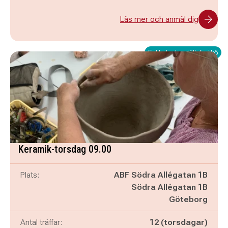
Läs mer och anmäl dig
Fullbokad – ställ dig i kö
Keramik-torsdag 09.00
Plats:
ABF Södra Allégatan 1B
Södra Allégatan 1B
Göteborg
Antal träffar:
12 (torsdagar)