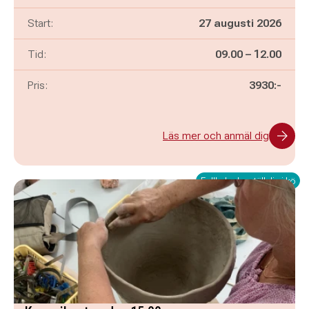
Start:
27 augusti 2026
Pågår mellan
och
Tid:
09.00
–
12.00
Pris:
3930:-
Läs mer och anmäl dig
Fullbokad – ställ dig i kö