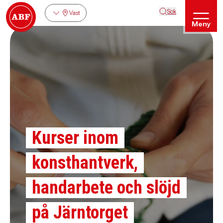
Sök
Väst
Meny
Kurser inom
konsthantverk,
handarbete och slöjd
på Järntorget