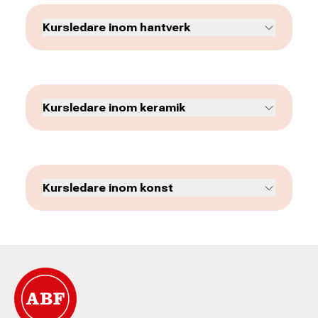
Kursledare inom hantverk
Kursledare inom keramik
Kursledare inom konst
Åsa Greaker
Enhetsledare
031-774 31 27
asa.greaker@abf.se
Aladdin Mofakheri