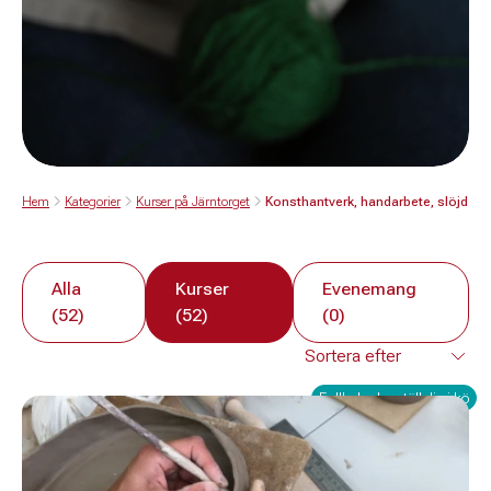
Hem
Kategorier
Kurser på Järntorget
Konsthantverk, handarbete, slöjd
Alla
Kurser
Evenemang
(52)
(52)
(0)
Fullbokad – ställ dig i kö