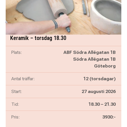
Keramik – torsdag 18.30
Plats:
ABF Södra Allégatan 1B
Södra Allégatan 1B
Göteborg
Antal träffar:
12 (torsdagar)
Start:
27 augusti 2026
Pågår mellan
och
Tid:
18.30
–
21.30
Pris:
3930:-