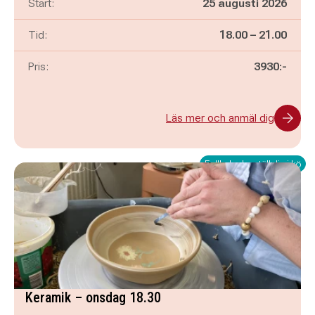
Start:
25 augusti 2026
Pågår mellan
och
Tid:
18.00
–
21.00
Pris:
3930:-
Läs mer och anmäl dig
Fullbokad – ställ dig i kö
Keramik – onsdag 18.30