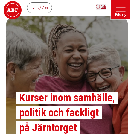
Sök
Väst
Meny
Kurser inom samhälle,
politik och fackligt
på Järntorget