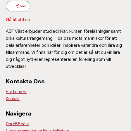
Väst
Gå till abf.se
ABF Väst erbjuder studiecirklar, kurser, föreläsningar samt
olika kulturarrangemang. Hos oss möts människor för att
dela erfarenheter och idéer, inspirera varandra och lära sig
tillsammans. Vi finns här för dig om det är så att du vill lära
Åsa Greaker
dig något nytt eller representerar en förening som vill
Enhetsledare
utvecklas!
031-774 31 27
asa.greaker@abf.se
Kontakta Oss
Här finns vi!
Kontakt
Navigera
Om ABF Väst
Närvarorapportering för cirkelledare