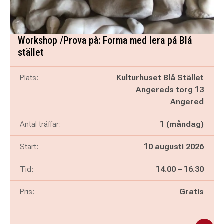
Workshop /Prova på: Forma med lera på Blå
stället
Plats:
Kulturhuset Blå Stället
Angereds torg 13
Angered
Antal träffar:
1 (måndag)
Start:
10 augusti 2026
Pågår mellan
och
Tid:
14.00
–
16.30
Pris:
Gratis