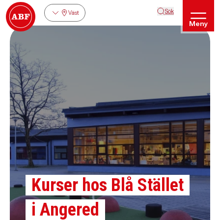
Sök
Väst
Meny
Kurser hos Blå Stället
i Angered