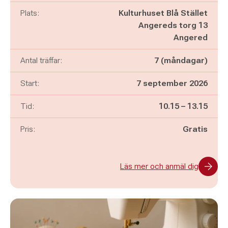
Plats:
Kulturhuset Blå Stället
Angereds torg 13
Angered
Antal träffar:
7 (måndagar)
Start:
7 september 2026
Pågår mellan
och
Tid:
10.15
–
13.15
Pris:
Gratis
Läs mer och anmäl dig