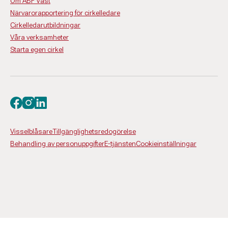
Om ABF Väst
Närvarorapportering för cirkelledare
Cirkelledarutbildningar
Våra verksamheter
Starta egen cirkel
Besök oss på facebook
Besök oss på instagram
Besök oss på linkedin
Visselblåsare
Tillgänglighetsredogörelse
Behandling av personuppgifter
E-tjänsten
Cookieinställningar