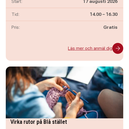
Start:
17 augusti 2026
Pågår mellan
och
Tid:
14.00
–
16.30
Pris:
Gratis
Läs mer och anmäl dig
Virka rutor på Blå stället