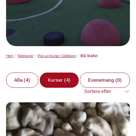
Hem
Kategorier
Pop up-kurser i Göteborg
Blå Stället
Alla (4)
Kurser (4)
Evenemang (0)