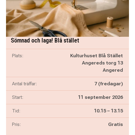
Sömnad och laga! Blå stället
Plats:
Kulturhuset Blå Stället
Angereds torg 13
Angered
Antal träffar:
7 (fredagar)
Start:
11 september 2026
Pågår mellan
och
Tid:
10.15
–
13.15
Pris:
Gratis