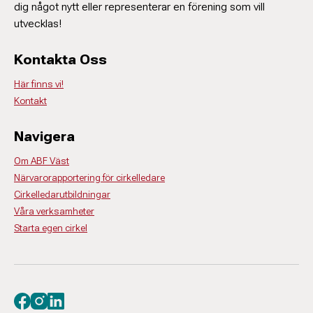
dig något nytt eller representerar en förening som vill
utvecklas!
Kontakta Oss
Här finns vi!
Kontakt
Navigera
Om ABF Väst
Närvarorapportering för cirkelledare
Cirkelledarutbildningar
Våra verksamheter
Starta egen cirkel
Besök oss på facebook
Besök oss på instagram
Besök oss på linkedin