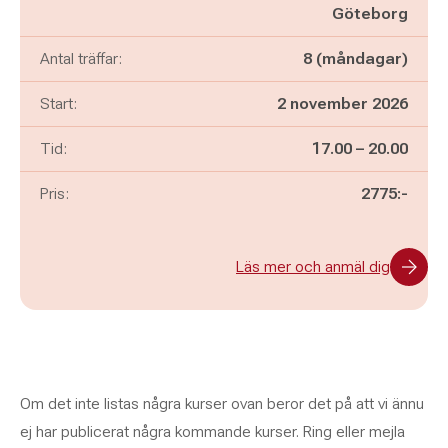
Göteborg
Antal träffar:
8 (måndagar)
Start:
2 november 2026
Pågår mellan
och
Tid:
17.00
–
20.00
Pris:
2775:-
Läs mer och anmäl dig
Om det inte listas några kurser ovan beror det på att vi ännu
ej har publicerat några kommande kurser. Ring eller mejla