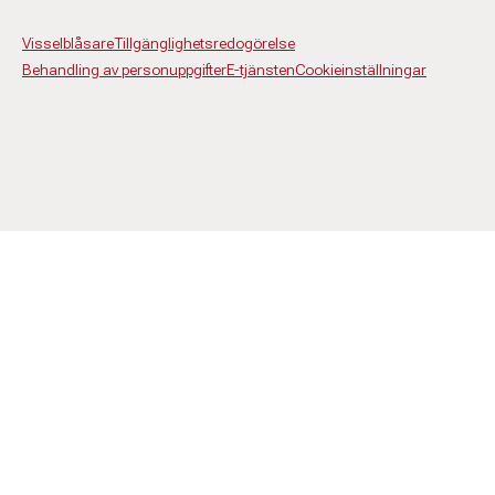
Visselblåsare
Tillgänglighetsredogörelse
Behandling av personuppgifter
E-tjänsten
Cookieinställningar