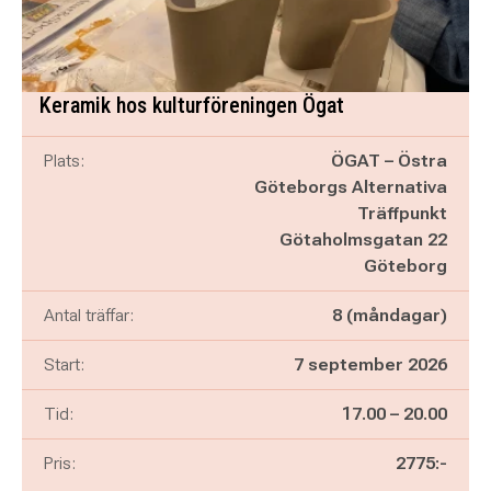
Keramik hos kulturföreningen Ögat
Plats:
ÖGAT – Östra
Göteborgs Alternativa
Träffpunkt
Götaholmsgatan 22
Göteborg
Antal träffar:
8 (måndagar)
Start:
7 september 2026
Pågår mellan
och
Tid:
17.00
–
20.00
Pris:
2775:-