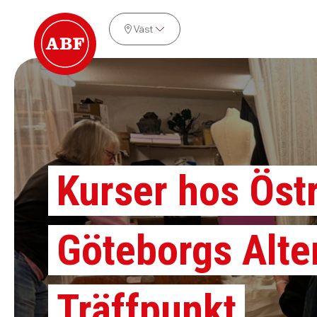
Väst
Kurser hos Öst
Göteborgs Alte
Träffpunkt