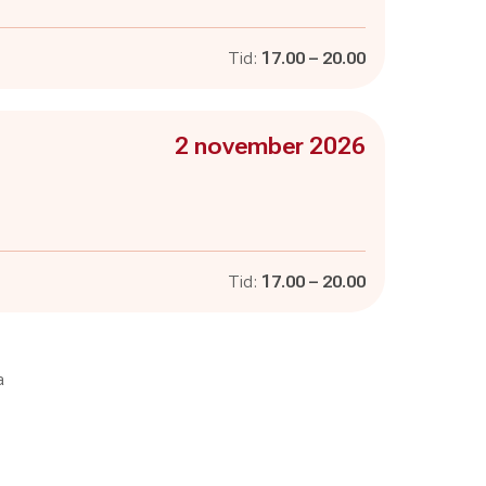
Pågår mellan
och
Tid:
17.00
–
20.00
Evenemanget är :
2 november 2026
Pågår mellan
och
Tid:
17.00
–
20.00
a