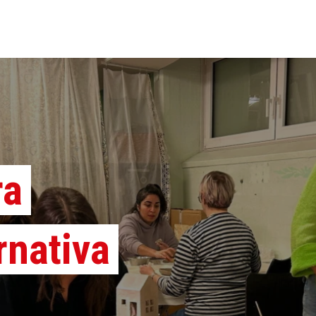
ra
rnativa