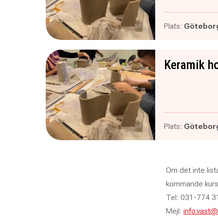
Plats:
Götebor
Keramik ho
Plats:
Götebor
Om det inte list
kommande kurser
Tel: 031-774 3
Mejl:
info.vast@