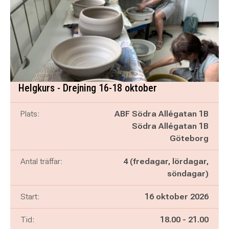
Helgkurs - Drejning 16-18 oktober
Plats:
ABF Södra Allégatan 1B
Södra Allégatan 1B
Göteborg
Antal träffar:
4 (fredagar, lördagar,
söndagar)
Start:
16 oktober 2026
Pågår mellan
och
Tid:
18.00
-
21.00