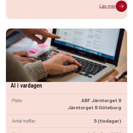
Läs mer
AI i vardagen
Plats:
ABF Järntorget 8
Järntorget 8 Göteborg
Antal träffar:
5 (tisdagar)