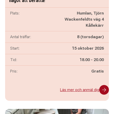
något att berätta!
Plats:
Humlan, Tjörn
Wackenfeldts väg 4
Kållekärr
Antal träffar:
8 (torsdagar)
Start:
15 oktober 2026
Pågår mellan
och
Tid:
18.00
-
20.00
Pris:
Gratis
Läs mer och anmäl dig