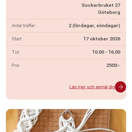
Sockerbruket 27
Göteborg
Antal träffar:
2 (lördagar, söndagar)
Start:
17 oktober 2026
Pågår mellan
och
Tid:
10.00
-
16.00
Pris:
2500:-
Läs mer och anmäl dig