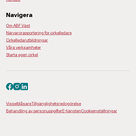
Navigera
Om ABF Väst
Närvarorapportering för cirkelledare
Cirkelledarutbildningar
Våra verksamheter
Starta egen cirkel
Besök oss på facebook
Besök oss på instagram
Besök oss på linkedin
Visselblåsare
Tillgänglighetsredogörelse
Behandling av personuppgifter
E-tjänsten
Cookieinställningar