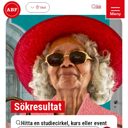
Sök
Väst
Meny
Sökresultat
Hitta en studiecirkel, kurs eller event