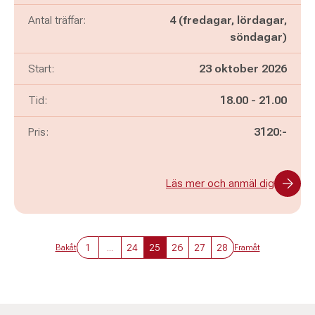
Antal träffar:
4 (fredagar, lördagar,
söndagar)
Start:
23 oktober 2026
Pågår mellan
och
Tid:
18.00
-
21.00
Pris:
3120:-
Läs mer och anmäl dig
1
...
24
25
26
27
28
Bakåt
Framåt