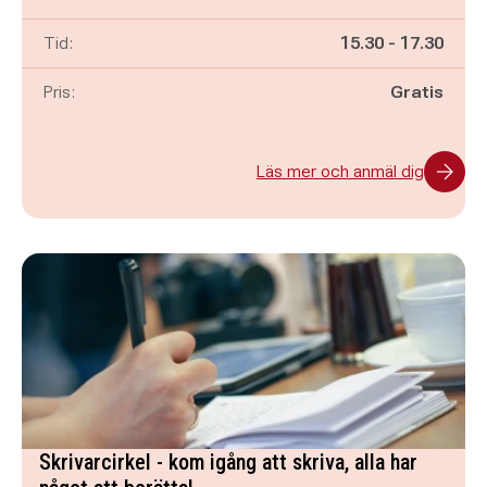
Pågår mellan
och
Tid:
15.30
-
17.30
Pris:
Gratis
Läs mer och anmäl dig
Skrivarcirkel - kom igång att skriva, alla har