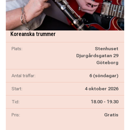
Koreanska trummer
Plats:
Stenhuset
Djurgårdsgatan 29
Göteborg
Antal träffar:
6 (söndagar)
Start:
4 oktober 2026
Pågår mellan
och
Tid:
18.00
-
19.30
Pris:
Gratis