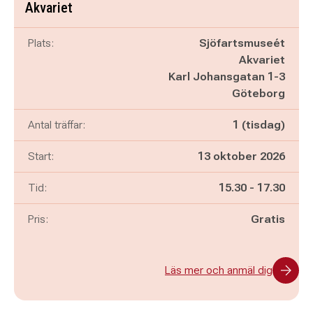
Akvariet
Plats:
Sjöfartsmuseét
Akvariet
Karl Johansgatan 1-3
Göteborg
Antal träffar:
1 (tisdag)
Start:
13 oktober 2026
Pågår mellan
och
Tid:
15.30
-
17.30
Pris:
Gratis
Läs mer och anmäl dig