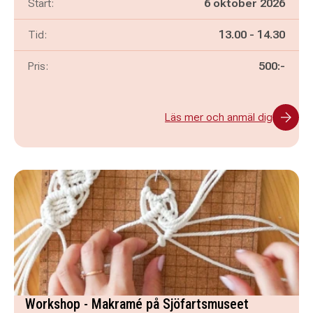
Start:
6 oktober 2026
Pågår mellan
och
Tid:
13.00
-
14.30
Pris:
500:-
Läs mer och anmäl dig
Workshop - Makramé på Sjöfartsmuseet