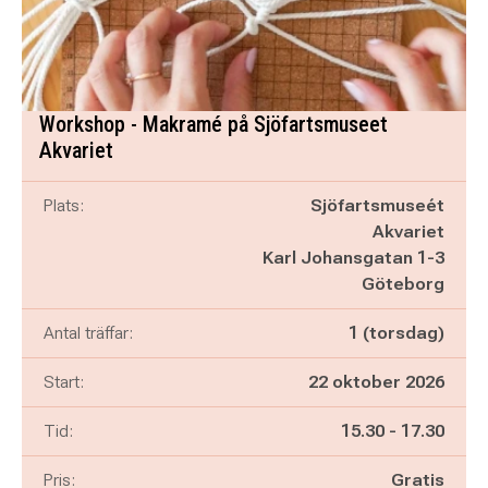
Workshop - Makramé på Sjöfartsmuseet
Akvariet
Plats:
Sjöfartsmuseét
Akvariet
Karl Johansgatan 1-3
Göteborg
Antal träffar:
1 (torsdag)
Start:
22 oktober 2026
Pågår mellan
och
Tid:
15.30
-
17.30
Pris:
Gratis