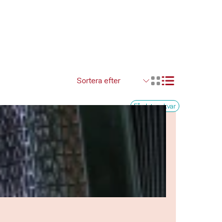
Visa resultaten so
Visa resultaten i ett r
Få platser kvar