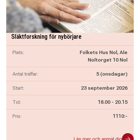
Släktforskning för nybörjare
Plats:
Folkets Hus Nol, Ale
Noltorget 10 Nol
Antal träffar:
5 (onsdagar)
Start:
23 september 2026
Pågår mellan
och
Tid:
18.00
-
20.15
Pris:
1110:-
Läs mer och anmäl dig