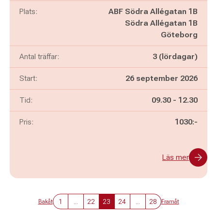
Plats:
ABF Södra Allégatan 1B
Södra Allégatan 1B
Göteborg
Antal träffar:
3 (lördagar)
Start:
26 september 2026
Pågår mellan
och
Tid:
09.30
-
12.30
Pris:
1030:-
Läs mer
1
...
22
23
24
...
28
Bakåt
Framåt