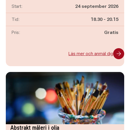
Start:
24 september 2026
Pågår mellan
och
Tid:
18.30
-
20.15
Pris:
Gratis
Läs mer och anmäl dig
Abstrakt måleri i olja