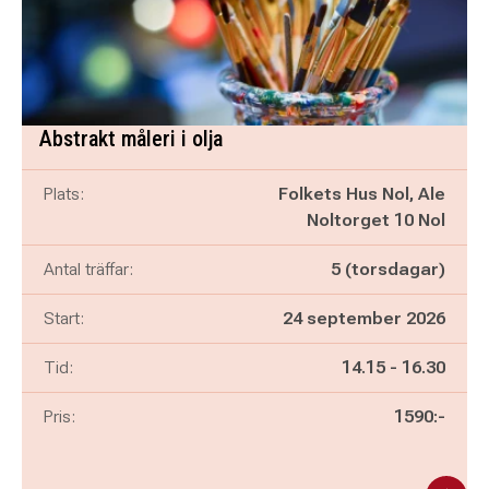
Abstrakt måleri i olja
Plats:
Folkets Hus Nol, Ale
Noltorget 10 Nol
Antal träffar:
5 (torsdagar)
Start:
24 september 2026
Pågår mellan
och
Tid:
14.15
-
16.30
Pris:
1590:-