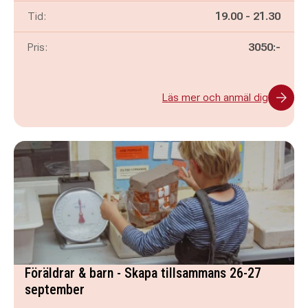
Pågår mellan
och
Tid:
19.00
-
21.30
Pris:
3050:-
Läs mer och anmäl dig
Föräldrar & barn - Skapa tillsammans 26-27
september