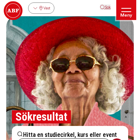
Sök
Väst
Meny
Sökresultat
Hitta en studiecirkel, kurs eller event