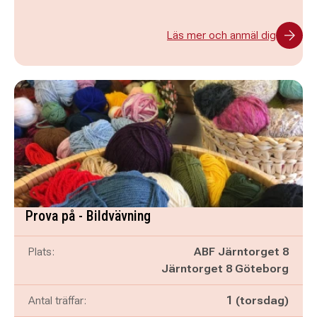
Läs mer och anmäl dig
Prova på - Bildvävning
Plats:
ABF Järntorget 8
Järntorget 8 Göteborg
Antal träffar:
1 (torsdag)