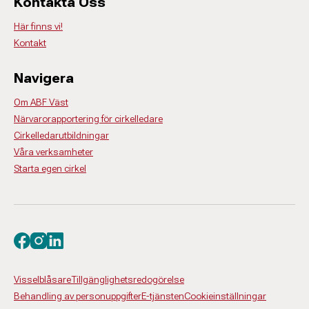
Kontakta Oss
Här finns vi!
Kontakt
Navigera
Om ABF Väst
Närvarorapportering för cirkelledare
Cirkelledarutbildningar
Våra verksamheter
Starta egen cirkel
Besök oss på facebook
Besök oss på instagram
Besök oss på linkedin
Visselblåsare
Tillgänglighetsredogörelse
Behandling av personuppgifter
E-tjänsten
Cookieinställningar