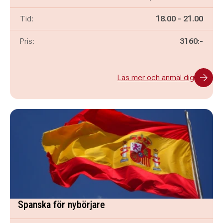
Pågår mellan
och
Tid:
18.00
-
21.00
Pris:
3160:-
Läs mer och anmäl dig
Spanska för nybörjare