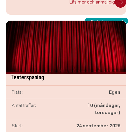
Läs mer och anmäl dig
Fullbokad - ställ dig i kö
Teaterspaning
Plats:
Egen
Antal träffar:
10 (måndagar,
torsdagar)
Start:
24 september 2026