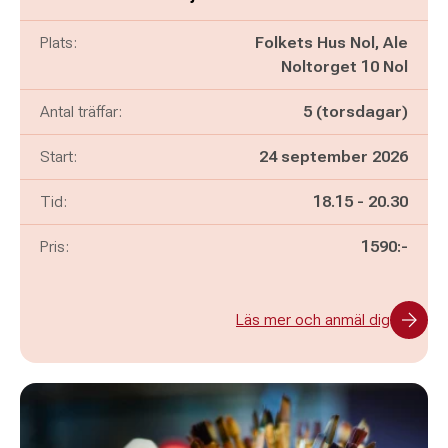
Plats:
Folkets Hus Nol, Ale
Noltorget 10 Nol
Antal träffar:
5 (torsdagar)
Start:
24 september 2026
Pågår mellan
och
Tid:
18.15
-
20.30
Pris:
1590:-
Läs mer och anmäl dig