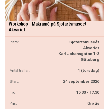
Workshop - Makramé på Sjöfartsmuseet
Akvariet
Plats:
Sjöfartsmuseét
Akvariet
Karl Johansgatan 1-3
Göteborg
Antal träffar:
1 (torsdag)
Start:
24 september 2026
Pågår mellan
och
Tid:
15.30
-
17.30
Pris:
Gratis