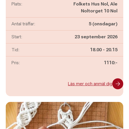
Plats:
Folkets Hus Nol, Ale
Noltorget 10 Nol
Antal träffar:
5 (onsdagar)
Start:
23 september 2026
Pågår mellan
och
Tid:
18.00
-
20.15
Pris:
1110:-
Läs mer och anmäl dig