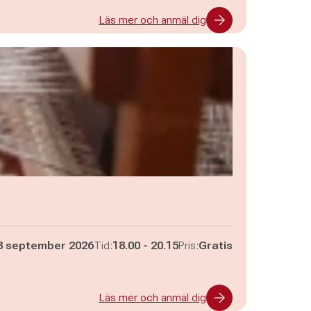
Läs mer och anmäl dig
Pågår mellan
och
8 september 2026
Tid:
18.00
-
20.15
Pris:
Gratis
Läs mer och anmäl dig