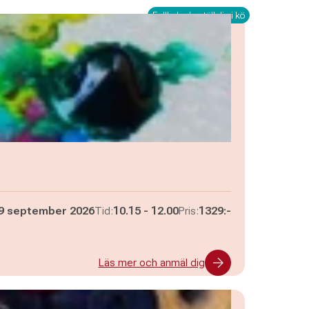
Fullbokad - ställ dig i kö
Pågår mellan
och
9 september 2026
Tid:
10.15
-
12.00
Pris:
1329:-
Läs mer och anmäl dig