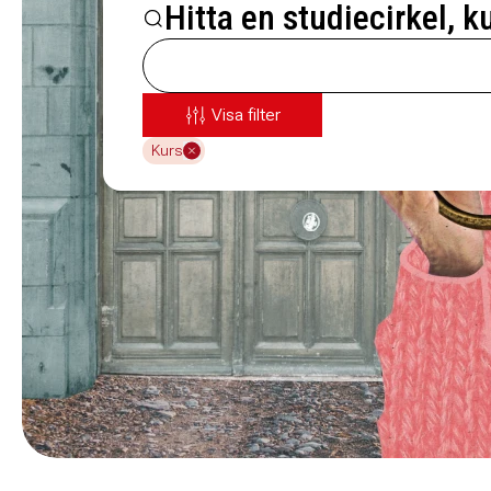
Hitta en studiecirkel, k
Visa filter
Kurs