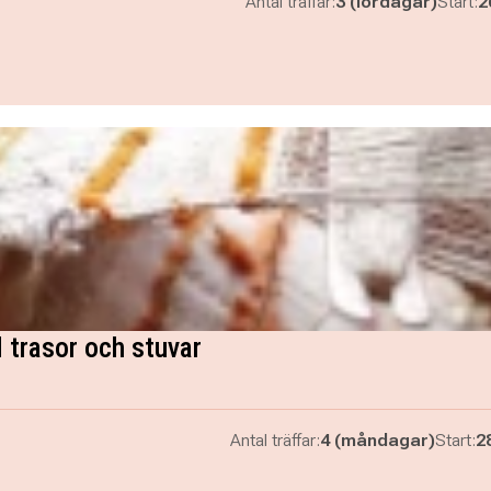
Antal träffar:
3 (lördagar)
Start:
2
 trasor och stuvar
Antal träffar:
4 (måndagar)
Start:
2