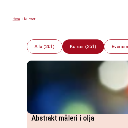
Hem
Kurser
Alla (261)
Kurser (251)
Evenem
Abstrakt måleri i olja