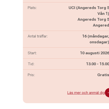
Plats:
UCI (Angereds Torg 
Vån 1
Angereds Torg 
Angere
Antal träffar:
16 (måndagar
onsdagar
Start:
10 augusti 202
Pågår mella
och
Tid:
13.00
-
15.0
Pris:
Grati
Läs mer och anmäl dig