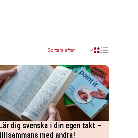
Visa resultaten so
Visa resultaten i ett r
Lär dig svenska i din egen takt –
tillsammans med andra!