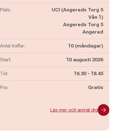
Plats:
UCI (Angereds Torg 5
Vån 1)
Angereds Torg 5
Angered
Antal träffar:
10 (måndagar)
Start:
10 augusti 2026
Pågår mellan
och
Tid:
16.30
-
18.45
Pris:
Gratis
Läs mer och anmäl dig