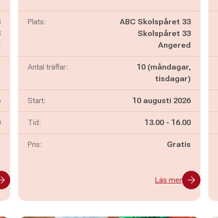
3
Plats:
ABC Skolspåret 33
3
Skolspåret 33
d
Angered
,
Antal träffar:
10 (måndagar,
)
tisdagar)
6
Start:
10 augusti 2026
n
Pågår mellan
och
0
Tid:
13.00
-
16.00
s
Pris:
Gratis
Läs mer