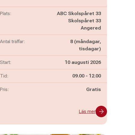
Plats:
ABC Skolspåret 33
Skolspåret 33
Angered
Antal träffar:
8 (måndagar,
tisdagar)
Start:
10 augusti 2026
Pågår mellan
och
Tid:
09.00
-
12.00
Pris:
Gratis
Läs mer