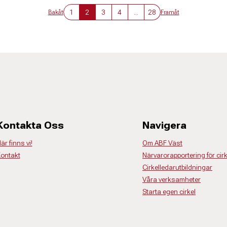
1
2
3
4
...
28
Bakåt
Framåt
Kontakta Oss
Navigera
är finns vi!
Om ABF Väst
ontakt
Närvarorapportering för cir
Cirkelledarutbildningar
Våra verksamheter
Starta egen cirkel