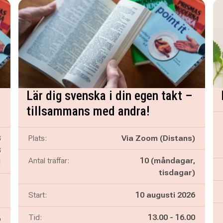
Lär dig svenska i din egen takt –
tillsammans med andra!
3
Plats:
Via Zoom (Distans)
3
Antal träffar:
10 (måndagar,
d
tisdagar)
,
Start:
10 augusti 2026
)
Pågår mellan
och
Tid:
13.00
-
16.00
6