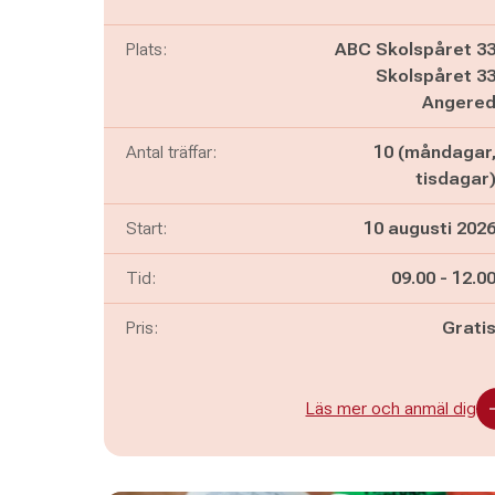
Plats:
ABC Skolspåret 3
Skolspåret 3
Angere
Antal träffar:
10 (måndagar
tisdagar
Start:
10 augusti 202
Pågår mella
och
Tid:
09.00
-
12.0
Pris:
Grati
Läs mer och anmäl dig