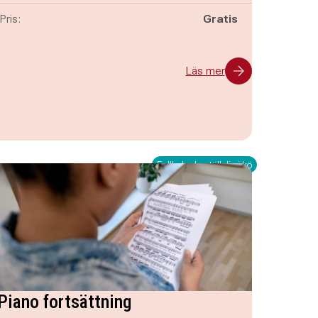
Pris:
Gratis
Läs mer
Fullbokad - ställ dig i kö
Piano fortsättning