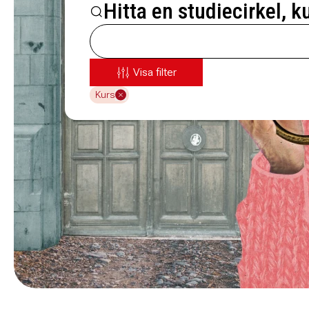
Hitta en studiecirkel, k
Visa filter
Kurs