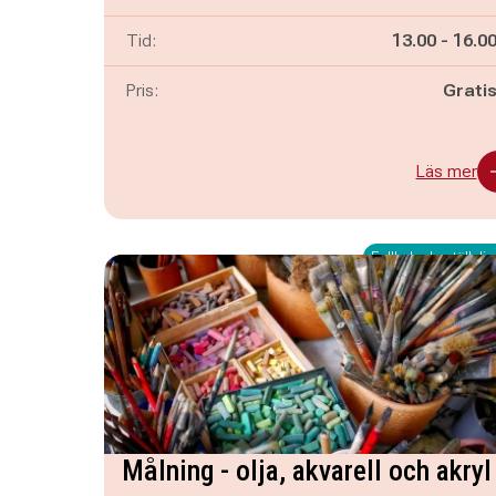
Pågår mella
och
Tid:
13.00
-
16.0
Pris:
Grati
Läs mer
Fullbokad - ställ dig 
Målning - olja, akvarell och akryl