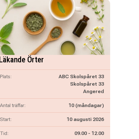
Läkande Örter
Plats:
ABC Skolspåret 33
Skolspåret 33
Angered
Antal träffar:
10 (måndagar)
Start:
10 augusti 2026
Pågår mellan
och
Tid:
09.00
-
12.00