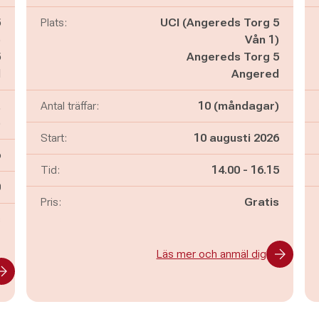
5
Plats:
UCI (Angereds Torg 5
)
Vån 1)
5
Angereds Torg 5
d
Angered
,
Antal träffar:
10 (måndagar)
)
Start:
10 augusti 2026
6
Pågår mellan
och
Tid:
14.00
-
16.15
n
0
Pris:
Gratis
s
Läs mer och anmäl dig