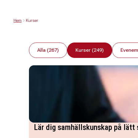
Hem
Kurser
Alla (267)
Kurser (249)
Evenem
Lär dig samhällskunskap på lätt