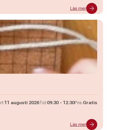
Läs mer
Pågår mellan
och
rt:
11 augusti 2026
Tid:
09.30
-
12.30
Pris:
Gratis
Läs mer