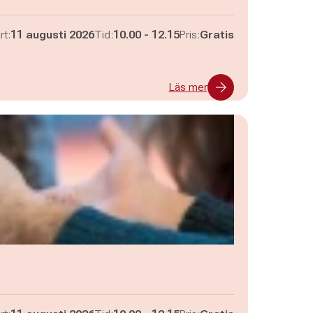
Pågår mellan
och
rt:
11 augusti 2026
Tid:
10.00
-
12.15
Pris:
Gratis
Läs mer