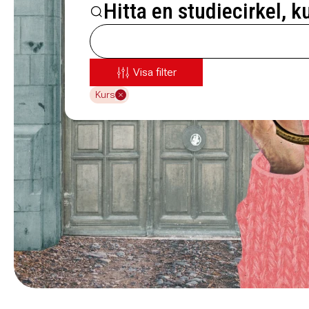
Hitta en studiecirkel, k
Visa filter
Kurs