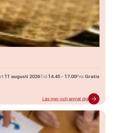
Pågår mellan
och
rt:
11 augusti 2026
Tid:
14.45
-
17.00
Pris:
Gratis
Läs mer och anmäl dig