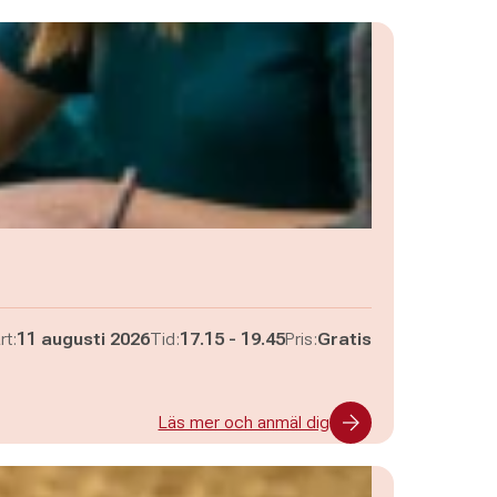
Pågår mellan
och
rt:
11 augusti 2026
Tid:
17.15
-
19.45
Pris:
Gratis
Läs mer och anmäl dig