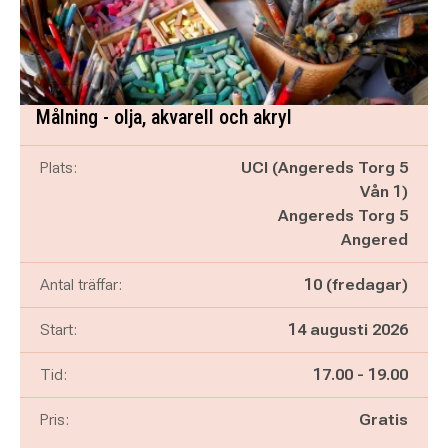
Målning - olja, akvarell och akryl
Plats:
UCI (Angereds Torg 5
Vån 1)
Angereds Torg 5
Angered
Antal träffar:
10 (fredagar)
Start:
14 augusti 2026
Pågår mellan
och
Tid:
17.00
-
19.00
Pris:
Gratis