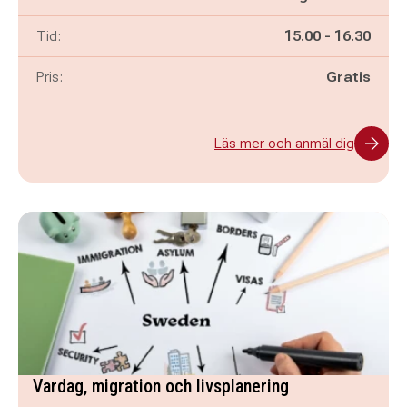
Pågår mellan
och
Tid:
15.00
-
16.30
Pris:
Gratis
Läs mer och anmäl dig
Vardag, migration och livsplanering