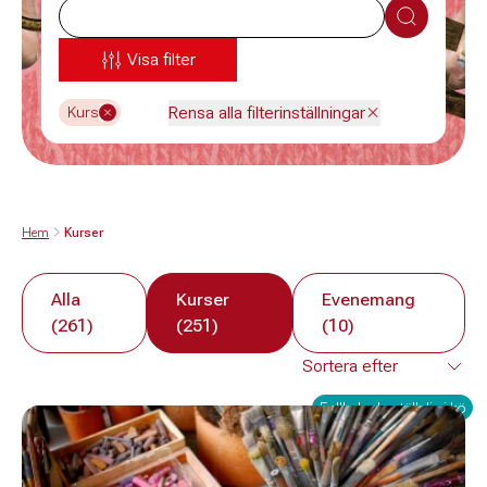
Sök
Visa filter
Rensa alla filterinställningar
Kurs
Hem
Kurser
Alla
Kurser
Evenemang
(261)
(251)
(10)
Fullbokad - ställ dig i kö