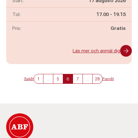
Start:
17 augusti 2026
Pågår mellan
och
Tid:
17.00
-
19.15
Pris:
Gratis
Läs mer och anmäl dig
1
...
5
6
7
...
28
Bakåt
Framåt