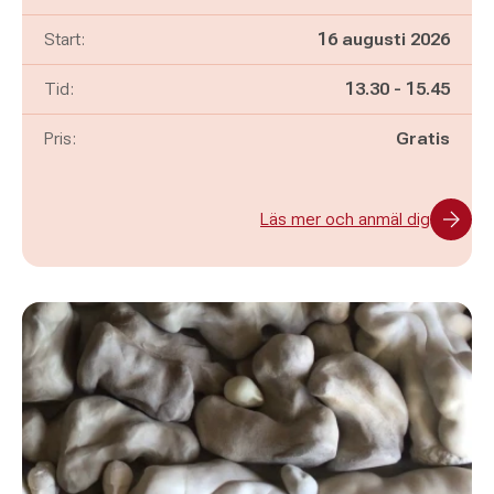
Start:
16 augusti 2026
Pågår mellan
och
Tid:
13.30
-
15.45
Pris:
Gratis
Läs mer och anmäl dig