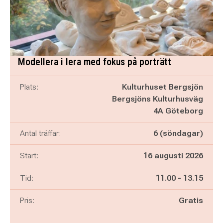
Modellera i lera med fokus på porträtt
Plats:
Kulturhuset Bergsjön
Bergsjöns Kulturhusväg
4A Göteborg
Antal träffar:
6 (söndagar)
Start:
16 augusti 2026
Pågår mellan
och
Tid:
11.00
-
13.15
Pris:
Gratis