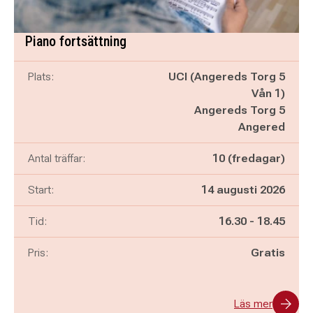
Piano fortsättning
Plats:
UCI (Angereds Torg 5
Vån 1)
Angereds Torg 5
Angered
Antal träffar:
10 (fredagar)
Start:
14 augusti 2026
Pågår mellan
och
Tid:
16.30
-
18.45
Pris:
Gratis
Läs mer