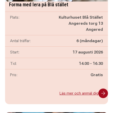
Forma med lera på Blå stället
Plats:
Kulturhuset Blå Stället
Angereds torg 13
Angered
Antal träffar:
6 (måndagar)
Start:
17 augusti 2026
Pågår mellan
och
Tid:
14.00
-
16.30
Pris:
Gratis
Läs mer och anmäl dig