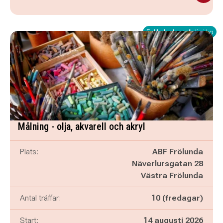
Fullbokad - ställ dig i kö
Målning - olja, akvarell och akryl
Plats:
ABF Frölunda
Näverlursgatan 28
Västra Frölunda
Antal träffar:
10 (fredagar)
Start:
14 augusti 2026