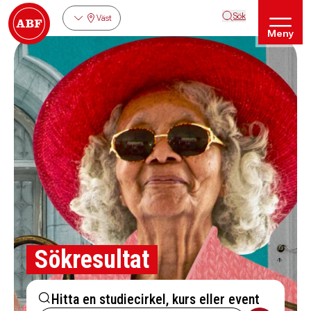
Sök
Väst
Meny
Sökresultat
Hitta en studiecirkel, kurs eller event