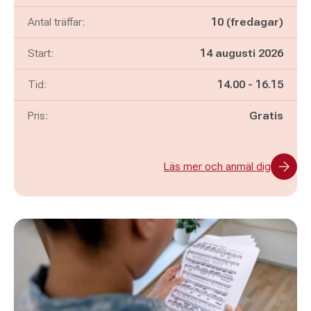
Antal träffar:
10 (fredagar)
Start:
14 augusti 2026
Pågår mellan
och
Tid:
14.00
-
16.15
Pris:
Gratis
Läs mer och anmäl dig