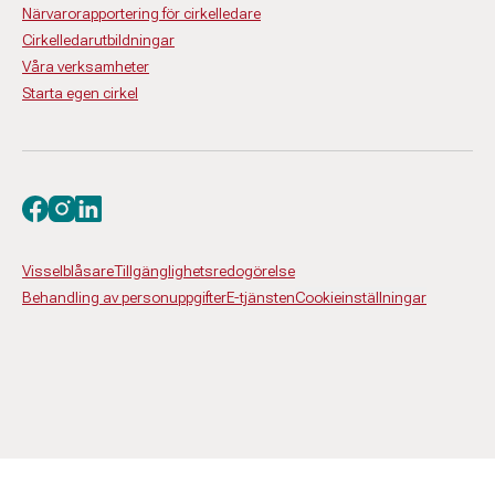
Närvarorapportering för cirkelledare
Cirkelledarutbildningar
Våra verksamheter
Starta egen cirkel
Besök oss på facebook
Besök oss på instagram
Besök oss på linkedin
Visselblåsare
Tillgänglighetsredogörelse
Behandling av personuppgifter
E-tjänsten
Cookieinställningar