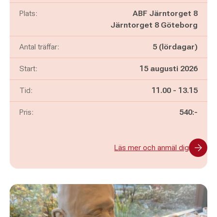
Plats:
ABF Järntorget 8
Järntorget 8 Göteborg
Antal träffar:
5 (lördagar)
Start:
15 augusti 2026
Pågår mellan
och
Tid:
11.00
-
13.15
Pris:
540:-
Läs mer och anmäl dig