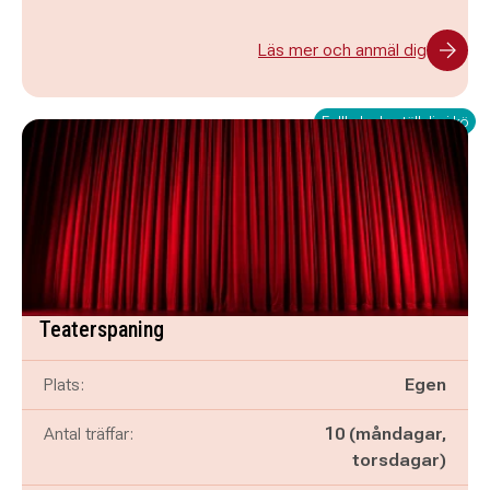
Läs mer och anmäl dig
Fullbokad - ställ dig i kö
Teaterspaning
Plats:
Egen
Antal träffar:
10 (måndagar,
torsdagar)