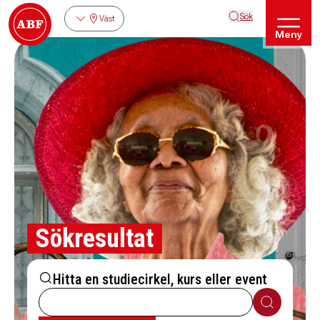
Sök
Väst
Meny
Sökresultat
Hitta en studiecirkel, kurs eller event
Sök