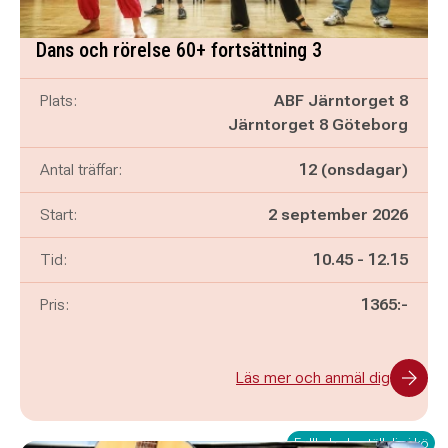
Dans och rörelse 60+ fortsättning 3
Plats:
ABF Järntorget 8
Järntorget 8 Göteborg
Antal träffar:
12 (onsdagar)
Start:
2 september 2026
Pågår mellan
och
Tid:
10.45
-
12.15
Pris:
1365:-
Läs mer och anmäl dig
Fullbokad - ställ dig i kö