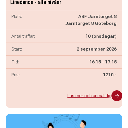
Linedance - alla nivåer
Plats:
ABF Järntorget 8
Järntorget 8 Göteborg
Antal träffar:
10 (onsdagar)
Start:
2 september 2026
Pågår mellan
och
Tid:
16.15
-
17.15
Pris:
1210:-
Läs mer och anmäl dig