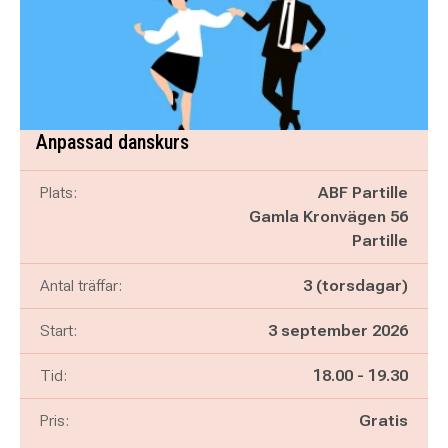
Anpassad danskurs
Plats:
ABF Partille
Gamla Kronvägen 56
Partille
Antal träffar:
3 (torsdagar)
Start:
3 september 2026
Pågår mellan
och
Tid:
18.00
-
19.30
Pris:
Gratis