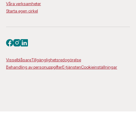
Våra verksamheter
Starta egen cirkel
Besök oss på facebook
Besök oss på instagram
Besök oss på linkedin
Visselblåsare
Tillgänglighetsredogörelse
Behandling av personuppgifter
E-tjänsten
Cookieinställningar