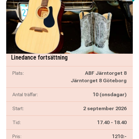
Linedance fortsättning
Plats:
ABF Järntorget 8
Järntorget 8 Göteborg
Antal träffar:
10 (onsdagar)
Start:
2 september 2026
Pågår mellan
och
Tid:
17.40
-
18.40
Pris:
1210:-