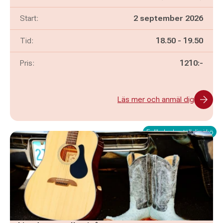
Start:
2 september 2026
Pågår mellan
och
Tid:
18.50
-
19.50
Pris:
1210:-
Läs mer och anmäl dig
Fullbokad - ställ dig i kö