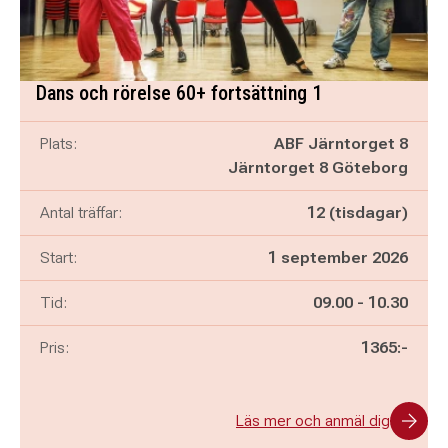
Dans och rörelse 60+ fortsättning 1
Plats:
ABF Järntorget 8
Järntorget 8 Göteborg
Antal träffar:
12 (tisdagar)
Start:
1 september 2026
Pågår mellan
och
Tid:
09.00
-
10.30
Pris:
1365:-
Läs mer och anmäl dig