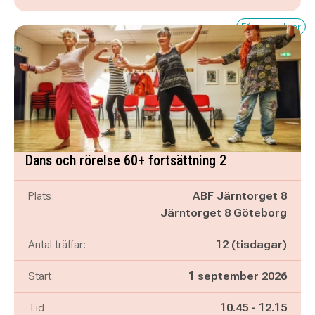
Få platser kvar
Dans och rörelse 60+ fortsättning 2
Plats:
ABF Järntorget 8
Järntorget 8 Göteborg
Antal träffar:
12 (tisdagar)
Start:
1 september 2026
Pågår mellan
och
Tid:
10.45
-
12.15