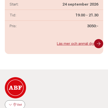
Start:
24 september 2026
Pågår mellan
och
Tid:
19.00
-
21.30
Pris:
3050:-
Läs mer och anmäl dig
Väst