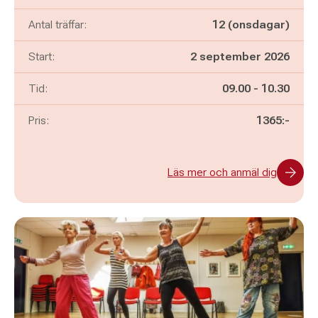
Antal träffar:
12 (onsdagar)
Start:
2 september 2026
Pågår mellan
och
Tid:
09.00
-
10.30
Pris:
1365:-
Läs mer och anmäl dig