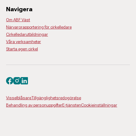
Navigera
Om ABF Väst
Närvarorapportering för cirkelledare
Cirkelledarutbildningar
Våra verksamheter
Starta egen cirkel
Besök oss på facebook
Besök oss på instagram
Besök oss på linkedin
Visselblåsare
Tillgänglighetsredogörelse
Behandling av personuppgifter
E-tjänsten
Cookieinställningar