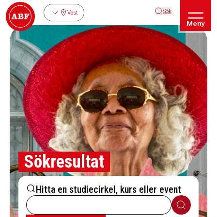
Sök
Väst
Meny
Sökresultat
Hitta en studiecirkel, kurs eller event
Sök