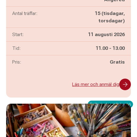
Antal träffar:
15 (tisdagar,
torsdagar)
Start:
11 augusti 2026
Pågår mellan
och
Tid:
11.00
-
13.00
Pris:
Gratis
Läs mer och anmäl dig
Fullbokad - ställ dig i kö