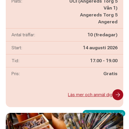
Plats:
UCI (Angereds Torg 5
Vån 1)
Angereds Torg 5
Angered
Antal träffar:
10 (fredagar)
Start:
14 augusti 2026
Pågår mellan
och
Tid:
17.00
-
19.00
Pris:
Gratis
Läs mer och anmäl dig
Fullbokad - ställ dig i kö