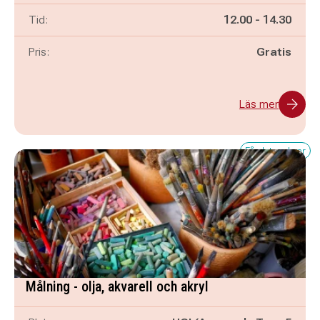
Pågår mellan
och
Tid:
12.00
-
14.30
Pris:
Gratis
Läs mer
Få platser kvar
Målning - olja, akvarell och akryl