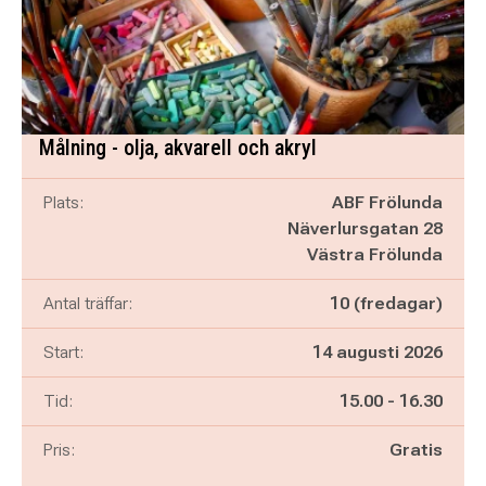
Målning - olja, akvarell och akryl
Plats:
ABF Frölunda
Näverlursgatan 28
Västra Frölunda
Antal träffar:
10 (fredagar)
Start:
14 augusti 2026
Pågår mellan
och
Tid:
15.00
-
16.30
Pris:
Gratis