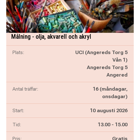
Målning - olja, akvarell och akryl
Plats:
UCI (Angereds Torg 5
Vån 1)
Angereds Torg 5
Angered
Antal träffar:
16 (måndagar,
onsdagar)
Start:
10 augusti 2026
Pågår mellan
och
Tid:
13.00
-
15.00
Pris:
Gratis