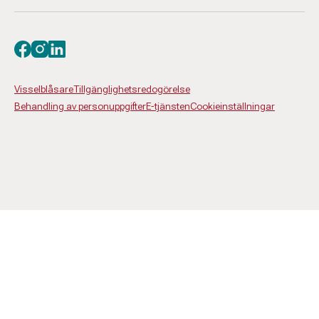
Besök oss på facebook
Besök oss på instagram
Besök oss på linkedin
Visselblåsare
Tillgänglighetsredogörelse
Behandling av personuppgifter
E-tjänsten
Cookieinställningar