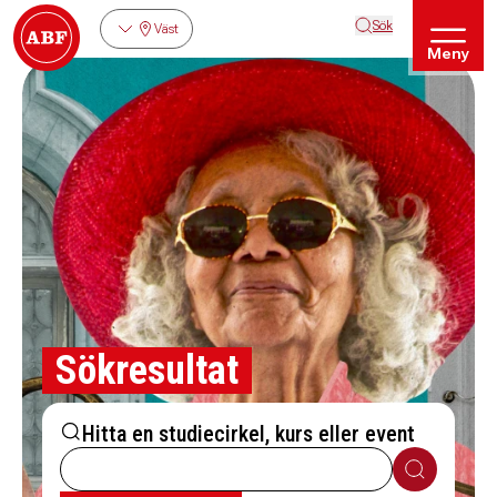
Sök
Väst
Meny
Sökresultat
Hitta en studiecirkel, kurs eller event
Sök