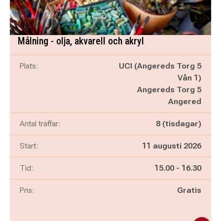
Målning - olja, akvarell och akryl
Plats:
UCI (Angereds Torg 5
Vån 1)
Angereds Torg 5
Angered
Antal träffar:
8 (tisdagar)
Start:
11 augusti 2026
Pågår mellan
och
Tid:
15.00
-
16.30
Pris:
Gratis