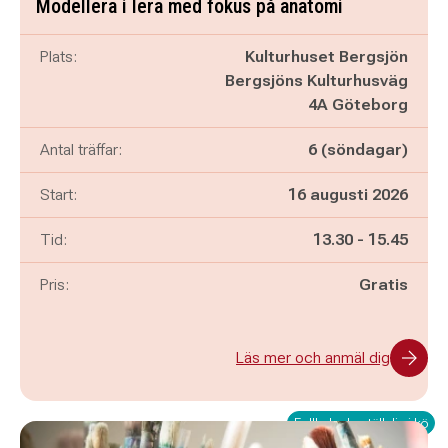
Modellera i lera med fokus på anatomi
Plats:
Kulturhuset Bergsjön
Bergsjöns Kulturhusväg
4A Göteborg
Antal träffar:
6 (söndagar)
Start:
16 augusti 2026
Pågår mellan
och
Tid:
13.30
-
15.45
Pris:
Gratis
Läs mer och anmäl dig
Fullbokad - ställ dig i kö