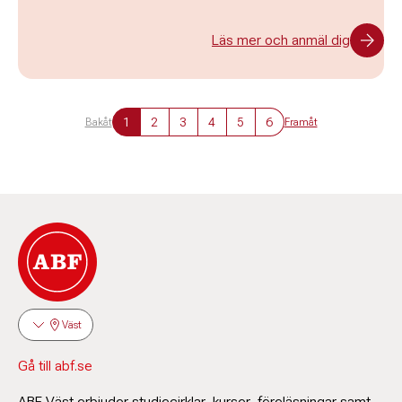
Läs mer och anmäl dig
1
2
3
4
5
6
Bakåt
Framåt
Väst
Gå till abf.se
ABF Väst erbjuder studiecirklar, kurser, föreläsningar samt