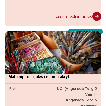
Läs mer och anmäl dig
Fullbokad - ställ dig i kö
Målning - olja, akvarell och akryl
Plats:
UCI (Angereds Torg 5
Vån 1)
Angereds Torg 5
Angered