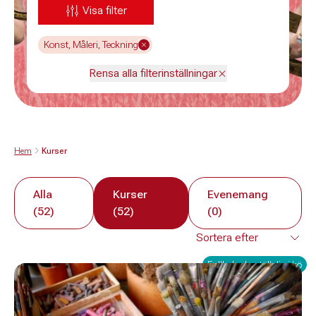
Visa filter
Konst, Måleri, Teckning
Rensa alla filterinställningar
Hem
Kurser
Alla
Kurser
Evenemang
(52)
(52)
(0)
Fullbokad - ställ dig i kö