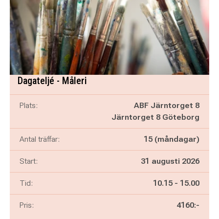
Dagateljé - Måleri
Plats:
ABF Järntorget 8
Järntorget 8 Göteborg
Antal träffar:
15 (måndagar)
Start:
31 augusti 2026
Pågår mellan
och
Tid:
10.15
-
15.00
Pris:
4160:-