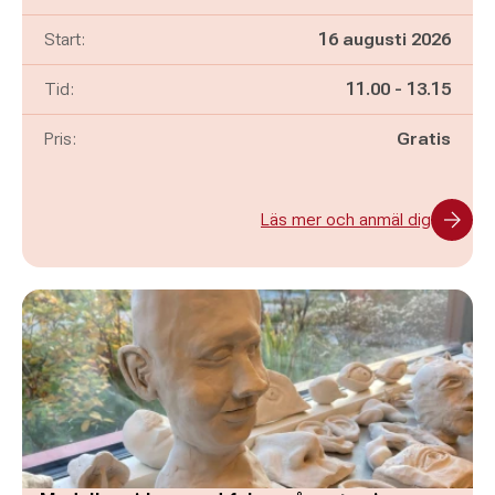
Start:
16 augusti 2026
Pågår mellan
och
Tid:
11.00
-
13.15
Pris:
Gratis
Läs mer och anmäl dig