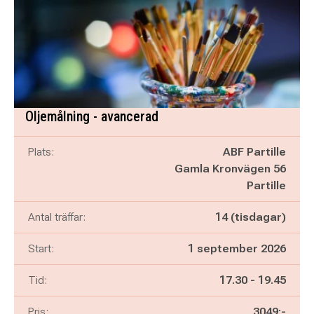
Oljemålning - avancerad
Plats:
ABF Partille
Gamla Kronvägen 56
Partille
Antal träffar:
14 (tisdagar)
Start:
1 september 2026
Pågår mellan
och
Tid:
17.30
-
19.45
Pris:
3049:-