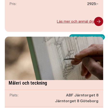
Pris:
2925:-
Läs mer och anmäl dig
Fullbokad - ställ dig i kö
Måleri och teckning
Plats:
ABF Järntorget 8
Järntorget 8 Göteborg