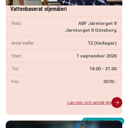
Vattenbaserat oljemåleri
Plats:
ABF Järntorget 8
Järntorget 8 Göteborg
Antal träffar:
12 (tisdagar)
Start:
1 september 2026
Pågår mellan
och
Tid:
18.00
-
21.00
Pris:
3570:-
Läs mer och anmäl dig
Fullbokad - ställ dig i kö