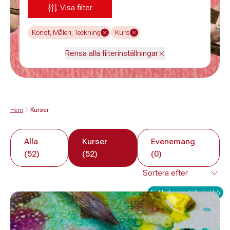
Visa filter
Konst, Måleri, Teckning
Kurs
Rensa alla filterinställningar
Hem
Kurser
Alla
Kurser
Evenemang
(52)
(52)
(0)
Fullbokad - ställ dig i kö