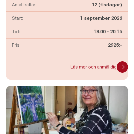
Antal träffar:
12 (tisdagar)
Start:
1 september 2026
Pågår mellan
och
Tid:
18.00
-
20.15
Pris:
2925:-
Läs mer och anmäl dig