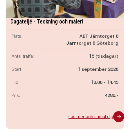
Dagateljé - Teckning och måleri
Plats:
ABF Järntorget 8
Järntorget 8 Göteborg
Antal träffar:
15 (tisdagar)
Start:
1 september 2026
Pågår mellan
och
Tid:
10.00
-
14.45
Pris:
4280:-
Läs mer och anmäl dig