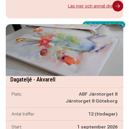
Läs mer och anmäl dig
Fullbokad - ställ dig i kö
Dagateljé - Akvarell
Plats:
ABF Järntorget 8
Järntorget 8 Göteborg
Antal träffar:
12 (tisdagar)
Start:
1 september 2026