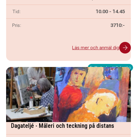
Pågår mellan
och
Tid:
10.00
-
14.45
Pris:
3710:-
Läs mer och anmäl dig
Fullbokad - ställ dig i kö
Dagateljé - Måleri och teckning på distans