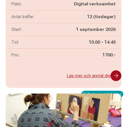
Plats:
Digital verksamhet
Antal träffar:
12 (tisdagar)
Start:
1 september 2026
Pågår mellan
och
Tid:
10.00
-
14.45
Pris:
1700:-
Läs mer och anmäl dig
Fullbokad - ställ dig i kö