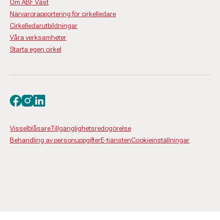
Om ABF Väst
Närvarorapportering för cirkelledare
Cirkelledarutbildningar
Våra verksamheter
Starta egen cirkel
Besök oss på facebook
Besök oss på instagram
Besök oss på linkedin
Visselblåsare
Tillgänglighetsredogörelse
Behandling av personuppgifter
E-tjänsten
Cookieinställningar