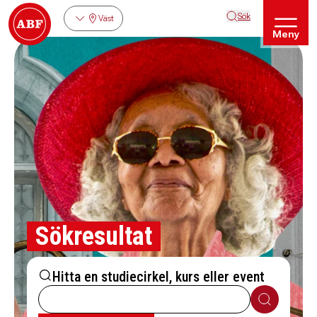
Sök
Väst
Meny
Sökresultat
Hitta en studiecirkel, kurs eller event
Sök