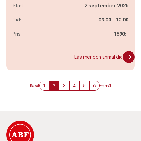
Start:
2 september 2026
Pågår mellan
och
Tid:
09.00
-
12.00
Pris:
1590:-
Läs mer och anmäl dig
1
2
3
4
5
6
Bakåt
Framåt