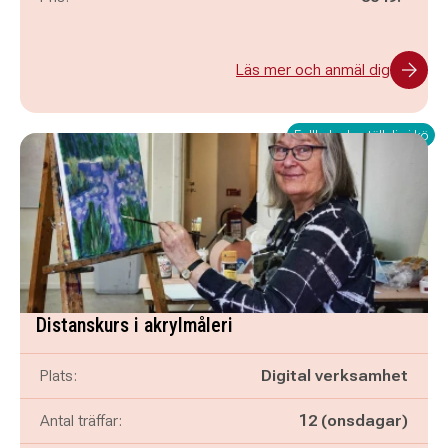
Läs mer och anmäl dig
Fullbokad - ställ dig i kö
Distanskurs i akrylmåleri
Plats:
Digital verksamhet
Antal träffar:
12 (onsdagar)