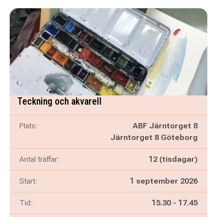
Teckning och akvarell
Plats:
ABF Järntorget 8
Järntorget 8 Göteborg
Antal träffar:
12 (tisdagar)
Start:
1 september 2026
Pågår mellan
och
Tid:
15.30
-
17.45