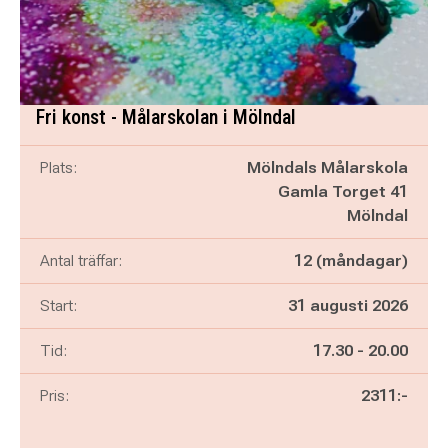
Fri konst - Målarskolan i Mölndal
Plats:
Mölndals Målarskola
Gamla Torget 41
Mölndal
Antal träffar:
12 (måndagar)
Start:
31 augusti 2026
Pågår mellan
och
Tid:
17.30
-
20.00
Pris:
2311:-