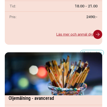
Pågår mellan
och
Tid:
18.00
-
21.00
Pris:
2490:-
Läs mer och anmäl dig
Få platser kvar
Oljemålning - avancerad