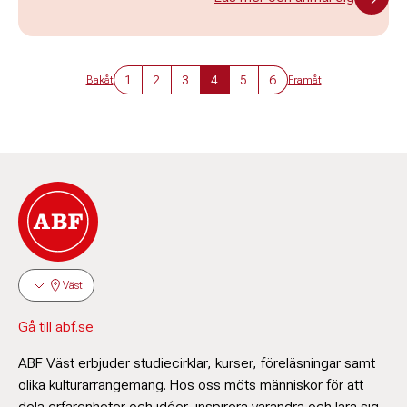
1
2
3
4
5
6
Bakåt
Framåt
Väst
Gå till abf.se
ABF Väst erbjuder studiecirklar, kurser, föreläsningar samt
olika kulturarrangemang. Hos oss möts människor för att
dela erfarenheter och idéer, inspirera varandra och lära sig