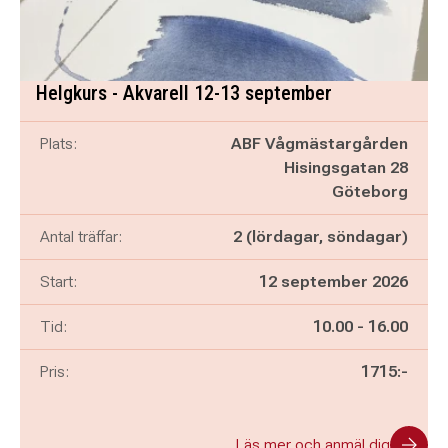
Helgkurs - Akvarell 12-13 september
Plats:
ABF Vågmästargården
Hisingsgatan 28
Göteborg
Antal träffar:
2 (lördagar, söndagar)
Start:
12 september 2026
Pågår mellan
och
Tid:
10.00
-
16.00
Pris:
1715:-
Läs mer och anmäl dig