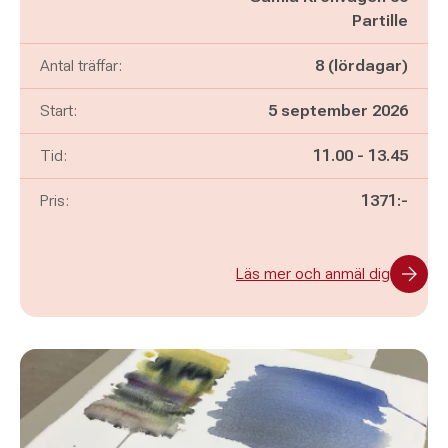
Partille
Antal träffar:
8 (lördagar)
Start:
5 september 2026
Pågår mellan
och
Tid:
11.00
-
13.45
Pris:
1371:-
Läs mer och anmäl dig