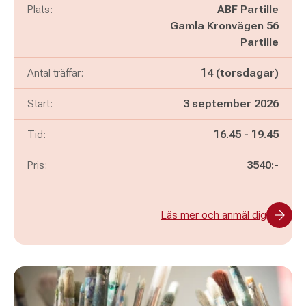
Plats:
ABF Partille
Gamla Kronvägen 56
Partille
Antal träffar:
14 (torsdagar)
Start:
3 september 2026
Pågår mellan
och
Tid:
16.45
-
19.45
Pris:
3540:-
Läs mer och anmäl dig