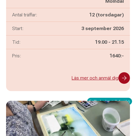
Mölndal
Antal träffar:
12 (torsdagar)
Start:
3 september 2026
Pågår mellan
och
Tid:
19.00
-
21.15
Pris:
1640:-
Läs mer och anmäl dig
Fullbokad - ställ dig i kö