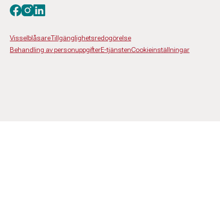
Besök oss på facebook
Besök oss på instagram
Besök oss på linkedin
Visselblåsare
Tillgänglighetsredogörelse
Behandling av personuppgifter
E-tjänsten
Cookieinställningar