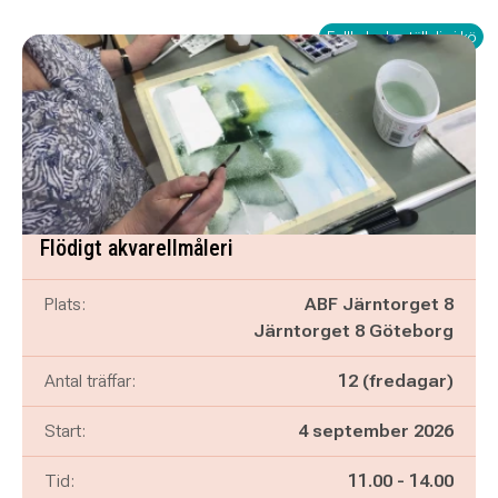
Fullbokad - ställ dig i kö
Flödigt akvarellmåleri
Plats:
ABF Järntorget 8
Järntorget 8 Göteborg
Antal träffar:
12 (fredagar)
Start:
4 september 2026
Pågår mellan
och
Tid:
11.00
-
14.00