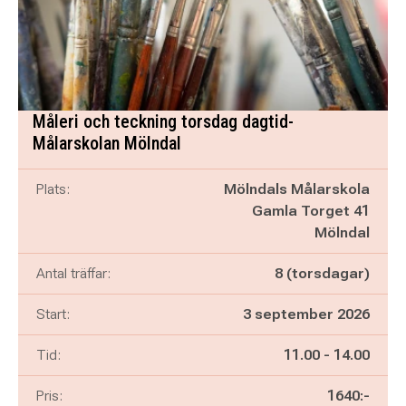
Måleri och teckning torsdag dagtid-
Målarskolan Mölndal
Plats:
Mölndals Målarskola
Gamla Torget 41
Mölndal
Antal träffar:
8 (torsdagar)
Start:
3 september 2026
Pågår mellan
och
Tid:
11.00
-
14.00
Pris:
1640:-