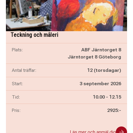
Teckning och måleri
Plats:
ABF Järntorget 8
Järntorget 8 Göteborg
Antal träffar:
12 (torsdagar)
Start:
3 september 2026
Pågår mellan
och
Tid:
10.00
-
12.15
Pris:
2925:-
Läs mer och anmäl dig