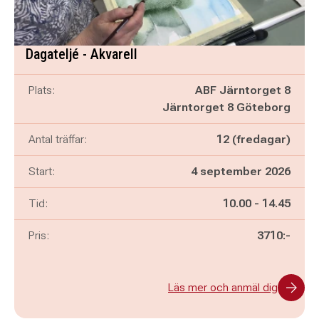
Dagateljé - Akvarell
Plats:
ABF Järntorget 8
Järntorget 8 Göteborg
Antal träffar:
12 (fredagar)
Start:
4 september 2026
Pågår mellan
och
Tid:
10.00
-
14.45
Pris:
3710:-
Läs mer och anmäl dig