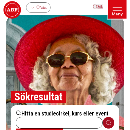
Sök
Väst
Meny
Sökresultat
Hitta en studiecirkel, kurs eller event
Sök