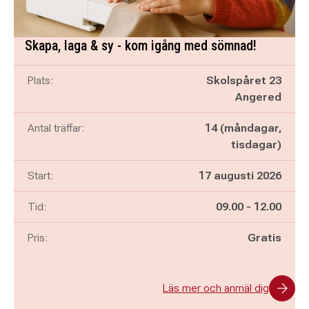
Skapa, laga & sy - kom igång med sömnad!
Plats:
Skolspåret 23
Angered
Antal träffar:
14 (måndagar,
tisdagar)
Start:
17 augusti 2026
Pågår mellan
och
Tid:
09.00
-
12.00
Pris:
Gratis
Läs mer och anmäl dig