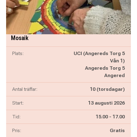
Mosaik
Plats:
UCI (Angereds Torg 5
Vån 1)
Angereds Torg 5
Angered
Antal träffar:
10 (torsdagar)
Start:
13 augusti 2026
Pågår mellan
och
Tid:
15.00
-
17.00
Pris:
Gratis