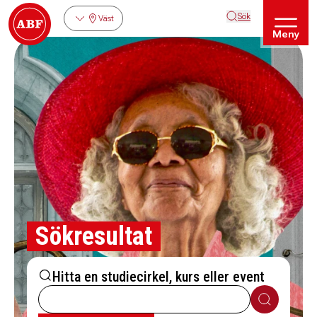
Sök
Väst
Meny
Sökresultat
Hitta en studiecirkel, kurs eller event
Sök