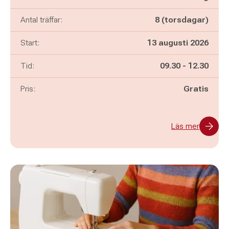
Antal träffar:
8 (torsdagar)
Start:
13 augusti 2026
Pågår mellan
och
Tid:
09.30
-
12.30
Pris:
Gratis
Läs mer