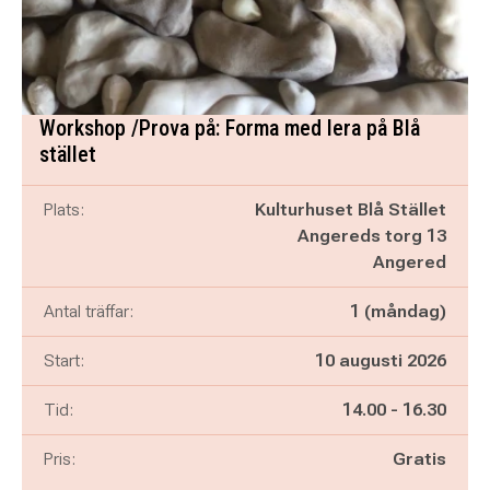
Workshop /Prova på: Forma med lera på Blå
stället
Plats:
Kulturhuset Blå Stället
Angereds torg 13
Angered
Antal träffar:
1 (måndag)
Start:
10 augusti 2026
Pågår mellan
och
Tid:
14.00
-
16.30
Pris:
Gratis