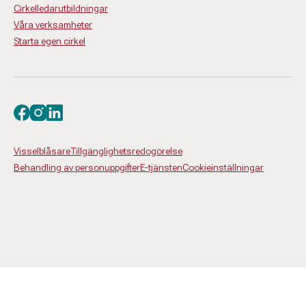
Cirkelledarutbildningar
Våra verksamheter
Starta egen cirkel
Besök oss på facebook
Besök oss på instagram
Besök oss på linkedin
Visselblåsare
Tillgänglighetsredogörelse
Behandling av personuppgifter
E-tjänsten
Cookieinställningar