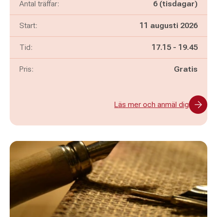
Antal träffar:
6 (tisdagar)
Start:
11 augusti 2026
Pågår mellan
och
Tid:
17.15
-
19.45
Pris:
Gratis
Läs mer och anmäl dig