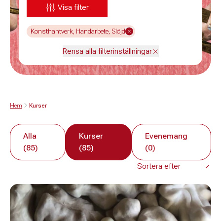
Visa filter
Konsthantverk, Handarbete, Slöjd
Rensa alla filterinställningar
Hem
Kurser
Alla
Kurser
Evenemang
(85)
(85)
(0)