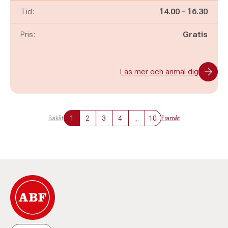
Pågår mellan
och
Tid:
14.00
-
16.30
Pris:
Gratis
Läs mer och anmäl dig
1
2
3
4
...
10
Bakåt
Framåt