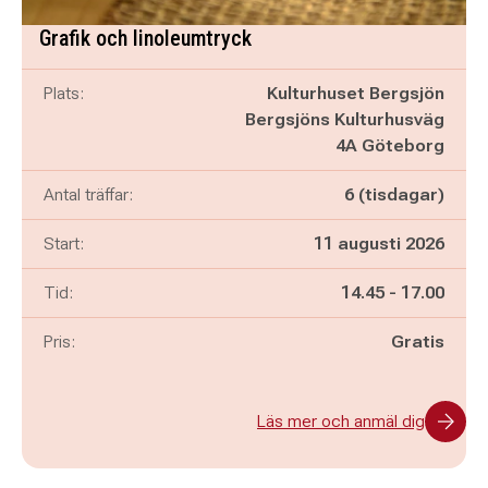
Grafik och linoleumtryck
Plats:
Kulturhuset Bergsjön
Bergsjöns Kulturhusväg
4A Göteborg
Antal träffar:
6 (tisdagar)
Start:
11 augusti 2026
Pågår mellan
och
Tid:
14.45
-
17.00
Pris:
Gratis
Läs mer och anmäl dig