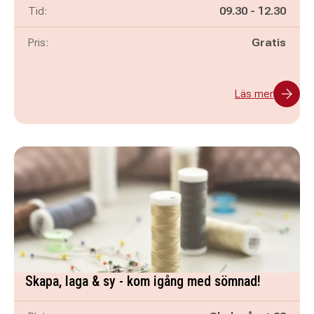
Pågår mellan
och
Tid:
09.30
-
12.30
Pris:
Gratis
Läs mer
Skapa, laga & sy - kom igång med sömnad!