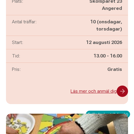
Plats:
Skolspåret 23
Angered
Antal träffar:
10 (onsdagar,
torsdagar)
Start:
12 augusti 2026
Pågår mellan
och
Tid:
13.00
-
16.00
Pris:
Gratis
Läs mer och anmäl dig
Fullbokad - ställ dig i kö