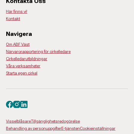
Kontakta Oss
Här finns vi!
Kontakt
Navigera
Om ABF Väst
Närvarorapportering för cirkelledare
Cirkelledarutbildningar
Våra verksamheter
Starta egen cirkel
Besök oss på facebook
Besök oss på instagram
Besök oss på linkedin
Visselblåsare
Tillgänglighetsredogörelse
Behandling av personuppgifter
E-tjänsten
Cookieinställningar