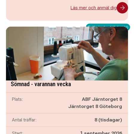
Läs mer och anmäl dig
Fullbokad - ställ dig i kö
Sömnad - varannan vecka
Plats:
ABF Järntorget 8
Järntorget 8 Göteborg
Antal träffar:
8 (tisdagar)
Start:
1 september 2026