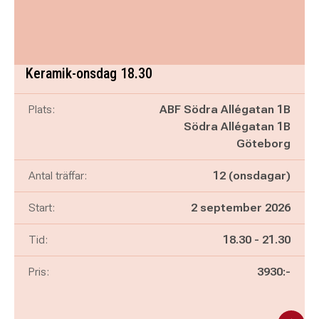
Keramik-onsdag 18.30
Plats:
ABF Södra Allégatan 1B
Södra Allégatan 1B
Göteborg
Antal träffar:
12 (onsdagar)
Start:
2 september 2026
Pågår mellan
och
Tid:
18.30
-
21.30
Pris:
3930:-