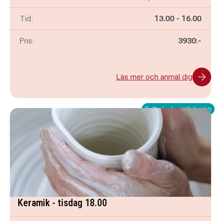
Pågår mellan
och
Tid:
13.00
-
16.00
Pris:
3930:-
Läs mer och anmäl dig
Fullbokad - ställ dig i kö
Keramik - tisdag 18.00