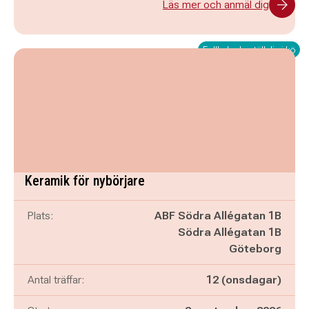
Läs mer och anmäl dig
Fullbokad - ställ dig i kö
Keramik för nybörjare
Plats:
ABF Södra Allégatan 1B
Södra Allégatan 1B
Göteborg
Antal träffar:
12 (onsdagar)