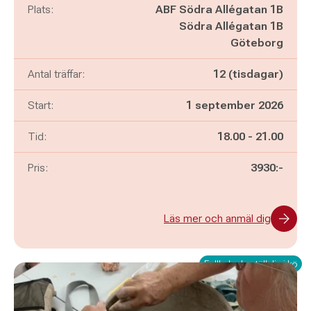
Plats:
ABF Södra Allégatan 1B
Södra Allégatan 1B
Göteborg
Antal träffar:
12 (tisdagar)
Start:
1 september 2026
Pågår mellan
och
Tid:
18.00
-
21.00
Pris:
3930:-
Läs mer och anmäl dig
Fullbokad - ställ dig i kö