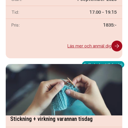
Pågår mellan
och
Tid:
17.00
-
19.15
Pris:
1835:-
Läs mer och anmäl dig
Fullbokad - ställ dig i kö
Stickning + virkning varannan tisdag