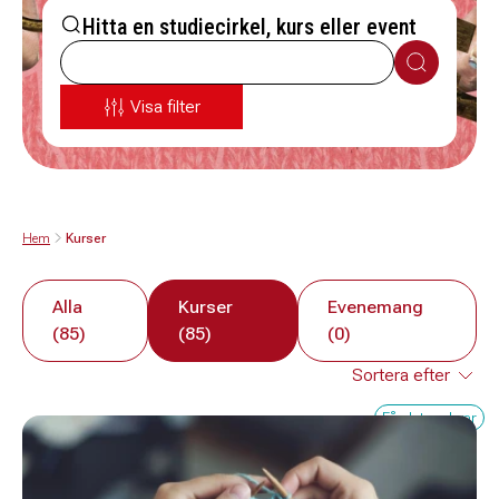
Hitta en studiecirkel, kurs eller event
Sök
Visa filter
Hem
Kurser
Alla
Kurser
Evenemang
(85)
(85)
(0)
Få platser kvar