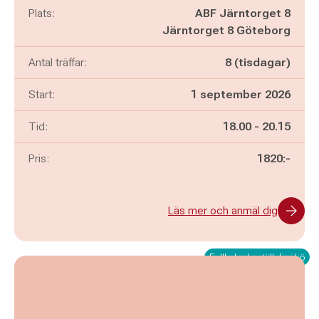
Plats:
ABF Järntorget 8
Järntorget 8 Göteborg
Antal träffar:
8 (tisdagar)
Start:
1 september 2026
Pågår mellan
och
Tid:
18.00
-
20.15
Pris:
1820:-
Läs mer och anmäl dig
Fullbokad - ställ dig i kö