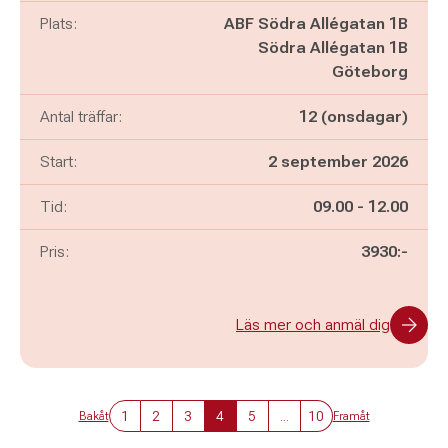
Plats:
ABF Södra Allégatan 1B
Södra Allégatan 1B
Göteborg
Antal träffar:
12 (onsdagar)
Start:
2 september 2026
Pågår mellan
och
Tid:
09.00
-
12.00
Pris:
3930:-
Läs mer och anmäl dig
1
2
3
4
5
...
10
Bakåt
Framåt