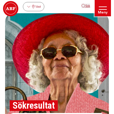
Sök
Väst
Meny
Sökresultat