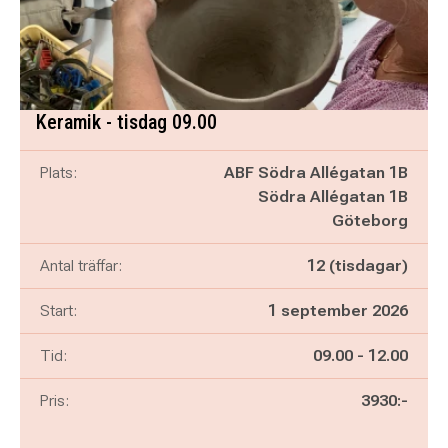
Keramik - tisdag 09.00
Plats:
ABF Södra Allégatan 1B
Södra Allégatan 1B
Göteborg
Antal träffar:
12 (tisdagar)
Start:
1 september 2026
Pågår mellan
och
Tid:
09.00
-
12.00
Pris:
3930:-