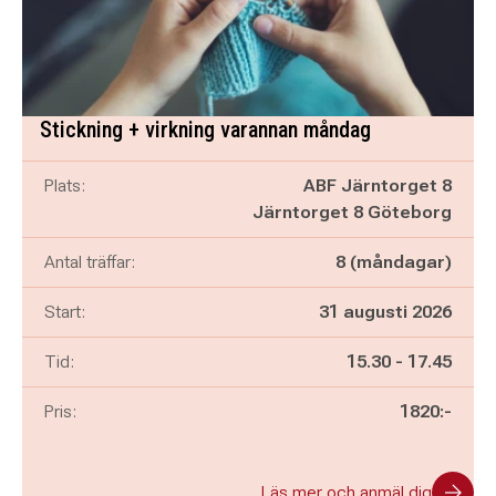
Stickning + virkning varannan måndag
Plats:
ABF Järntorget 8
Järntorget 8 Göteborg
Antal träffar:
8 (måndagar)
Start:
31 augusti 2026
Pågår mellan
och
Tid:
15.30
-
17.45
Pris:
1820:-
Läs mer och anmäl dig