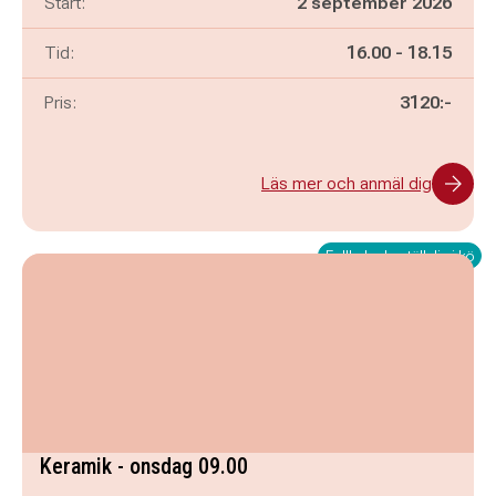
Start:
2 september 2026
Pågår mellan
och
Tid:
16.00
-
18.15
Pris:
3120:-
Läs mer och anmäl dig
Fullbokad - ställ dig i kö
Keramik - onsdag 09.00