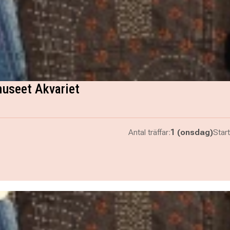
museet Akvariet
Antal träffar:
1 (onsdag)
Start