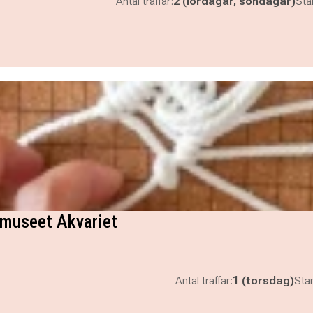
Antal träffar:
2 (lördagar, söndagar)
Star
museet Akvariet
Antal träffar:
1 (torsdag)
Star