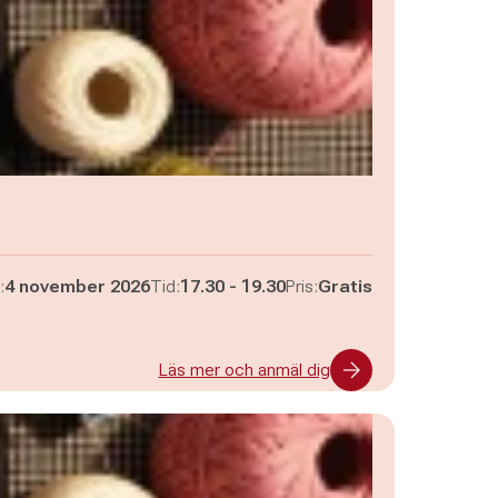
Pågår mellan
och
:
4 november 2026
Tid:
17.30
-
19.30
Pris:
Gratis
Läs mer och anmäl dig