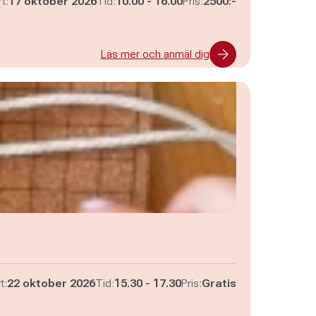
Pågår mellan
och
t:
17 oktober 2026
Tid:
10.00
-
16.00
Pris:
2500:-
Läs mer och anmäl dig
Pågår mellan
och
t:
22 oktober 2026
Tid:
15.30
-
17.30
Pris:
Gratis