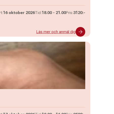
Pågår mellan
och
t:
16 oktober 2026
Tid:
18.00
-
21.00
Pris:
3120:-
Läs mer och anmäl dig