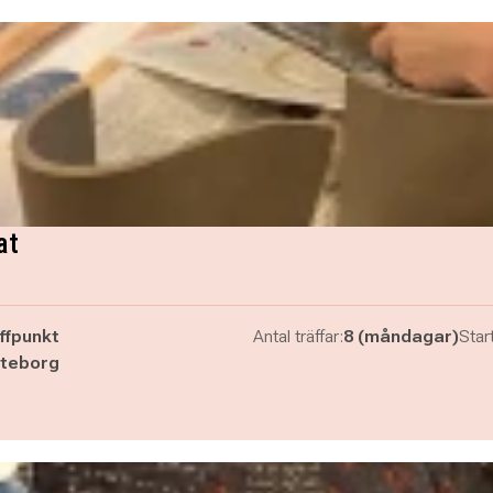
at
ffpunkt
Antal träffar:
8 (måndagar)
Start
teborg