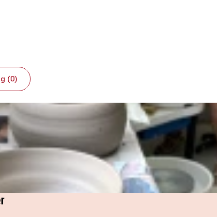
g (0)
r