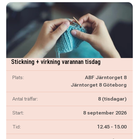
Stickning + virkning varannan tisdag
Plats:
ABF Järntorget 8
Järntorget 8 Göteborg
Antal träffar:
8 (tisdagar)
Start:
8 september 2026
Pågår mellan
och
Tid:
12.45
-
15.00