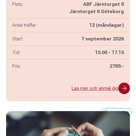
Plats:
ABF Järntorget 8
Järntorget 8 Göteborg
Antal träffar:
12 (måndagar)
Start:
7 september 2026
Pågår mellan
och
Tid:
15.00
-
17.15
Pris:
2785:-
Läs mer och anmäl dig
Få platser kvar