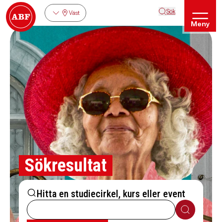
Sök
Väst
Meny
Sökresultat
Hitta en studiecirkel, kurs eller event
Sök