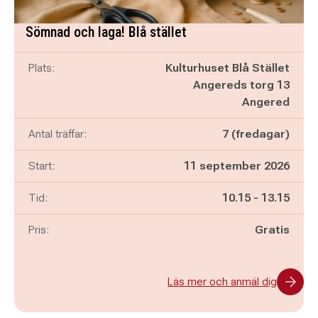
Sömnad och laga! Blå stället
Plats:
Kulturhuset Blå Stället
Angereds torg 13
Angered
Antal träffar:
7 (fredagar)
Start:
11 september 2026
Pågår mellan
och
Tid:
10.15
-
13.15
Pris:
Gratis
Läs mer och anmäl dig