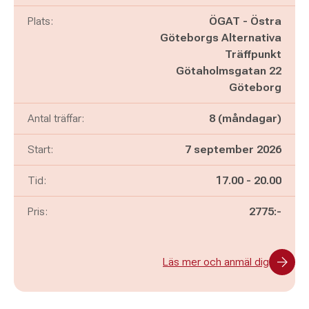
Plats:
ÖGAT - Östra
Göteborgs Alternativa
Träffpunkt
Götaholmsgatan 22
Göteborg
Antal träffar:
8 (måndagar)
Start:
7 september 2026
Pågår mellan
och
Tid:
17.00
-
20.00
Pris:
2775:-
Läs mer och anmäl dig