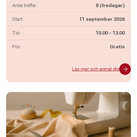
Antal träffar:
8 (fredagar)
Start:
11 september 2026
Pågår mellan
och
Tid:
10.00
-
13.00
Pris:
Gratis
Läs mer och anmäl dig