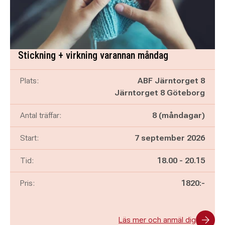
Stickning + virkning varannan måndag
Plats:
ABF Järntorget 8
Järntorget 8 Göteborg
Antal träffar:
8 (måndagar)
Start:
7 september 2026
Pågår mellan
och
Tid:
18.00
-
20.15
Pris:
1820:-
Läs mer och anmäl dig