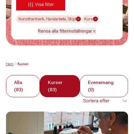
Visa filter
Konsthantverk, Handarbete, Slöjd
Kurs
Rensa alla filterinställningar
Hem
Kurser
Alla
Kurser
Evenemang
(83)
(83)
(0)