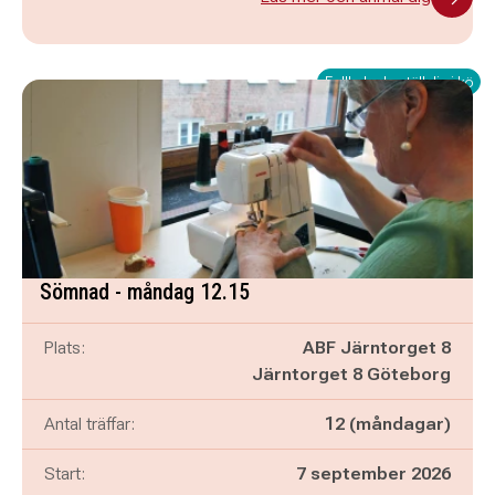
Fullbokad - ställ dig i kö
Sömnad - måndag 12.15
Plats:
ABF Järntorget 8
Järntorget 8 Göteborg
Antal träffar:
12 (måndagar)
Start:
7 september 2026