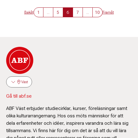
1
...
5
6
7
...
10
Bakåt
Framåt
Väst
Gå till abf.se
ABF Väst erbjuder studiecirklar, kurser, föreläsningar samt
olika kulturarrangemang. Hos oss möts människor för att
dela erfarenheter och idéer, inspirera varandra och lära sig
tillsammans. Vi finns här för dig om det är så att du vill lära
dig något nytt eller representerar en förening som vill