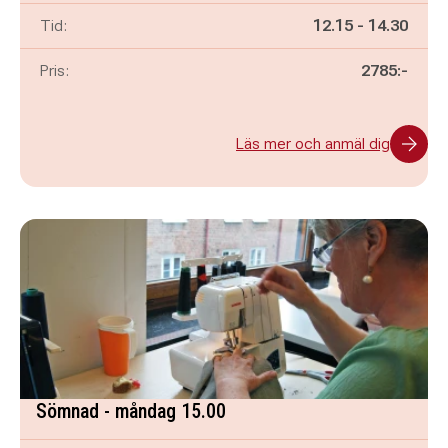
Pågår mellan
och
Tid:
12.15
-
14.30
Pris:
2785:-
Läs mer och anmäl dig
Sömnad - måndag 15.00