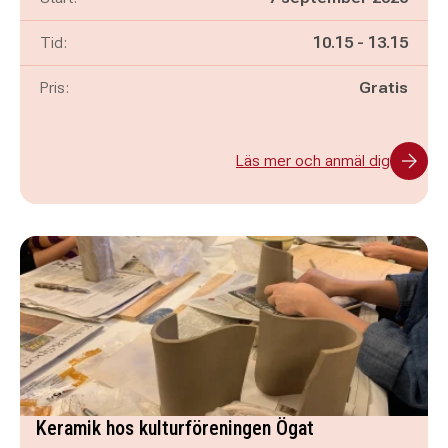
Pågår mellan
och
Tid:
10.15
-
13.15
Pris:
Gratis
Läs mer och anmäl dig
Keramik hos kulturföreningen Ögat