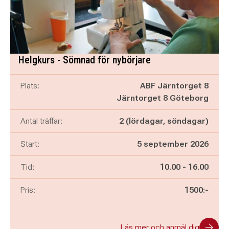
Helgkurs - Sömnad för nybörjare
Plats:
ABF Järntorget 8
Järntorget 8 Göteborg
Antal träffar:
2 (lördagar, söndagar)
Start:
5 september 2026
Pågår mellan
och
Tid:
10.00
-
16.00
Pris:
1500:-
Läs mer och anmäl dig