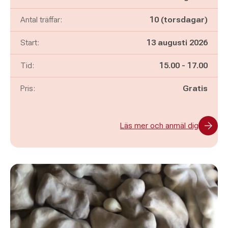
Antal träffar:
10 (torsdagar)
Start:
13 augusti 2026
Pågår mellan
och
Tid:
15.00
-
17.00
Pris:
Gratis
Läs mer och anmäl dig