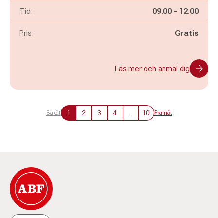
Pågår mellan
och
Tid:
09.00
-
12.00
Pris:
Gratis
Läs mer och anmäl dig
1
2
3
4
...
10
Bakåt
Framåt