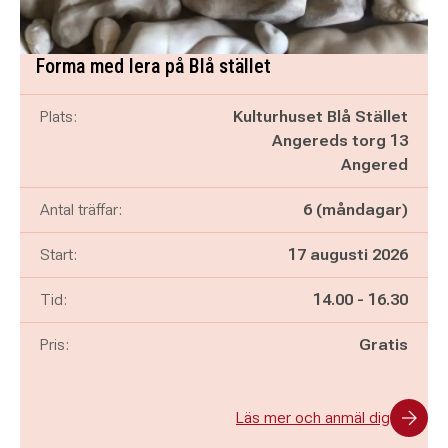
Forma med lera på Blå stället
Plats:
Kulturhuset Blå Stället
Angereds torg 13
Angered
Antal träffar:
6 (måndagar)
Start:
17 augusti 2026
Pågår mellan
och
Tid:
14.00
-
16.30
Pris:
Gratis
Läs mer och anmäl dig