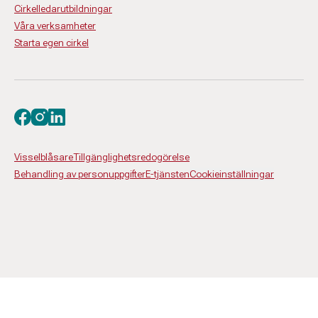
Cirkelledarutbildningar
Våra verksamheter
Starta egen cirkel
Besök oss på facebook
Besök oss på instagram
Besök oss på linkedin
Visselblåsare
Tillgänglighetsredogörelse
Behandling av personuppgifter
E-tjänsten
Cookieinställningar