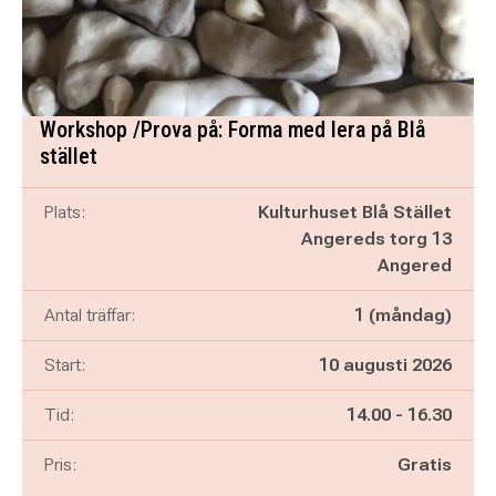
Workshop /Prova på: Forma med lera på Blå
stället
Plats:
Kulturhuset Blå Stället
Angereds torg 13
Angered
Antal träffar:
1 (måndag)
Start:
10 augusti 2026
Pågår mellan
och
Tid:
14.00
-
16.30
Pris:
Gratis