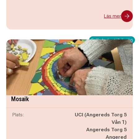
Läs mer
Fullbokad - ställ dig i kö
Mosaik
Plats:
UCI (Angereds Torg 5
Vån 1)
Angereds Torg 5
Angered