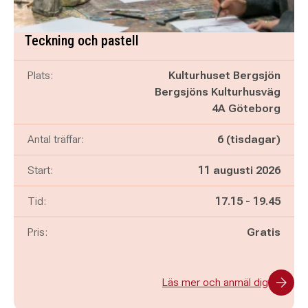
Teckning och pastell
Plats:
Kulturhuset Bergsjön
Bergsjöns Kulturhusväg
4A Göteborg
Antal träffar:
6 (tisdagar)
Start:
11 augusti 2026
Pågår mellan
och
Tid:
17.15
-
19.45
Pris:
Gratis
Läs mer och anmäl dig