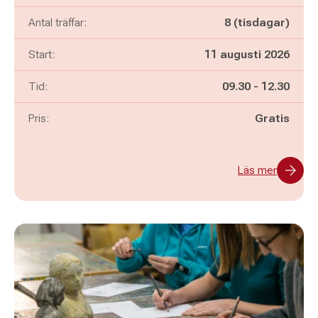
Antal träffar:
8 (tisdagar)
Start:
11 augusti 2026
Pågår mellan
och
Tid:
09.30
-
12.30
Pris:
Gratis
Läs mer