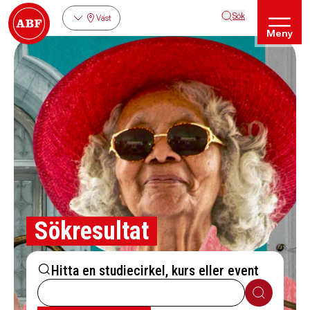
Sök
Väst
Meny
Sökresultat
Hitta en studiecirkel, kurs eller event
Sök