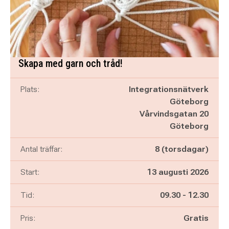
Skapa med garn och tråd!
Plats:
Integrationsnätverk
Göteborg
Vårvindsgatan 20
Göteborg
Antal träffar:
8 (torsdagar)
Start:
13 augusti 2026
Pågår mellan
och
Tid:
09.30
-
12.30
Pris:
Gratis