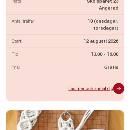
Plats:
Skolspåret 23
Angered
Antal träffar:
10 (onsdagar,
torsdagar)
Start:
12 augusti 2026
Pågår mellan
och
Tid:
13.00
-
16.00
Pris:
Gratis
Läs mer och anmäl dig