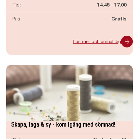
Pågår mellan
och
Tid:
14.45
-
17.00
Pris:
Gratis
Läs mer och anmäl dig
Skapa, laga & sy - kom igång med sömnad!