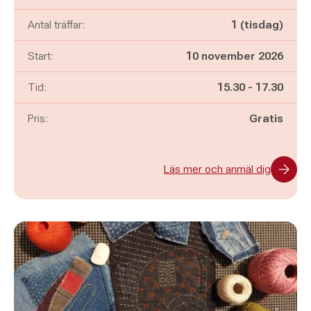
Antal träffar:
1 (tisdag)
Start:
10 november 2026
Pågår mellan
och
Tid:
15.30
-
17.30
Pris:
Gratis
Läs mer och anmäl dig