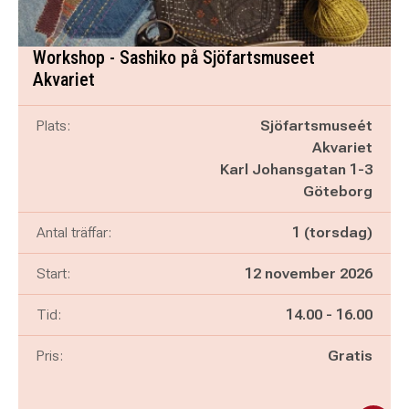
Workshop - Sashiko på Sjöfartsmuseet
Akvariet
Plats:
Sjöfartsmuseét
Akvariet
Karl Johansgatan 1-3
Göteborg
Antal träffar:
1 (torsdag)
Start:
12 november 2026
Pågår mellan
och
Tid:
14.00
-
16.00
Pris:
Gratis