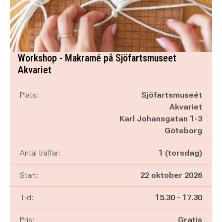
Workshop - Makramé på Sjöfartsmuseet
Akvariet
Plats:
Sjöfartsmuseét
Akvariet
Karl Johansgatan 1-3
Göteborg
Antal träffar:
1 (torsdag)
Start:
22 oktober 2026
Pågår mellan
och
Tid:
15.30
-
17.30
Pris:
Gratis