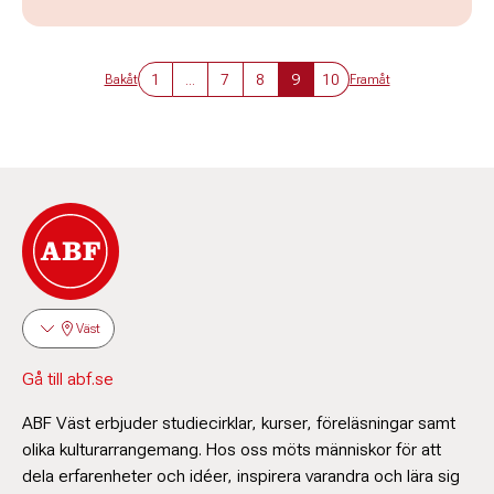
1
...
7
8
9
10
Bakåt
Framåt
Väst
Gå till abf.se
ABF Väst erbjuder studiecirklar, kurser, föreläsningar samt
olika kulturarrangemang. Hos oss möts människor för att
dela erfarenheter och idéer, inspirera varandra och lära sig