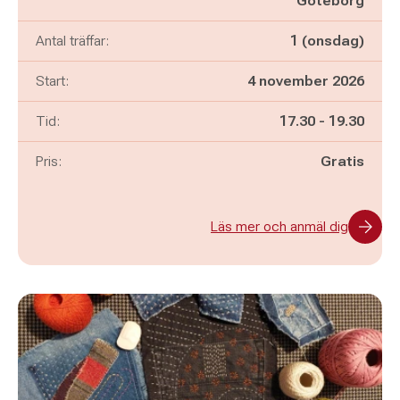
Göteborg
Antal träffar:
1 (onsdag)
Start:
4 november 2026
Pågår mellan
och
Tid:
17.30
-
19.30
Pris:
Gratis
Läs mer och anmäl dig