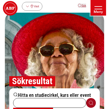
Sök
Väst
Meny
Sökresultat
Hitta en studiecirkel, kurs eller event
Sök