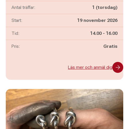
Antal träffar:
1 (torsdag)
Start:
19 november 2026
Pågår mellan
och
Tid:
14.00
-
16.00
Pris:
Gratis
Läs mer och anmäl dig