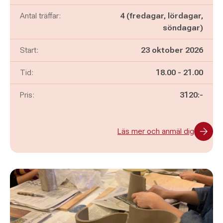
Antal träffar:
4 (fredagar, lördagar,
söndagar)
Start:
23 oktober 2026
Pågår mellan
och
Tid:
18.00
-
21.00
Pris:
3120:-
Läs mer och anmäl dig