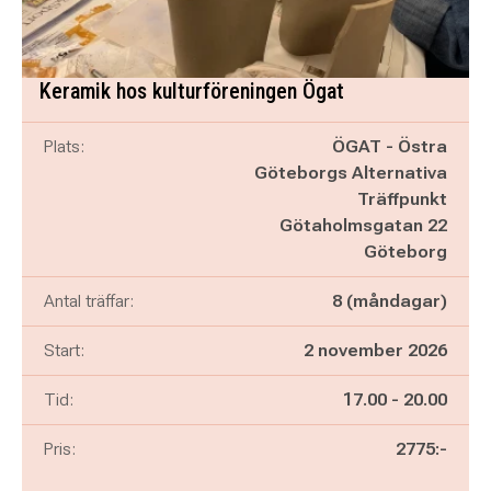
Keramik hos kulturföreningen Ögat
Plats:
ÖGAT - Östra
Göteborgs Alternativa
Träffpunkt
Götaholmsgatan 22
Göteborg
Antal träffar:
8 (måndagar)
Start:
2 november 2026
Pågår mellan
och
Tid:
17.00
-
20.00
Pris:
2775:-