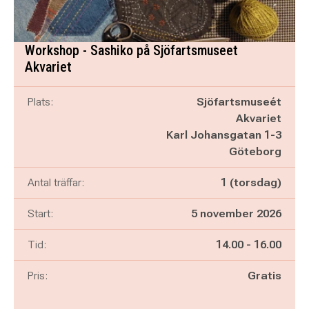
Workshop - Sashiko på Sjöfartsmuseet
Akvariet
Plats:
Sjöfartsmuseét
Akvariet
Karl Johansgatan 1-3
Göteborg
Antal träffar:
1 (torsdag)
Start:
5 november 2026
Pågår mellan
och
Tid:
14.00
-
16.00
Pris:
Gratis