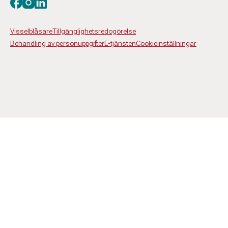
Besök oss på facebook
Besök oss på instagram
Besök oss på linkedin
Visselblåsare
Tillgänglighetsredogörelse
Behandling av personuppgifter
E-tjänsten
Cookieinställningar