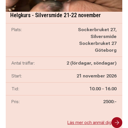
Helgkurs - Silversmide 21-22 november
Plats:
Sockerbruket 27,
Silversmide
Sockerbruket 27
Göteborg
Antal träffar:
2 (lördagar, söndagar)
Start:
21 november 2026
Pågår mellan
och
Tid:
10.00
-
16.00
Pris:
2500:-
Läs mer och anmäl dig