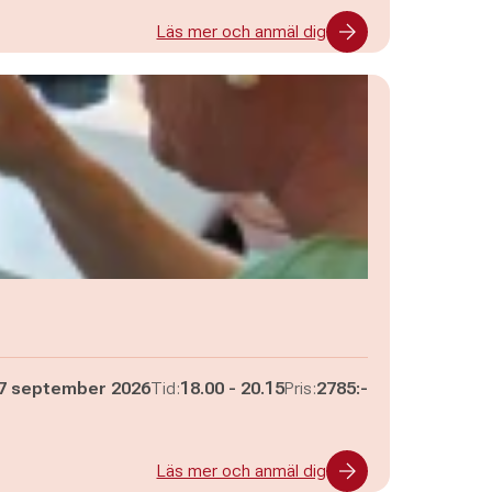
Läs mer och anmäl dig
Pågår mellan
och
7 september 2026
Tid:
18.00
-
20.15
Pris:
2785:-
Läs mer och anmäl dig