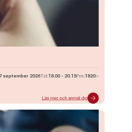
Pågår mellan
och
7 september 2026
Tid:
18.00
-
20.15
Pris:
1820:-
Läs mer och anmäl dig