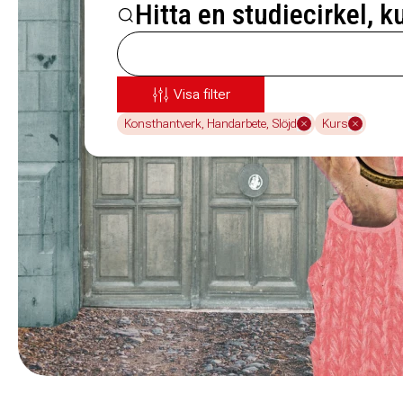
Hitta en studiecirkel, k
Visa filter
Konsthantverk, Handarbete, Slöjd
Kurs