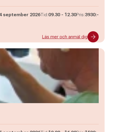
Pågår mellan
och
4 september 2026
Tid:
09.30
-
12.30
Pris:
3930:-
Läs mer och anmäl dig