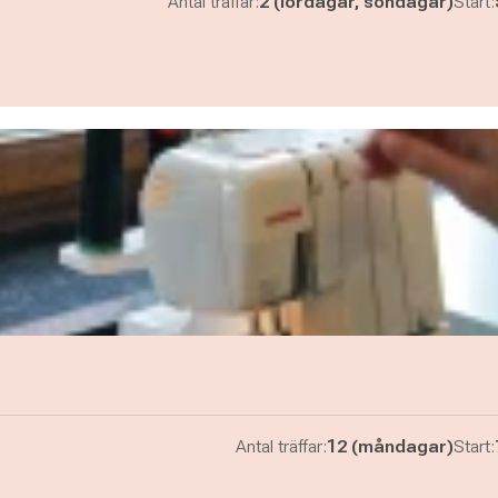
Antal träffar:
2 (lördagar, söndagar)
Start:
Antal träffar:
12 (måndagar)
Start: