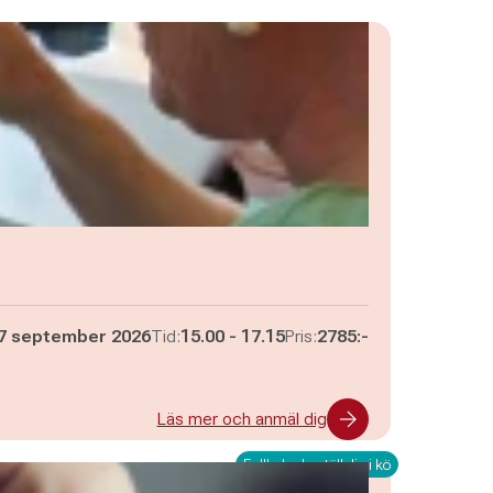
Pågår mellan
och
7 september 2026
Tid:
15.00
-
17.15
Pris:
2785:-
Läs mer och anmäl dig
Fullbokad - ställ dig i kö