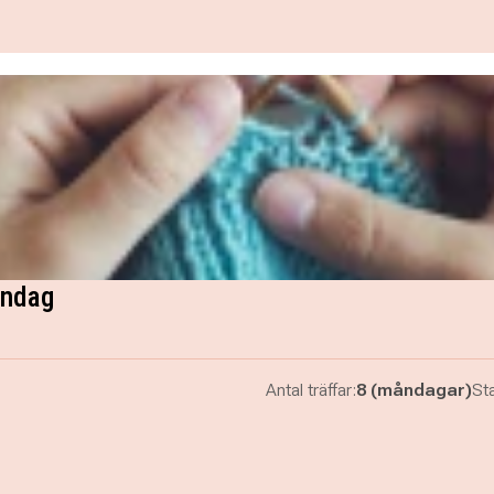
åndag
Antal träffar:
8 (måndagar)
Sta