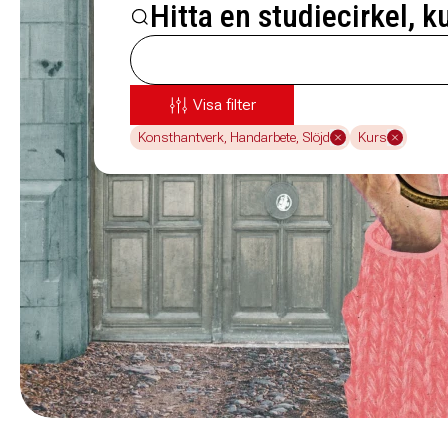
Hitta en studiecirkel, k
Visa filter
Konsthantverk, Handarbete, Slöjd
Kurs