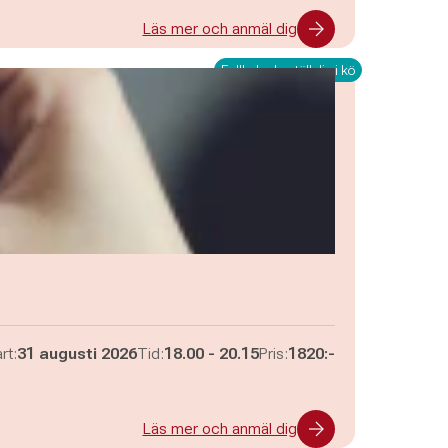
Läs mer och anmäl dig
Fullbokad - ställ dig i kö
Pågår mellan
och
rt:
31 augusti 2026
Tid:
18.00
-
20.15
Pris:
1820:-
Läs mer och anmäl dig