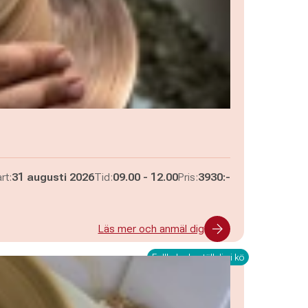
Pågår mellan
och
rt:
31 augusti 2026
Tid:
09.00
-
12.00
Pris:
3930:-
Läs mer och anmäl dig
Fullbokad - ställ dig i kö