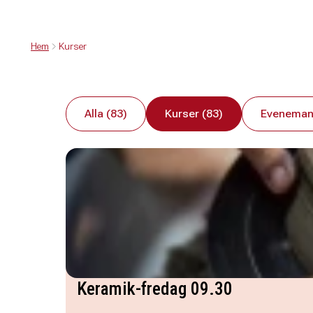
Hem
Kurser
Alla (83)
Kurser (83)
Eveneman
Keramik-fredag 09.30