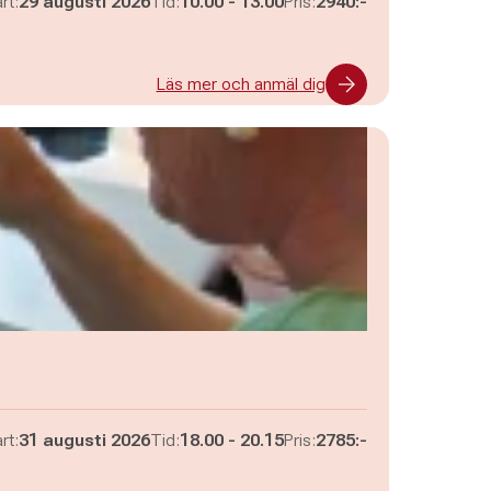
Pågår mellan
och
rt:
29 augusti 2026
Tid:
10.00
-
13.00
Pris:
2940:-
Läs mer och anmäl dig
Pågår mellan
och
rt:
31 augusti 2026
Tid:
18.00
-
20.15
Pris:
2785:-