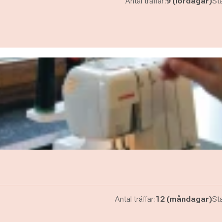
Antal träffar:
9 (lördagar)
Sta
Antal träffar:
12 (måndagar)
Sta