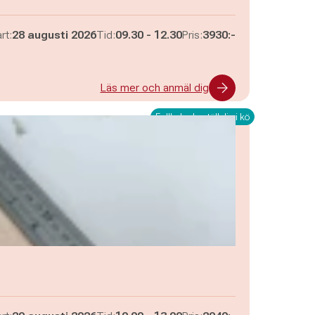
Pågår mellan
och
rt:
28 augusti 2026
Tid:
09.30
-
12.30
Pris:
3930:-
Läs mer och anmäl dig
Fullbokad - ställ dig i kö