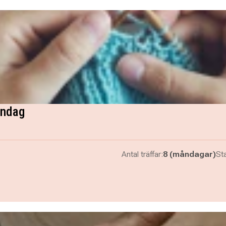
åndag
Antal träffar:
8 (måndagar)
Sta