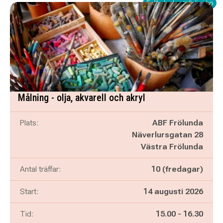
Fullbokad - ställ dig i kö
Målning - olja, akvarell och akryl
Plats:
ABF Frölunda
Näverlursgatan 28
Västra Frölunda
Antal träffar:
10 (fredagar)
Start:
14 augusti 2026
Pågår mellan
och
Tid:
15.00
-
16.30