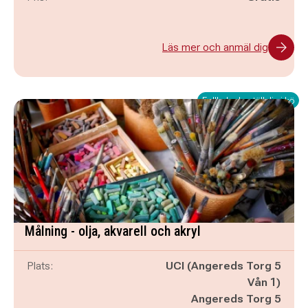
Läs mer och anmäl dig
Fullbokad - ställ dig i kö
Målning - olja, akvarell och akryl
Plats:
UCI (Angereds Torg 5
Vån 1)
Angereds Torg 5