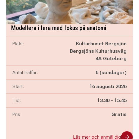
Modellera i lera med fokus på anatomi
Plats:
Kulturhuset Bergsjön
Bergsjöns Kulturhusväg
4A Göteborg
Antal träffar:
6 (söndagar)
Start:
16 augusti 2026
Pågår mellan
och
Tid:
13.30
-
15.45
Pris:
Gratis
Läs mer och anmäl dig