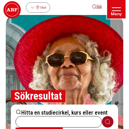
Sök
Väst
Meny
Sökresultat
Hitta en studiecirkel, kurs eller event
Sök