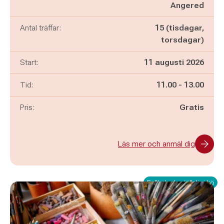
Angered
Antal träffar:
15 (tisdagar,
torsdagar)
Start:
11 augusti 2026
Pågår mellan
och
Tid:
11.00
-
13.00
Pris:
Gratis
Läs mer och anmäl dig
Fullbokad - ställ dig i kö