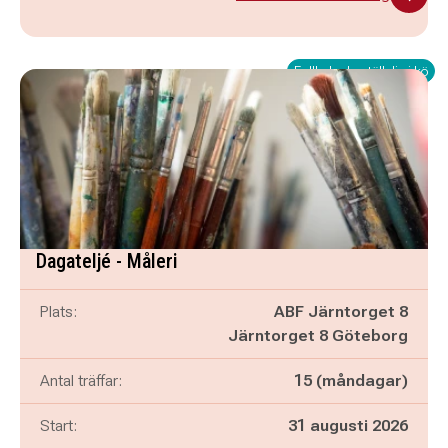
Fullbokad - ställ dig i kö
Dagateljé - Måleri
Plats:
ABF Järntorget 8
Järntorget 8 Göteborg
Antal träffar:
15 (måndagar)
Start:
31 augusti 2026