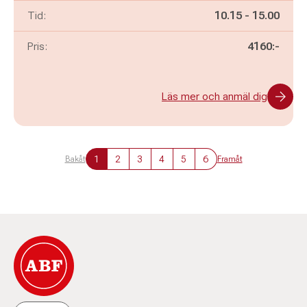
Pågår mellan
och
Tid:
10.15
-
15.00
Pris:
4160:-
Läs mer och anmäl dig
1
2
3
4
5
6
Bakåt
Framåt