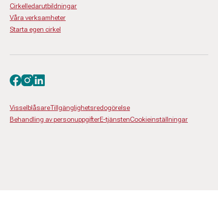
Cirkelledarutbildningar
Våra verksamheter
Starta egen cirkel
Besök oss på facebook
Besök oss på instagram
Besök oss på linkedin
Visselblåsare
Tillgänglighetsredogörelse
Behandling av personuppgifter
E-tjänsten
Cookieinställningar