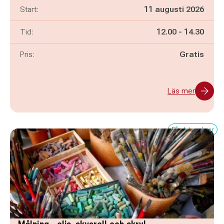
Start:
11 augusti 2026
Pågår mellan
och
Tid:
12.00
-
14.30
Pris:
Gratis
Läs mer
Få platser kvar