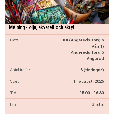
Målning - olja, akvarell och akryl
Plats:
UCI (Angereds Torg 5
Vån 1)
Angereds Torg 5
Angered
Antal träffar:
8 (tisdagar)
Start:
11 augusti 2026
Pågår mellan
och
Tid:
15.00
-
16.30
Pris:
Gratis