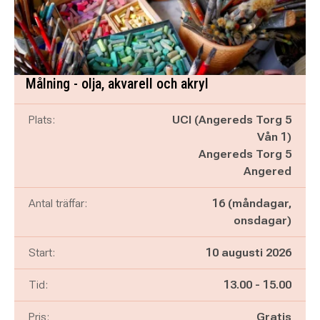
Målning - olja, akvarell och akryl
Plats:
UCI (Angereds Torg 5
Vån 1)
Angereds Torg 5
Angered
Antal träffar:
16 (måndagar,
onsdagar)
Start:
10 augusti 2026
Pågår mellan
och
Tid:
13.00
-
15.00
Pris:
Gratis