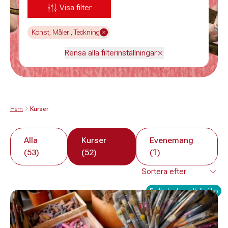
Visa filter
Konst, Måleri, Teckning
Rensa alla filterinställningar
Hem
Kurser
Alla
Kurser
Evenemang
(53)
(52)
(1)
Fullbokad - ställ dig i kö