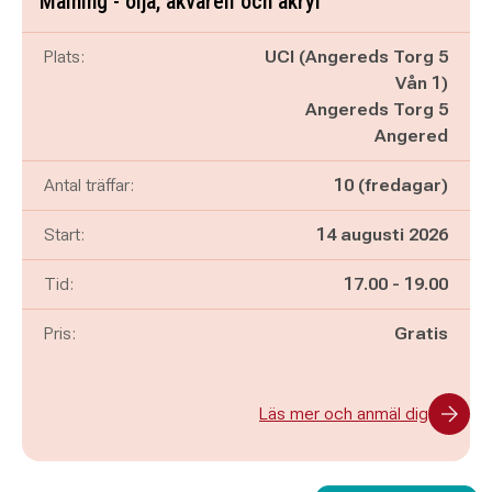
Målning - olja, akvarell och akryl
Plats:
UCI (Angereds Torg 5
Vån 1)
Angereds Torg 5
Angered
Antal träffar:
10 (fredagar)
Start:
14 augusti 2026
Pågår mellan
och
Tid:
17.00
-
19.00
Pris:
Gratis
Läs mer och anmäl dig