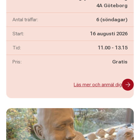
4A Göteborg
Antal träffar:
6 (söndagar)
Start:
16 augusti 2026
Pågår mellan
och
Tid:
11.00
-
13.15
Pris:
Gratis
Läs mer och anmäl dig