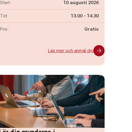
Start:
10 augusti 2026
Pågår mellan
och
Tid:
13.00
-
14.30
Pris:
Gratis
Läs mer och anmäl dig