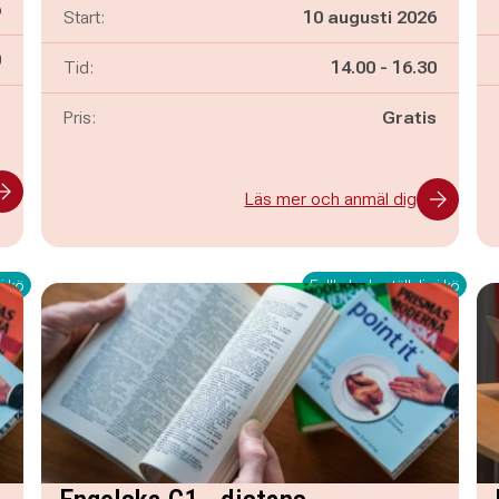
6
Start:
10 augusti 2026
n
0
Pågår mellan
och
Tid:
14.00
-
16.30
s
Pris:
Gratis
Läs mer och anmäl dig
i kö
Fullbokad - ställ dig i kö