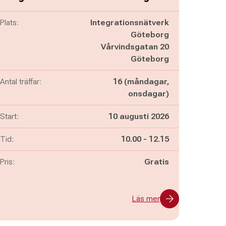
Plats:
Integrationsnätverk
Göteborg
Vårvindsgatan 20
Göteborg
Antal träffar:
16 (måndagar,
onsdagar)
Start:
10 augusti 2026
Pågår mellan
och
Tid:
10.00
-
12.15
Pris:
Gratis
Läs mer