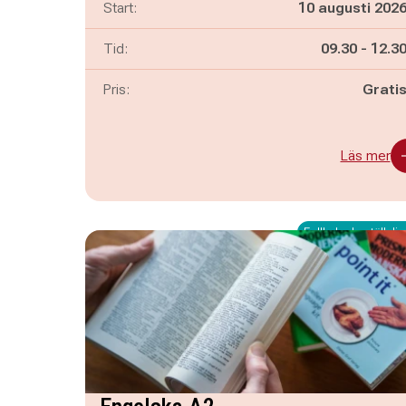
Start:
10 augusti 202
Pågår mella
och
Tid:
09.30
-
12.3
Pris:
Grati
Läs mer
Fullbokad - ställ dig 