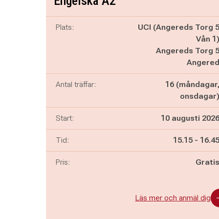
Engelska A2
Plats:
UCI (Angereds Torg 
Vån 1
Angereds Torg 
Angere
Antal träffar:
16 (måndagar
onsdagar
Start:
10 augusti 202
Pågår mella
och
Tid:
15.15
-
16.4
Pris:
Grati
Läs mer och anmäl dig