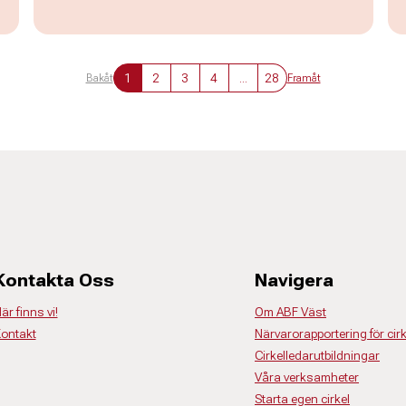
1
2
3
4
...
28
Bakåt
Framåt
Kontakta Oss
Navigera
är finns vi!
Om ABF Väst
ontakt
Närvarorapportering för cir
Cirkelledarutbildningar
Våra verksamheter
Starta egen cirkel