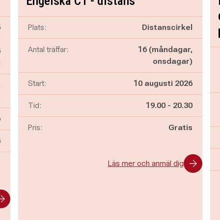
Engelska C1 - distans
5
Plats:
Distanscirkel
)
Antal träffar:
16 (måndagar,
5
onsdagar)
d
Start:
10 augusti 2026
,
)
Pågår mellan
och
Tid:
19.00
-
20.30
6
Pris:
Gratis
n
5
s
Läs mer och anmäl dig