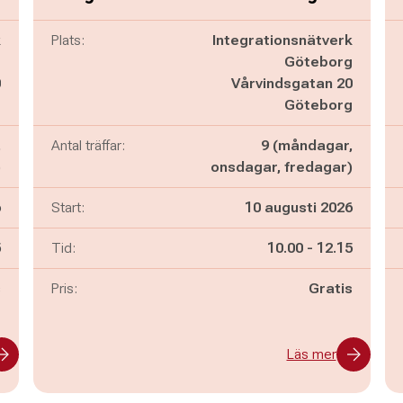
k
Plats:
Integrationsnätverk
g
Göteborg
0
Vårvindsgatan 20
g
Göteborg
,
Antal träffar:
9 (måndagar,
)
onsdagar, fredagar)
6
Start:
10 augusti 2026
n
Pågår mellan
och
5
Tid:
10.00
-
12.15
s
Pris:
Gratis
Läs mer