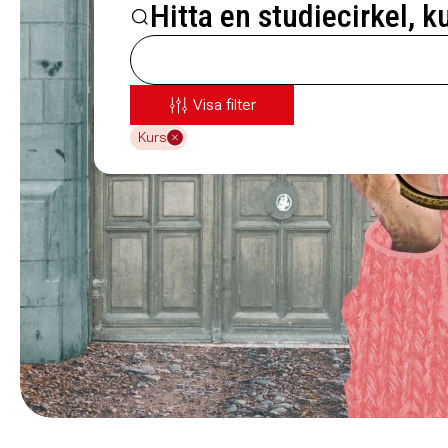
Hitta en studiecirkel, k
Visa filter
Kurs