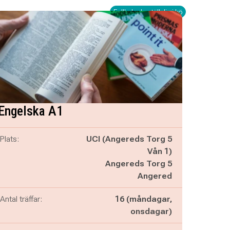
Fullbokad - ställ dig i kö
Engelska A1
Plats:
UCI (Angereds Torg 5
Vån 1)
Angereds Torg 5
Angered
Antal träffar:
16 (måndagar,
onsdagar)