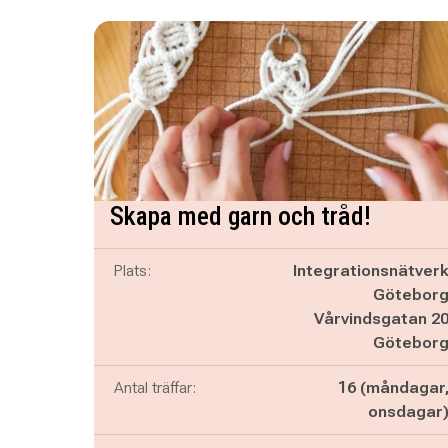
Skapa med garn och tråd!
Plats:
Integrationsnätver
Götebor
Vårvindsgatan 2
Götebor
Antal träffar:
16 (måndagar
onsdagar