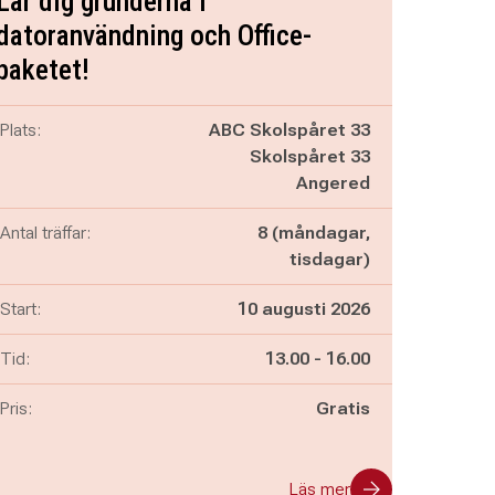
Lär dig grunderna i
datoranvändning och Office-
paketet!
Plats:
ABC Skolspåret 33
Skolspåret 33
Angered
Antal träffar:
8 (måndagar,
tisdagar)
Start:
10 augusti 2026
Pågår mellan
och
Tid:
13.00
-
16.00
Pris:
Gratis
Läs mer