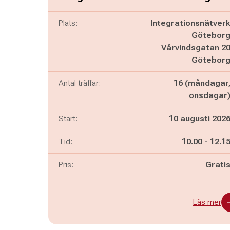
Plats:
Integrationsnätver
Götebor
Vårvindsgatan 2
Götebor
Antal träffar:
16 (måndagar
onsdagar
Start:
10 augusti 202
Pågår mella
och
Tid:
10.00
-
12.1
Pris:
Grati
Läs mer