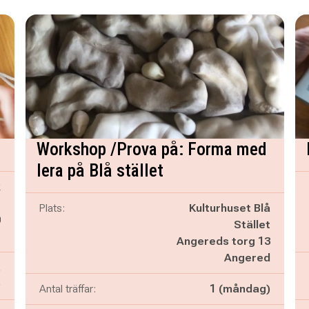
Workshop /Prova på: Forma med
lera på Blå stället
k
g
Plats:
Kulturhuset Blå
0
Stället
g
Angereds torg 13
Angered
,
)
Antal träffar:
1 (måndag)