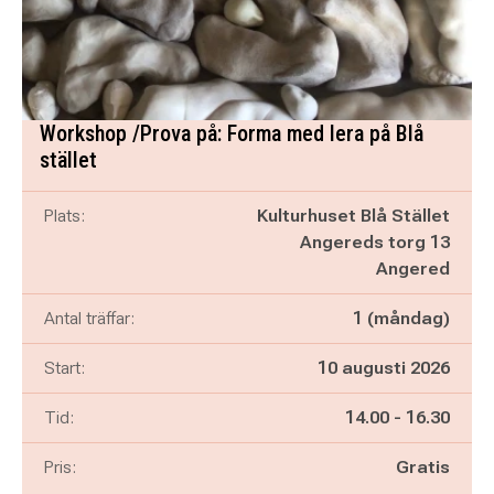
Workshop /Prova på: Forma med lera på Blå
stället
Plats:
Kulturhuset Blå Stället
Angereds torg 13
Angered
Antal träffar:
1 (måndag)
Start:
10 augusti 2026
Pågår mellan
och
Tid:
14.00
-
16.30
Pris:
Gratis