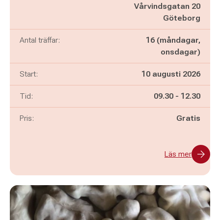
Vårvindsgatan 20
Göteborg
Antal träffar:
16 (måndagar,
onsdagar)
Start:
10 augusti 2026
Pågår mellan
och
Tid:
09.30
-
12.30
Pris:
Gratis
Läs mer