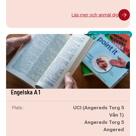
Läs mer och anmäl dig
Fullbokad - ställ dig i kö
Engelska A1
Plats:
UCI (Angereds Torg 5
Vån 1)
Angereds Torg 5
Angered