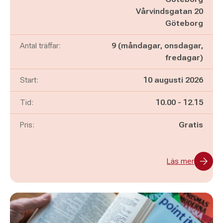
Vårvindsgatan 20
Göteborg
Antal träffar:
9 (måndagar, onsdagar,
fredagar)
Start:
10 augusti 2026
Pågår mellan
och
Tid:
10.00
-
12.15
Pris:
Gratis
Läs mer