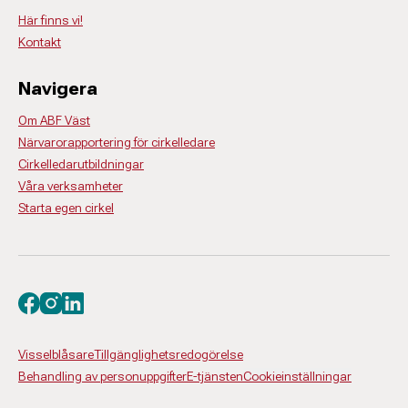
Här finns vi!
Kontakt
Navigera
Om ABF Väst
Närvarorapportering för cirkelledare
Cirkelledarutbildningar
Våra verksamheter
Starta egen cirkel
Besök oss på facebook
Besök oss på instagram
Besök oss på linkedin
Visselblåsare
Tillgänglighetsredogörelse
Behandling av personuppgifter
E-tjänsten
Cookieinställningar