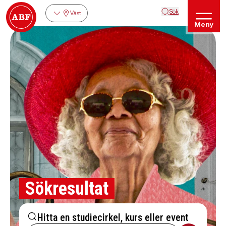
Sök
Väst
Meny
Sökresultat
Hitta en studiecirkel, kurs eller event