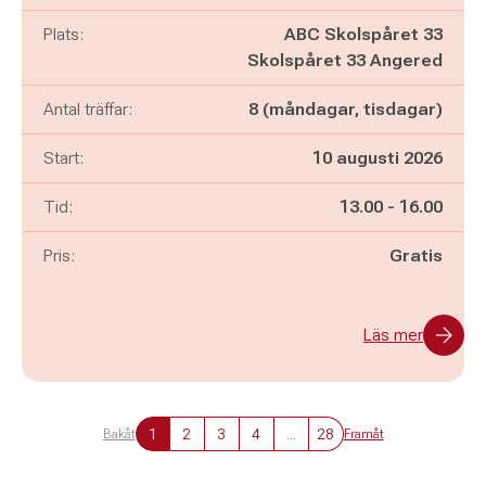
Plats:
ABC Skolspåret 33
Skolspåret 33 Angered
Antal träffar:
8 (måndagar, tisdagar)
Start:
10 augusti 2026
Pågår mellan
och
Tid:
13.00
-
16.00
Pris:
Gratis
Läs mer
1
2
3
4
...
28
Bakåt
Framåt