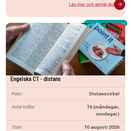
Läs mer och anmäl dig
Fullbokad - ställ dig i kö
Engelska C1 - distans
Plats:
Distanscirkel
Antal träffar:
16 (måndagar,
onsdagar)
Start:
10 augusti 2026