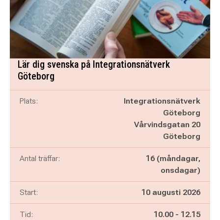
Lär dig svenska på Integrationsnätverk
Göteborg
Plats:
Integrationsnätverk
Göteborg
Vårvindsgatan 20
Göteborg
Antal träffar:
16 (måndagar,
onsdagar)
Start:
10 augusti 2026
Pågår mellan
och
Tid:
10.00
-
12.15