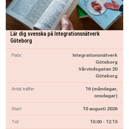
Lär dig svenska på Integrationsnätverk
Göteborg
Plats:
Integrationsnätverk
Göteborg
Vårvindsgatan 20
Göteborg
Antal träffar:
16 (måndagar,
onsdagar)
Start:
10 augusti 2026
Pågår mellan
och
Tid:
10.00
-
12.15