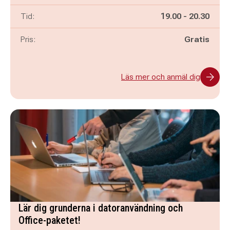
Pågår mellan
och
Tid:
19.00
-
20.30
Pris:
Gratis
Läs mer och anmäl dig
Lär dig grunderna i datoranvändning och
Office-paketet!