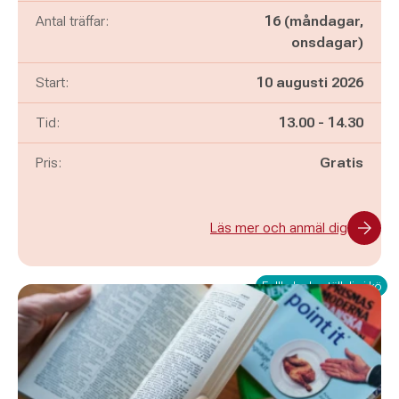
Antal träffar:
16 (måndagar,
onsdagar)
Start:
10 augusti 2026
Pågår mellan
och
Tid:
13.00
-
14.30
Pris:
Gratis
Läs mer och anmäl dig
Fullbokad - ställ dig i kö