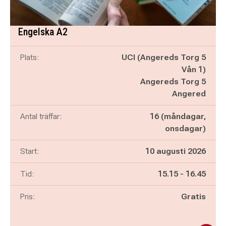
Engelska A2
Plats:
UCI (Angereds Torg 5
Vån 1)
Angereds Torg 5
Angered
Antal träffar:
16 (måndagar,
onsdagar)
Start:
10 augusti 2026
Pågår mellan
och
Tid:
15.15
-
16.45
Pris:
Gratis