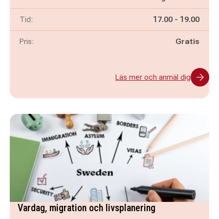
Pågår mellan
och
Tid:
17.00
-
19.00
Pris:
Gratis
Läs mer och anmäl dig
Vardag, migration och livsplanering