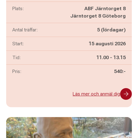
Plats:
ABF Järntorget 8
Järntorget 8 Göteborg
Antal träffar:
5 (lördagar)
Start:
15 augusti 2026
Pågår mellan
och
Tid:
11.00
-
13.15
Pris:
540:-
Läs mer och anmäl dig