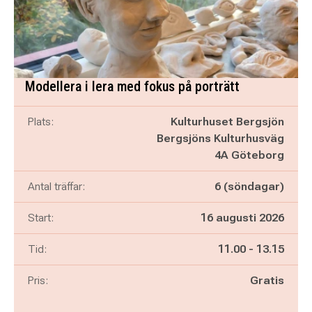
Modellera i lera med fokus på porträtt
Plats:
Kulturhuset Bergsjön
Bergsjöns Kulturhusväg
4A Göteborg
Antal träffar:
6 (söndagar)
Start:
16 augusti 2026
Pågår mellan
och
Tid:
11.00
-
13.15
Pris:
Gratis