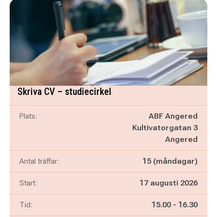
Skriva CV – studiecirkel
Plats:
ABF Angered
Kultivatorgatan 3
Angered
Antal träffar:
15 (måndagar)
Start:
17 augusti 2026
Pågår mellan
och
Tid:
15.00
-
16.30