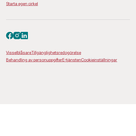
Starta egen cirkel
Besök oss på facebook
Besök oss på instagram
Besök oss på linkedin
Visselblåsare
Tillgänglighetsredogörelse
Behandling av personuppgifter
E-tjänsten
Cookieinställningar