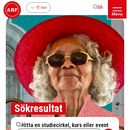
Sök
Väst
Meny
Sökresultat
Hitta en studiecirkel, kurs eller event