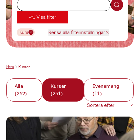
Sök
Visa filter
Rensa alla filterinställningar
Kurs
Hem
Kurser
Alla
Kurser
Evenemang
(262)
(251)
(11)