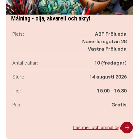
Målning - olja, akvarell och akryl
Plats:
ABF Frölunda
Näverlursgatan 28
Västra Frölunda
Antal träffar:
10 (fredagar)
Start:
14 augusti 2026
Pågår mellan
och
Tid:
15.00
-
16.30
Pris:
Gratis
Läs mer och anmäl dig