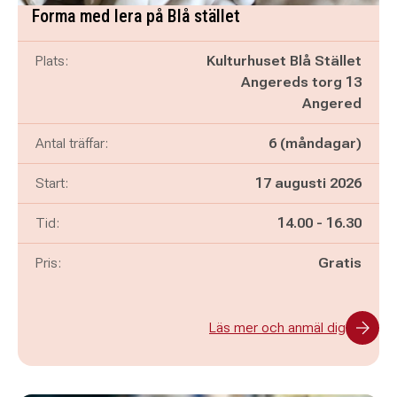
Forma med lera på Blå stället
Plats:
Kulturhuset Blå Stället
Angereds torg 13
Angered
Antal träffar:
6 (måndagar)
Start:
17 augusti 2026
Pågår mellan
och
Tid:
14.00
-
16.30
Pris:
Gratis
Läs mer och anmäl dig