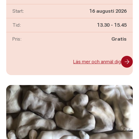
Start:
16 augusti 2026
Pågår mellan
och
Tid:
13.30
-
15.45
Pris:
Gratis
Läs mer och anmäl dig