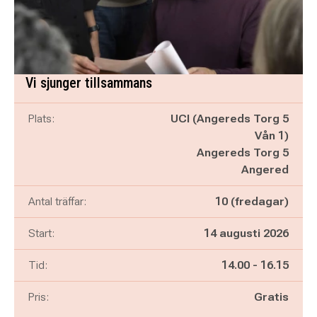
Vi sjunger tillsammans
Plats:
UCI (Angereds Torg 5
Vån 1)
Angereds Torg 5
Angered
Antal träffar:
10 (fredagar)
Start:
14 augusti 2026
Pågår mellan
och
Tid:
14.00
-
16.15
Pris:
Gratis