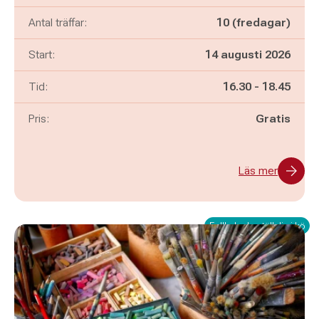
Antal träffar:
10 (fredagar)
Start:
14 augusti 2026
Pågår mellan
och
Tid:
16.30
-
18.45
Pris:
Gratis
Läs mer
Fullbokad - ställ dig i kö