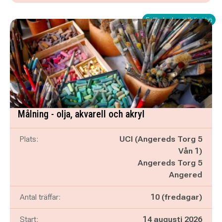
Fullbokad - ställ dig i kö
Målning - olja, akvarell och akryl
Plats:
UCI (Angereds Torg 5
Vån 1)
Angereds Torg 5
Angered
Antal träffar:
10 (fredagar)
Start:
14 augusti 2026